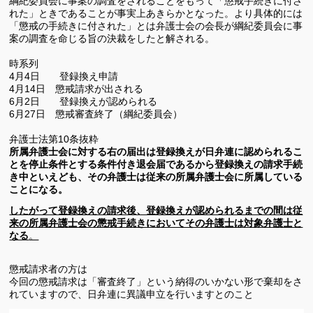
綱紀委員会に事案の調査をされることをもって「懲戒手続きに付さ
れた」ときであることが事実上あきらかとなった。より具体的には
「懲戒の手続きに付された」とは弁護士会の会長が綱紀委員会に事
案の調査を命じる旨の決裁をしたと解される。
時系列
4月4日 登録換え申請
4月14日 懲戒請求が出される
6月2日 登録換えが認められる
6月27日 懲戒審査終了（綱紀委員会）
弁護士法第10条抜粋
所属弁護士会に対する右の届出は登録換えが日弁連に認められるこ
とを停止条件とする条件付き退会届であるから登録換えの請求手続
き中といえども、その弁護士は従来の所属弁護士会に所属している
ことになる。
したがって登録換えの請求後、登録換えが認められるまでの間は従
来の所属弁護士会の懲戒手続きにおいてその弁護士は対象弁護士と
なる
。
懲戒請求者の方は
今回の懲戒請求は「審査終了」という納得のいかない形で棄
却をさ
れていますので、日弁連に異議申立を行いますとのこと