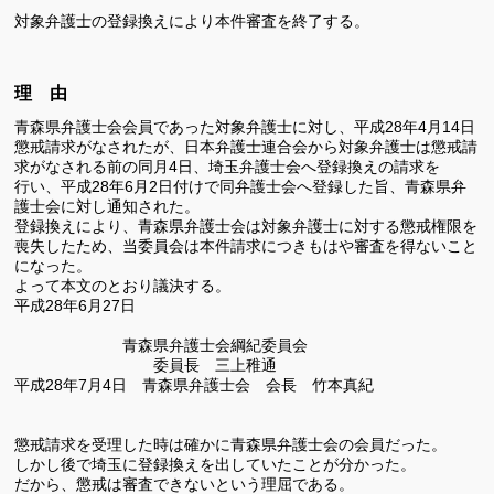
対象弁護士の登録換えにより本件審査を終了する。
理 由
青森県弁護士会会員であった対象弁護士に対し、平成28年4月14日
懲戒請求がなされたが、日本弁護士連合会から対象弁護士は懲戒請
求がなされる前の同月4日、埼玉弁護士会へ登録換えの請求を
行い、平成28年6月2日付けで同弁護士会へ登録した旨、青森県弁
護士会に対し通知された。
登録換えにより、青森県弁護士会は対象弁護士に対する懲戒権限を
喪失したため、当委員会は本件請求につきもはや審査を得ないこと
になった。
よって本文のとおり議決する。
平成28年6月27日
青森県弁護士会綱紀委員会
委員長 三上稚通
平成28年7月4日 青森県弁護士会 会長 竹本真紀
懲戒請求を受理した時は確かに青森県弁護士会の会員だった。
しかし後で埼玉に登録換えを出していたことが分かった。
だから、懲戒は審査できないという理屈である。