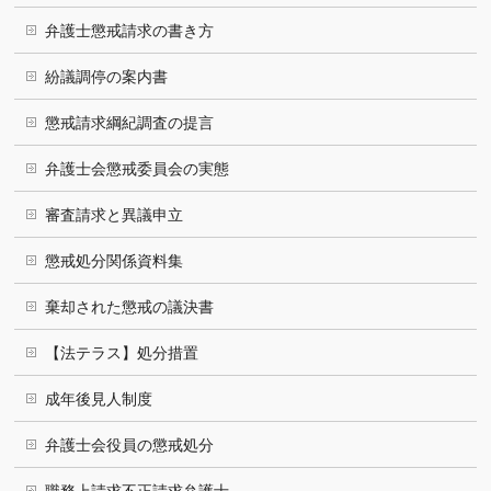
弁護士懲戒請求の書き方
紛議調停の案内書
懲戒請求綱紀調査の提言
弁護士会懲戒委員会の実態
審査請求と異議申立
懲戒処分関係資料集
棄却された懲戒の議決書
【法テラス】処分措置
成年後見人制度
弁護士会役員の懲戒処分