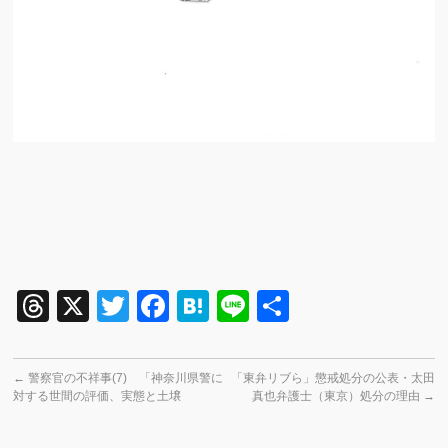
Threads
X
Twitter
Facebook
Hatena
Line
共
有
←
警察官の不祥事(7) 「神奈川県警に
「東弁リブら」懲戒処分の公表・太田
対する世間の評価、実態と土壌
真也弁護士（東京）処分の理由
→