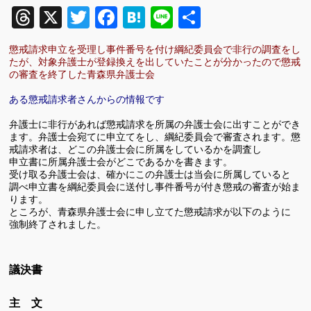
Threads
X
Twitter
Facebook
Hatena
Line
共
有
懲戒請求申立を受理し事件番号を付け綱紀委員会で非行の調査をし
たが、対象弁護士が登録換えを出していたことが分かったので懲戒
の審査を終了した青森県弁護士会
ある懲戒請求者さんからの情報です
弁護士に非行があれば懲戒請求を所属の弁護士会に出すことができ
ます。弁護士会宛てに申立てをし、綱紀委員会で審査されます。
懲
戒請求者は、どこの弁護士会に所属をしているかを調査し
申立書に所属弁護士会がどこであるかを書きます。
受け取る弁護士会は、確かにこの弁護士は当会に所属していると
調べ申立書を綱紀委員会に送付し事件番号が付き懲戒の審査が始ま
ります。
ところが、青森県弁護士会に申し立てた懲戒請求が以下のように
強制終了されました。
議決書
主 文