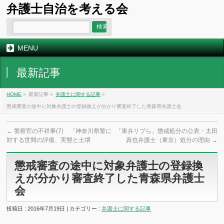
弁護士自治を考える会
MENU
最新記事
HOME
»
最新記事 »
弁護士に関する記事
»
懲戒審査の途中に対象弁護士の登録換えが分かり審査終了した青森県弁護士会
←
警察官の不祥事(7) 「神奈川県警に
「東弁リブら」懲戒処分の公表・太田
対する世間の評価、実態と土壌
真也弁護士（東京）処分の理由
→
懲戒審査の途中に対象弁護士の登録換
えが分かり審査終了した青森県弁護士
会
投稿日 : 2016年7月19日 | カテゴリー :
弁護士に関する記事