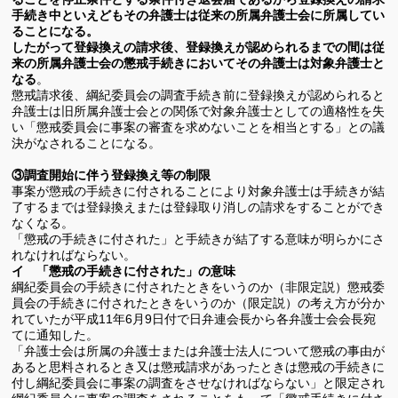
手続き中といえどもその弁護士は従来の所属弁護士会に所属してい
ることになる。
したがって登録換えの請求後、登録換えが認められるまでの間は従
来の所属弁護士会の懲戒手続きにおいてその弁護士は対象弁護士と
なる
。
懲戒請求後、綱紀委員会の調査手続き前に登録換えが認められると
弁護士は旧所属弁護士会との関係で対象弁護士としての適格性を失
い「懲戒委員会に事案の審査を求めないことを相当とする」との議
決がなされることになる。
③調査開始に伴う登録換え等の制限
事案が懲戒の手続きに付されることにより対象弁護士は手続きが結
了するまでは登録換えまたは登録取り消しの請求をすることができ
なくなる。
「懲戒の手続きに付された」と手続きが結了する意味が明らかにさ
れなければならない。
イ 「懲戒の手続きに付された」の意味
綱紀委員会の手続きに付されたときをいうのか（非限定説）懲戒委
員会の手続きに付されたときをいうのか（限定説）の考え方が分か
れていたが平成
11
年
6
月
9
日付で日弁連会長から各弁護士会会長宛
てに通知した。
「弁護士会は所属の弁護士または弁護士法人について懲戒の事由が
あると思料されるとき又は懲戒請求があったときは懲戒の手続きに
付し綱紀委員会に事案の調査をさせなければならない」と限定され