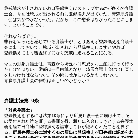
懲戒請求が出されていれば登録換えはストップするのが多くの弁護
士会、今回は懲戒が出される前に登録換えが出ていた。青森県弁護
士会は気がつかなかった。だから、この懲戒はなかったことにしま
す。ということです。
それならばです。
非行をやったと感じている弁護士が、とりあえず登録換えを弁護士
会に出しておいて、懲戒が出されたら登録換えしますとやれば
登録換えにより審査終了になり懲戒は逃れることになる。
今回の対象弁護士は、青森から埼玉へは懲戒をお土産に持って行っ
たわけではない。懲戒は一旦白紙となり、埼玉弁護士会に出し直し
をしなければならない。その間に除斥になるかもしれない。
青森県弁護士会の解釈は正しいのかどうか？
弁護士法第10条
「対象弁護士」
登録換えをするには法第
10
条により所属弁護士会に届け出て、そ
の受付された旨を証する書面を得、新たに入会しょうとする弁護士
会を経て日弁連に登録換えを請求しこれが認められたことを要す
る。
所属弁護士会に対する右の届出は登録換えが日弁連に認められ
ることを停止条件とする条件付き退会届であるから登録換えの請求