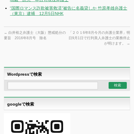
“国際ロマンス詐欺被害救済”被告に名義貸しか 竹原孝雄弁護士
（東京）逮捕 12月5日NHK
←
白井裕之弁護士（大阪）懲戒処分の
「２０１6年8月今月の弁護士業界」明
要旨 2016年8月号 除名
日9月1日で行列美人弁護士の業務停止
が明けます。
→
Wordpressで検索
googleで検索