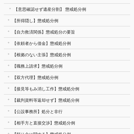
【意思確認せず遺産分割】 懲戒処分例
【所得隠し】懲戒処分例
【自力救済関係】懲戒処分の要旨
【依頼者から借金】懲戒処分例
【根拠のない主張】懲戒処分例
【職務上請求】懲戒処分例
【双方代理】懲戒処分例
【接見等もみ消し工作】懲戒処分例
【裁判資料等返却せず】懲戒処分例
【公設事務所】処分と非行
【相手方と直接交渉】懲戒処分例