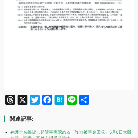
Threads
X
Twitter
Facebook
Hatena
Line
共
有
関連記事:
弁護士名義貸し起訴事実認める「詐欺被害金回収」5月8日大阪
地裁 読売 本日も現役弁護士