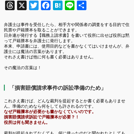
Threads
X
Twitter
Facebook
Hatena
Line
共
有
弁護士は事件を受任したら、相手方や関係者の調査をする目的で住
民票や戸籍謄本を取ることができます。
日弁連が発行する【職務上請求書】を書いて役所に出せば役所は黙
って戸籍謄本を弁護士に発行します。
本来、申請書には、使用目的などを書かなくてはいけませんが、弁
護士には魔法の言葉があります。
それさえ書けば他に何も書く必要はありません。
その魔法の言葉は！
「損害賠償請求事件の訴訟準備のため」
これさえ書けば、どんな裁判を提起するとか書く必要もありませ
ん。準備のためなら何をしても許されるのです。
なぜ戸籍謄本が必要かも書かなくていいのです。
損害賠償請求訴訟で戸籍謄本が必要？！
役所は何も聞きません。
裁判が提起されてなくても、何に使ったのだと聞かれたとしても