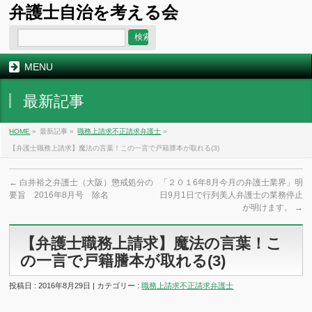
弁護士自治を考える会
MENU
最新記事
HOME
»
最新記事 »
職務上請求不正請求弁護士
»
【弁護士職務上請求】魔法の言葉！この一言で戸籍謄本が取れる(3)
←
白井裕之弁護士（大阪）懲戒処分の
「２０１6年8月今月の弁護士業界」明
要旨 2016年8月号 除名
日9月1日で行列美人弁護士の業務停止
が明けます。
→
【弁護士職務上請求】魔法の言葉！こ
の一言で戸籍謄本が取れる(3)
投稿日 : 2016年8月29日 | カテゴリー :
職務上請求不正請求弁護士