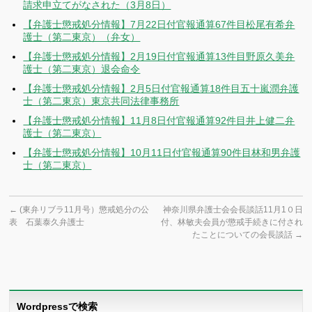
請求申立てがなされた（3月8日）
【弁護士懲戒処分情報】7月22日付官報通算67件目松尾有希弁
護士（第二東京）（弁女）
【弁護士懲戒処分情報】2月19日付官報通算13件目野原久美弁
護士（第二東京）退会命令
【弁護士懲戒処分情報】2月5日付官報通算18件目五十嵐潤弁護
士（第二東京）東京共同法律事務所
【弁護士懲戒処分情報】11月8日付官報通算92件目井上健二弁
護士（第二東京）
【弁護士懲戒処分情報】10月11日付官報通算90件目林和男弁護
士（第二東京）
←
(東弁リブラ11月号）懲戒処分の公
神奈川県弁護士会会長談話11月1０日
表 石葉泰久弁護士
付、林敏夫会員が懲戒手続きに付され
たことについての会長談話
→
Wordpressで検索