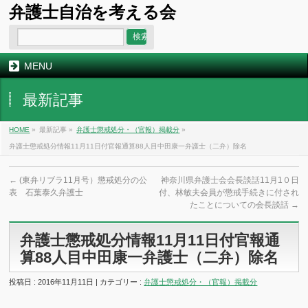
弁護士自治を考える会
MENU
最新記事
HOME
»
最新記事 »
弁護士懲戒処分・（官報）掲載分
»
弁護士懲戒処分情報11月11日付官報通算88人目中田康一弁護士（二弁）除名
←
(東弁リブラ11月号）懲戒処分の公
神奈川県弁護士会会長談話11月1０日
表 石葉泰久弁護士
付、林敏夫会員が懲戒手続きに付され
たことについての会長談話
→
弁護士懲戒処分情報11月11日付官報通
算88人目中田康一弁護士（二弁）除名
投稿日 : 2016年11月11日 | カテゴリー :
弁護士懲戒処分・（官報）掲載分