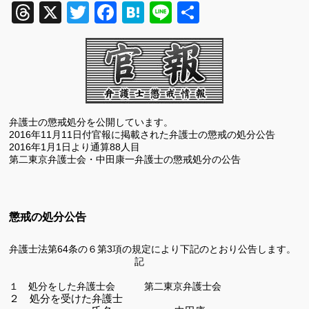
Threads
X
Twitter
Facebook
Hatena
Line
共
有
弁護士の懲戒処分を公開しています。
2016
年11
月11
日付官報に掲載された弁護士の懲戒の処分公告
2016
年
1
月
1
日より通算88人目
第二東京弁護士会・中田康一弁護士の懲戒処分の公告
懲戒の処分公告
弁護士法第
64
条の６第
3
項の規定により下記のとおり公告します。
記
１ 処分をした弁護士会 第二東京弁護士会
２ 処分を受けた弁護士