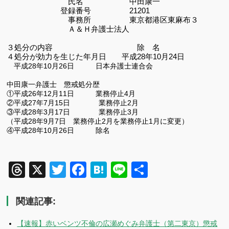
氏名 中田康一
登録番号 21201
事務所 東京都港区東麻布３
Ａ＆Ｈ弁護士法人
３処分の内容
除 名
４処分が効力を生じた年月日 平成
28
年10
月24
日
平成
28
年10
月26
日 日本弁護士連合会
中田康一弁護士 懲戒処分歴
①平成26年12月11日 業務停止4月
②平成27年7月15日 業務停止2月
③平成28年3月17日 業務停止3月
（平成28年9月7日 業務停止2月を業務停止1月に変更）
④平成28年10月26日 除名
Threads
X
Twitter
Facebook
Hatena
Line
共
有
関連記事:
【速報】赤いベンツ不倫の広瀬めぐみ弁護士（第二東京）懲戒