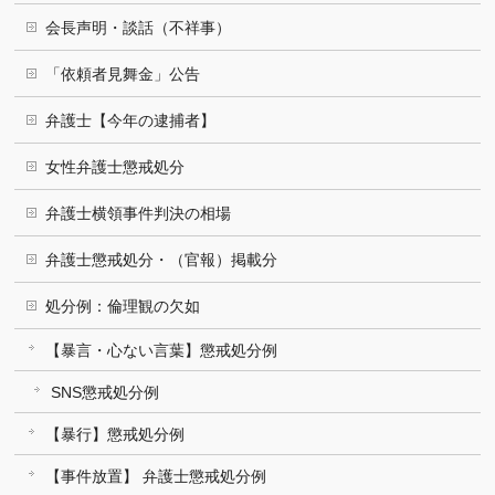
会長声明・談話（不祥事）
「依頼者見舞金」公告
弁護士【今年の逮捕者】
女性弁護士懲戒処分
弁護士横領事件判決の相場
弁護士懲戒処分・（官報）掲載分
処分例：倫理観の欠如
【暴言・心ない言葉】懲戒処分例
SNS懲戒処分例
【暴行】懲戒処分例
【事件放置】 弁護士懲戒処分例