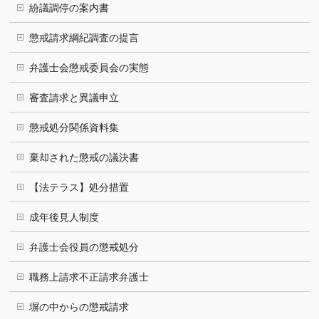
紛議調停の案内書
懲戒請求綱紀調査の提言
弁護士会懲戒委員会の実態
審査請求と異議申立
懲戒処分関係資料集
棄却された懲戒の議決書
【法テラス】処分措置
成年後見人制度
弁護士会役員の懲戒処分
職務上請求不正請求弁護士
塀の中からの懲戒請求