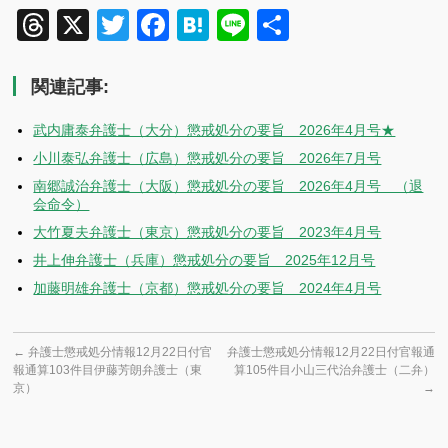
Threads
X
Twitter
Facebook
Hatena
Line
共
有
関連記事:
武内庸泰弁護士（大分）懲戒処分の要旨 2026年4月号★
小川泰弘弁護士（広島）懲戒処分の要旨 2026年7月号
南郷誠治弁護士（大阪）懲戒処分の要旨 2026年4月号 （退
会命令）
大竹夏夫弁護士（東京）懲戒処分の要旨 2023年4月号
井上伸弁護士（兵庫）懲戒処分の要旨 2025年12月号
加藤明雄弁護士（京都）懲戒処分の要旨 2024年4月号
←
弁護士懲戒処分情報12月22日付官
弁護士懲戒処分情報12月22日付官報通
報通算103件目伊藤芳朗弁護士（東
算105件目小山三代治弁護士（二弁）
京）
→