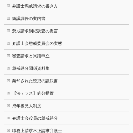
弁護士懲戒請求の書き方
紛議調停の案内書
懲戒請求綱紀調査の提言
弁護士会懲戒委員会の実態
審査請求と異議申立
懲戒処分関係資料集
棄却された懲戒の議決書
【法テラス】処分措置
成年後見人制度
弁護士会役員の懲戒処分
職務上請求不正請求弁護士