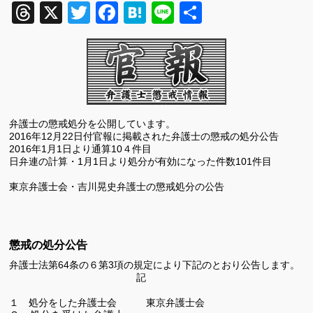
Threads
X
Twitter
Facebook
Hatena
Line
共
有
弁護士の懲戒処分を公開しています。
2016
年12
月22
日付官報に掲載された弁護士の懲戒の処分公告
2016
年
1
月
1
日より通算10４件目
日弁連の計算・1月1日より処分が有効になった件数101件目
東京弁護士会・吉川晃史弁護士の懲戒処分の公告
懲戒の処分公告
弁護士法第
64
条の６第
3
項の規定により下記のとおり公告します。
記
１ 処分をした弁護士会 東京弁護士会