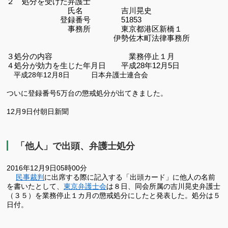
２ 処分を受けた弁護士
氏名 吉川晃史
登録番号 51853
事務所 東京都港区新橋１
伊勢佐木町法律事務所
３処分の内容
業務停止１月
４処分が効力を生じた年月日 平成
28
年12
月5
日
平成
28
年12
月8
日 日本弁護士連合会
ついに登録番号5万台の懲戒処分が出てきました。
12月9日付朝日新聞
「他人」で出頭、弁護士処分
2016年12月9日05時00分
民事裁判
に出席する際に記入する「出頭カード」に他人の名前
を書いたとして、
東京弁護士会
は８日、同会所属の吉川晃史弁護士
（３５）を業務停止１カ月の懲戒処分にしたと発表した。処分は５
日付。