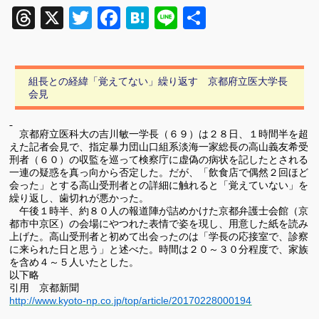
Threads
X
Twitter
Facebook
Hatena
Line
共
有
組長との経緯「覚えてない」繰り返す 京都府立医大学長
会見
京都府立医科大の吉川敏一学長（６９）は２８日、１時間半を超
えた記者会見で、指定暴力団山口組系淡海一家総長の高山義友希受
刑者（６０）の収監を巡って検察庁に虚偽の病状を記したとされる
一連の疑惑を真っ向から否定した。だが、「飲食店で偶然２回ほど
会った」とする高山受刑者との詳細に触れると「覚えていない」を
繰り返し、歯切れが悪かった。
午後１時半、約８０人の報道陣が詰めかけた京都弁護士会館（京
都市中京区）の会場にやつれた表情で姿を現し、用意した紙を読み
上げた。高山受刑者と初めて出会ったのは「学長の応接室で、診察
に来られた日と思う」と述べた。時間は２０～３０分程度で、家族
を含め４～５人いたとした。
以下略
引用 京都新聞
http://www.kyoto-np.co.jp/top/article/20170228000194