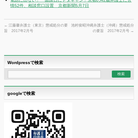
電話に出ない」「面談日にドタキャン」京都の42歳弁護士に苦
情52件、相談窓口設置 京都新聞5月7日
←
江藤馨弁護士（東京）懲戒処分の要
池村俊昭沖縄弁護士（沖縄）懲戒処分
旨 2017年2月号
の要旨 2017年2月号
→
Wordpressで検索
googleで検索