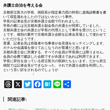
弁護士自治を考える会
京都府立医大の学長、病院長が指定暴力団の幹部に虚偽診断書を書
いて収監逃れをしたのではないかという事件。
学長の記者会見が京都弁護士会館で行われました。
学長の横には元京都弁護士副会長の弁護士が同席していました。
京都弁護士会の弁護士が学長の代理人として事件を受けたというこ
とです。個別の案件で京都弁護士会館を記者会見場として使わせて
いただけるようです。
普通、記者会見は容疑者や当事者が会見場をセッテイングします。
ホテルや会議場を借りておこなうのが普通だと思います。
京都弁護士会に所属する、すべての会員が学長側とは限りません。
会員の会費で建設した会館ですが弁護士であれば利用できます。
学長に辞任を迫っている府立医大の医師たちもいます。だから府立
病院では記者会見ができなかった、それで弁護士会館を利用した。
という言い訳をされるのでしょうが
〈
Threads
X
Twitter
Facebook
Hatena
Line
共
有
関連記事: