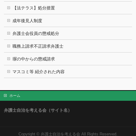
【法テラス】処分措置
成年後見人制度
弁護士会役員の懲戒処分
職務上請求不正請求弁護士
塀の中からの懲戒請求
マスコミ等 紹介された内容
ホーム
弁護士自治を考える会（サイト名）
Copyright ©
弁護士自治を考える会
All Rights Reserved.