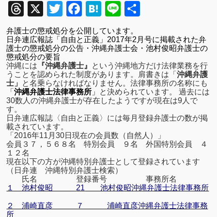
Threads
X
Twitter
Facebook
Hatena
Line
共
有
弁護士の懲戒処分を公開しています。
日弁連広報誌「自由と正義」2017年2月号に掲載された弁
護士の懲戒処分の公告・沖縄弁護士会・池村俊昭弁護士の
懲戒処分の要旨
沖縄には
『沖縄弁護士』
という沖縄地方だけ法律業務を行
う
ことを認められた
制度があります。
肩書きは「
沖縄弁護
士」
と名乗らなければなりません。
法律事務所の名称にも
「
沖縄弁護士法律事務所
」
と決められています。
過去には
30数人の沖縄弁護士が存在したようですが現在は9人で
す。
日弁連広報誌〈自由と正義〉には毎月登録弁護士の数が掲
載されています。
「2016年11月30日現在の会員数（自然人）」
会員３７，５６８名 特別会員 ９名 外国特別会員 ４
１２名
現在以下の方が沖縄特別弁護士として登録されています
（日弁連 沖縄特別弁護士検索）
氏名 登録番号 事務所名
１ 池村俊昭
21
池村俊昭沖縄弁護士法律事務所
２ 浦崎直彦 ７ 浦崎直彦沖縄弁護士法律事務
所