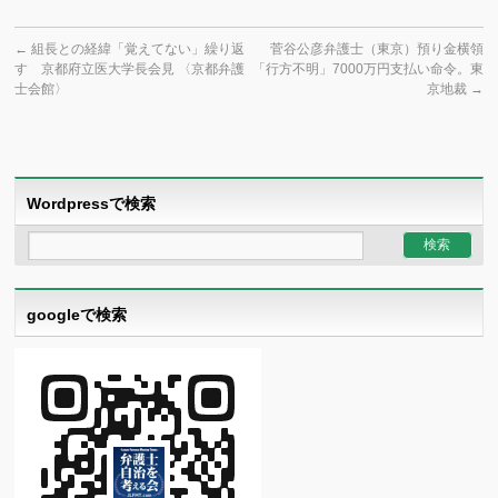
←
組長との経緯「覚えてない」繰り返
菅谷公彦弁護士（東京）預り金横領
す 京都府立医大学長会見 〈京都弁護
「行方不明」7000万円支払い命令。東
士会館〉
京地裁
→
Wordpressで検索
googleで検索