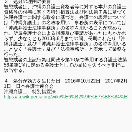
３ 処分の理由の要旨
被懲戒者は、沖縄の弁護士資格者等に対する本邦の弁護士
資格等の付与に関する特別措置法及び同法第７条に基づく
沖縄弁護士に関する政令に基づき、弁護士の表示について
は「沖縄弁護士」の名称を用い、事務所の表示については
「沖縄弁護士法律事務所」の名称を用いることが求めら
れ、所属弁護士会による指導及び要請があったにもかかわ
らず、少なくとも2013年8月までの間、長期にわたり『沖
縄弁護士』及び『沖縄弁護士法律事務所』の名称を用いる
ことなく「弁護士」及び「法律事務所」と表示して業務を
行った。
被懲戒者の上記行為は同政令第10条で準用する弁護士法第
56条第1項に定める弁護士としての品位を失うべき非行に
該当する。
４ 処分が効力を生じた日 2016年10月22日
2017年2月
1日 日本弁護士連合会
沖縄弁護士 特別措置法
https://ja.wikipedia.org/wiki/%E6%B2%96