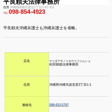
平良頼夫法律事務所
住所
沖縄県那覇市楚辺
1
丁目
3-45-302
098-854-4923
TEL
平良頼夫沖縄弁護士も沖縄弁護士を省略。
店名
マツダアサノリホウリツジムショ
松田朝徳法律事務所
住所
沖縄県沖縄市諸見里
3
丁目
1-1
連絡先
098-933-5787