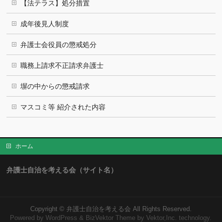
【法テラス】処分措置
成年後見人制度
弁護士会役員の懲戒処分
職務上請求不正請求弁護士
塀の中からの懲戒請求
マスコミ等 紹介された内容
ホーム
弁護士自治を考える会（サイト名）
Copyright ©
弁護士自治を考える会
All Rights Reserved.
Powered by
WordPress
&
BizVektor Theme
by Vektor,Inc. technology.