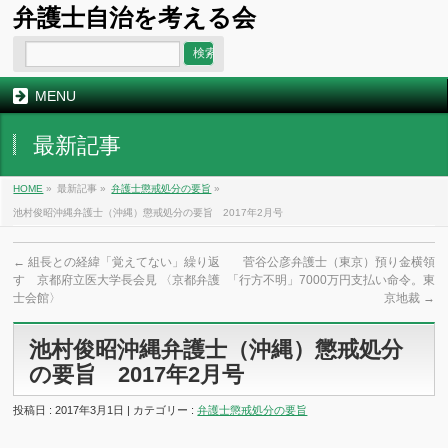
弁護士自治を考える会
MENU
最新記事
HOME
»
最新記事 »
弁護士懲戒処分の要旨
»
池村俊昭沖縄弁護士（沖縄）懲戒処分の要旨 2017年2月号
←
組長との経緯「覚えてない」繰り返
菅谷公彦弁護士（東京）預り金横領
す 京都府立医大学長会見 〈京都弁護
「行方不明」7000万円支払い命令。東
士会館〉
京地裁
→
池村俊昭沖縄弁護士（沖縄）懲戒処分
の要旨 2017年2月号
投稿日 : 2017年3月1日 | カテゴリー :
弁護士懲戒処分の要旨