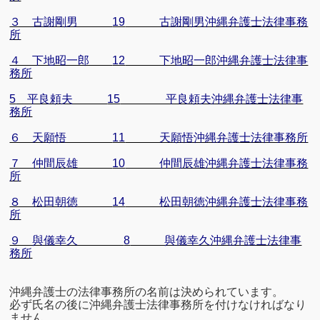
３ 古謝剛男
19
古謝剛男沖縄弁護士法律事務
所
４ 下地昭一郎
12
下地昭一郎沖縄弁護士法律事
務所
5
平良頼夫
15
平良頼夫沖縄弁護士法律事
務所
６ 天願悟
11
天願悟沖縄弁護士法律事務所
７ 仲間辰雄
10
仲間辰雄沖縄弁護士法律事務
所
８ 松田朝徳
14
松田朝徳沖縄弁護士法律事務
所
９ 與儀幸久
8
與儀幸久沖縄弁護士法律事
務所
沖縄弁護士の法律事務所の名前は決められています。
必ず氏名の後に沖縄弁護士法律事務所を付けなければなり
ません。