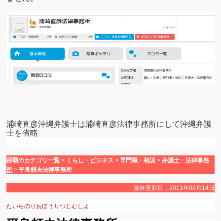
浦崎直彦沖縄弁護士は浦崎直彦法律事務所にして沖縄弁護
士を省略
那覇のカテゴリ一覧
>
くらし・ビジネス
>
専門職・相談
>
弁護士・法律事務
所
>
平良頼夫法律事務所
最終更新日：
2011
年
09
月
14
日
たいらのりおほうりつじむしよ