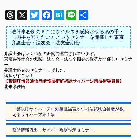
Threads
X
Twitter
Facebook
Hatena
Line
共
有
法律事務所のＰＣにウイルスを感染させるあの手・
この手を知りたい方というセミナーを開催した東京
弁護士会：法友会・法友全期会
弁護士会はいくつかの派閥で運営されています。
東京弁護士会の派閥、法友会・法友全期会の派閥が開催したセミナ
ー
弁護士必見のセミナー！でした。
講師がすごい！
【警視庁情報通信局情報技術解析課サイバー対策技術委員長】
北條孝佳氏
「警視庁サイバーテロ対策担当官かつ司法試験合格者が教
えるサイバー対策！事
務所情報流出・サイバー攻撃対策セミナー」