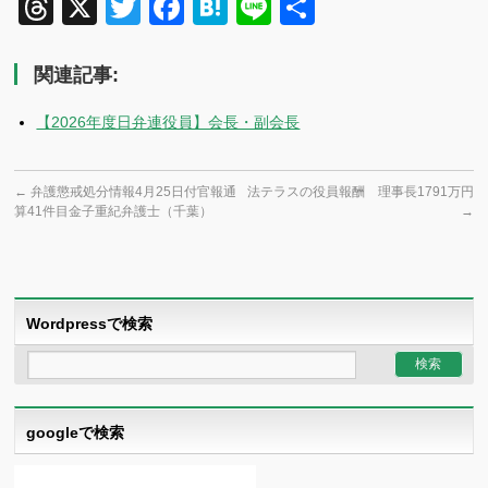
Threads
X
Twitter
Facebook
Hatena
Line
共
有
関連記事:
【2026年度日弁連役員】会長・副会長
←
弁護懲戒処分情報4月25日付官報通
法テラスの役員報酬 理事長1791万円
算41件目金子重紀弁護士（千葉）
→
Wordpressで検索
googleで検索