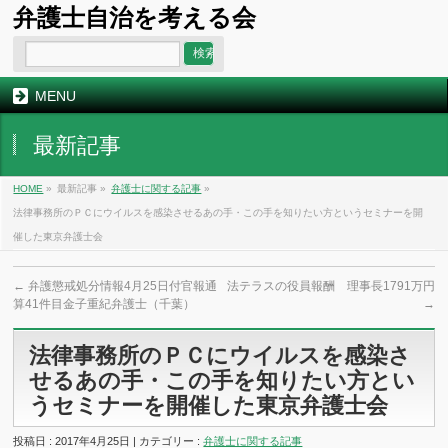
弁護士自治を考える会
MENU
最新記事
HOME
»
最新記事 »
弁護士に関する記事
»
法律事務所のＰＣにウイルスを感染させるあの手・この手を知りたい方というセミナーを開
催した東京弁護士会
←
弁護懲戒処分情報4月25日付官報通
法テラスの役員報酬 理事長1791万円
算41件目金子重紀弁護士（千葉）
→
法律事務所のＰＣにウイルスを感染さ
せるあの手・この手を知りたい方とい
うセミナーを開催した東京弁護士会
投稿日 : 2017年4月25日 | カテゴリー :
弁護士に関する記事