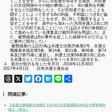
くことをせず、さらに共犯者が存在する場合、共犯者
との主従関係やその他の事情により、Bの量刑を判断
するなどの説明をしたり、Cが共犯者であったことを
隠すことによって生ずるBの利益、不利益につきBと協
議をしたりすることをせず、Bに対して翻意するよう
促すことをせず、途中から加わった共同弁護人2名に対
してCが共犯であることについては話さずBの単独犯と
して進められている捜査及び裁判手続を黙認した。
ま
た、被懲戒者はBが事件を起こした経緯やCがどのよう
に事件に関与してい
被懲戒者の上記行為は弁護士法第25条第2号、弁護士
職務基本規定第
5
条、第14条、第21条、第46条、第74
条及び第75条に違反し、弁護士法第
56
条第
1
項に定め
る弁護士としての品位を失うべき非行に該当する。
４ 処分が効力を生じた年月日
2016
年11
月30
日
2017
年4
月
1
日 日本弁護士連合会
Threads
X
Twitter
Facebook
Hatena
Line
共
有
関連記事:
【弁護士懲戒処分情報】6月24日付官報通算64件目今野智博弁
護士（埼玉）