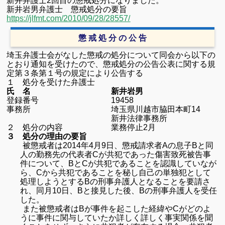
新井弁護士2回目の懲戒処分になりました。
新井岩男弁護士 懲戒処分の要旨
https://jlfmt.com/2010/09/28/28557/
懲 戒 処 分 の 公 告
埼玉弁護士会がなした懲戒の処分について同会から以下の
とおり通知を受けたので、懲戒処分の公告公表に関する規
定第３条第１号の規定により公告する
１ 処分を受けた弁護士
氏 名 新井岩男
登録番号 19458
事務所 埼玉県川越市脇田本町14
新井法律事務所
２ 処分の内容 業務停止2月
３ 処分の理由の要旨
被懲戒者は2014年4月9日、懲戒請求者Aの息子Bと同
人の勤務先の代表者Cが
共
犯であった傷害致死被告事
件について、BとCが共犯であることを認識していな
が
ら、Cから共犯であることを秘し自己の単独犯として
処理しようとするBの刑
事弁護人となることを要請さ
れ、同月10日、Bと接見した後、Bの刑事弁護人を受任
した。
また被懲戒者はBが事件を起こした経緯やCがどのよ
うに事件に関与していたか詳しく
詳しく事実関係を聞