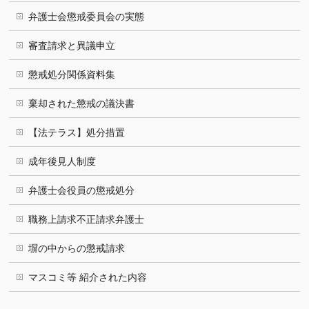
弁護士会懲戒委員会の実態
審査請求と異議申立
懲戒処分関係資料集
棄却された懲戒の議決書
【法テラス】処分措置
成年後見人制度
弁護士会役員の懲戒処分
職務上請求不正請求弁護士
塀の中からの懲戒請求
マスコミ等 紹介された内容