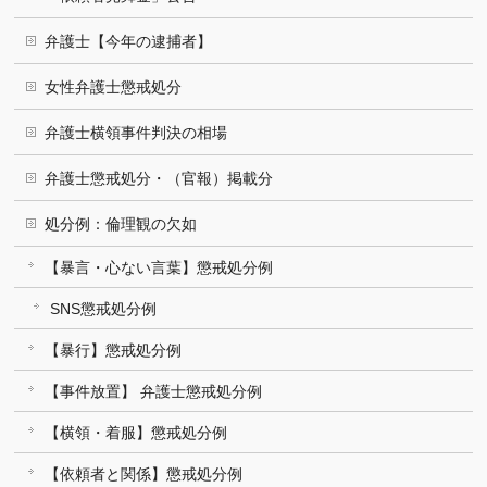
弁護士【今年の逮捕者】
女性弁護士懲戒処分
弁護士横領事件判決の相場
弁護士懲戒処分・（官報）掲載分
処分例：倫理観の欠如
【暴言・心ない言葉】懲戒処分例
SNS懲戒処分例
【暴行】懲戒処分例
【事件放置】 弁護士懲戒処分例
【横領・着服】懲戒処分例
【依頼者と関係】懲戒処分例