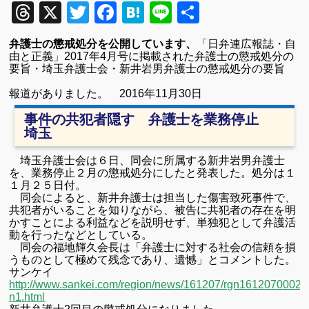
Threads
X
Twitter
Facebook
Hatena
Line
共
有
弁護士の懲戒処分を公開しています、
「日弁連広報誌・自
由と正義」
2017
年4
月号に掲載された弁護士の懲戒処分の
要旨・埼玉弁護士会・新井岩男弁護士の懲戒処分の要旨
報道がありました。 2016年11月30日
事件の共犯者隠す 弁護士を業務停止
埼玉
埼玉弁護士会は６日、同会に所属する
新井岩男弁護士
を、業務停止２月の懲戒処分にしたと発表した。処分は１
１月２５日付。
同会によると、新井弁護士は担当した傷害致死事件で、
共犯者がいることを知りながら、被告に共犯者の存在を明
かすことによる利益などを説明せず、単独犯として弁護活
動を行ったなどとしている。
同会の福地輝久会長は「弁護士に対する社会の信頼を損
うものとして極めて残念であり、遺憾」とコメントした。
サンケイ
http://www.sankei.com/region/news/161207/rgn1612070002-
n1.html