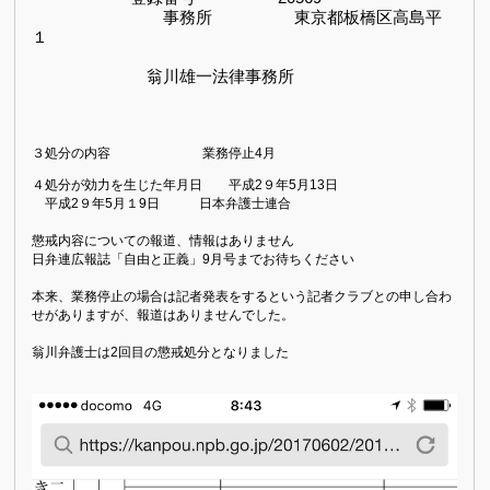
事務所 東京都板橋区高島平
１
翁川雄一法律事務所
３処分の内容 業務停止4月
４処分が効力を生じた年月日 平成
2９
年5
月13
日
平成
2９
年5
月１9
日 日本弁護士連合
懲戒内容についての報道、情報はありません
日弁連広報誌「自由と正義」9月号までお待ちください
本来、業務停止の場合は記者発表をするという記者クラブとの申し合わ
せがありますが、報道はありませんでした。
翁川弁護士は2回目の懲戒処分となりました