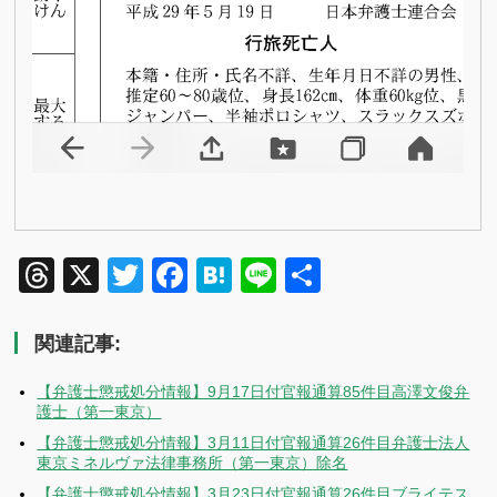
Threads
X
Twitter
Facebook
Hatena
Line
共
有
関連記事:
【弁護士懲戒処分情報】9月17日付官報通算85件目高澤文俊弁
護士（第一東京）
【弁護士懲戒処分情報】3月11日付官報通算26件目弁護士法人
東京ミネルヴァ法律事務所（第一東京）除名
【弁護士懲戒処分情報】3月23日付官報通算26件目ブライテス