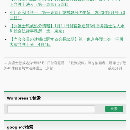
ト弁護士法人（第一東京）2回目
小川正和弁護士（第一東京）懲戒処分の要旨 2023年8月号（3
回目）
【弁護士懲戒処分情報】1月11日付官報通算6件目弁護士法人永
和総合法律事務所（第一東京）
【当会会員の逮捕に関する会長談話】第一東京弁護士会 笹川
大智弁護士分 4月4日
←
弁護士懲戒処分情報6月1日付官報通
『裁判資料』等を依頼者に返却せず懲
算48件目岩﨑章浩弁護士（京都）
戒処分例
→
Wordpressで検索
googleで検索