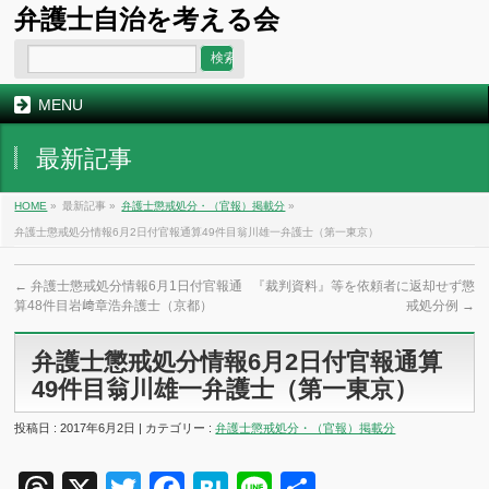
弁護士自治を考える会
MENU
最新記事
HOME
»
最新記事 »
弁護士懲戒処分・（官報）掲載分
»
弁護士懲戒処分情報6月2日付官報通算49件目翁川雄一弁護士（第一東京）
←
弁護士懲戒処分情報6月1日付官報通
『裁判資料』等を依頼者に返却せず懲
算48件目岩﨑章浩弁護士（京都）
戒処分例
→
弁護士懲戒処分情報6月2日付官報通算
49件目翁川雄一弁護士（第一東京）
投稿日 : 2017年6月2日 | カテゴリー :
弁護士懲戒処分・（官報）掲載分