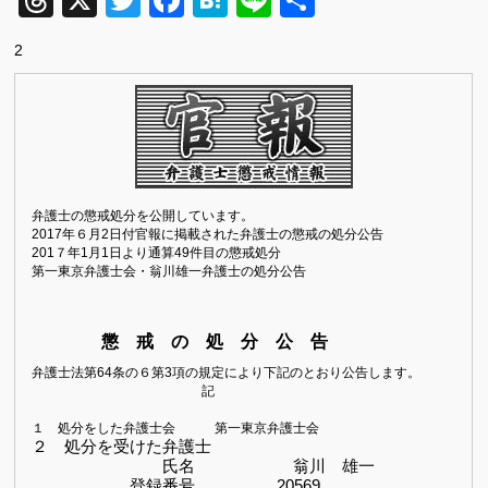
Threads
X
Twitter
Facebook
Hatena
Line
共
有
2
弁護士の懲戒処分を公開しています。
2017
年６
月2
日付官報に掲載された弁護士の懲戒の処分公告
201７
年
1
月
1
日より通算49件目の懲戒処分
第一東京弁護士会・翁川雄一弁護士の処分公告
懲 戒 の 処 分 公 告
弁護士法第
64
条の６第
3
項の規定により下記のとおり公告します。
記
１ 処分をした弁護士会 第一東京弁護士会
２ 処分を受けた弁護士
氏名 翁川 雄一
登録番号 20569