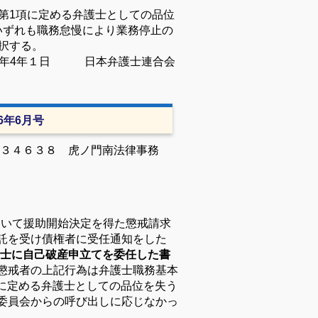
第
1
項に定める弁護士としての品位
いずれも職務怠慢により業務停止の
択する。
年
4
年１日 日本弁護士連合会
16年6月号
３４６３８ 虎ノ門南法律事務
おいて援助開始決定を得た懲戒請求
託を受け債権者に受任通知をした
士に自己破産申立てを委任した書
懲戒者の上記行為は弁護士職務基本
に定める弁護士としての品位を失う
委員会からの呼び出しに応じなかっ