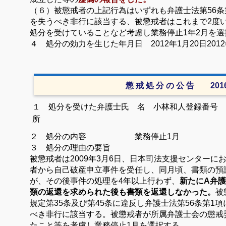
（６）被懲戒者の上記行為はいずれも弁護士法第
56
条
を失うべき非行に該当する、被懲戒者はこれまで
2
度
処分を受けていることなど考慮し業務停止
1
年
2
月を選
４ 処分の効力を生じた年月日
2012
年
1
月
20
日
2012
懲 戒 処 分 の 公 告 20
１ 処分を受けた弁護士氏 名 小林和人登録番号 
所
２ 処分の内容 業務停止
1
月
３ 処分の理由の要旨
被懲戒者は
2009
年
3
月
6
日、日本司法支援センターに
者から自己破産申立事件を受任し、同月頃、書類の預
が、その後事件の処理を
4
年以上行わず、
新たに
A
弁護
類の返還を求められた後も書類を返還しなかった。
被
規定第
35
条及び第
45
条に違反し弁護士法第
56
条第
1
項
べき非行に該当する。被懲戒者が所属弁護士会の懲戒
たこと等を考慮し業務停止
1
月を選択する。