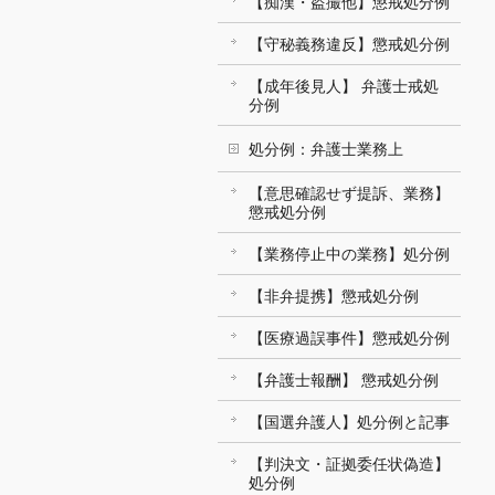
【痴漢・盗撮他】懲戒処分例
【守秘義務違反】懲戒処分例
【成年後見人】 弁護士戒処
分例
処分例：弁護士業務上
【意思確認せず提訴、業務】
懲戒処分例
【業務停止中の業務】処分例
【非弁提携】懲戒処分例
【医療過誤事件】懲戒処分例
【弁護士報酬】 懲戒処分例
【国選弁護人】処分例と記事
【判決文・証拠委任状偽造】
処分例