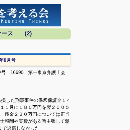
ース (2)
9年9月号
 16690 第一東京弁護士会
出損した刑事事件の保釈保証金１４
１１月に１８０万円を翌２００５
、残金２２０万円については正当
士報酬や実費がある旨主張して懲
るまで返還しなかった