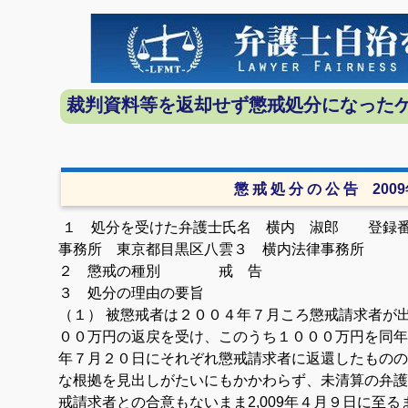
有
裁判資料等を返却せず懲戒処分になったケ
懲 戒 処 分 の 公 告 200
１ 処分を受けた弁護士
氏名 横内 淑郎 登録番号
事務所 東京都目黒区八雲３
横内法律事務所
２ 懲戒の種別 戒 告
３ 処分の理由の要旨
（１） 被懲戒者は２００４年７月ころ懲戒請求者が
００万円の返戻を受け、このうち１０００万円を同年
年７月２０日にそれぞれ懲戒請求者に返還したものの
な根拠を見出しがたいにもかかわらず、未清算の弁護
戒請求者との合意もないまま2,009年４月９日に至