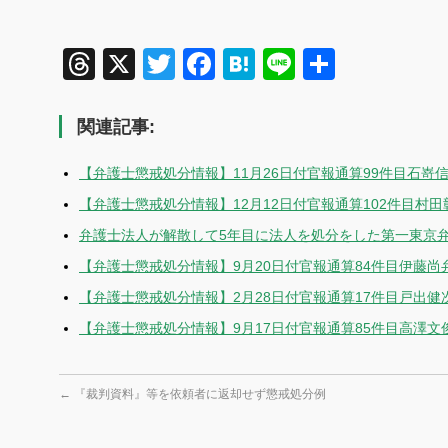
Threads
X
Twitter
Facebook
Hatena
Line
共
有
関連記事:
【弁護士懲戒処分情報】11月26日付官報通算99件目石嵜
【弁護士懲戒処分情報】12月12日付官報通算102件目村
弁護士法人が解散して5年目に法人を処分をした第一東京
【弁護士懲戒処分情報】9月20日付官報通算84件目伊藤
【弁護士懲戒処分情報】2月28日付官報通算17件目戸出
【弁護士懲戒処分情報】9月17日付官報通算85件目高澤
←
『裁判資料』等を依頼者に返却せず懲戒処分例