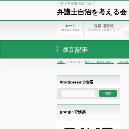
弁護士不祥事情報ブログ
弁護士自治を考える会
ホーム
官報 掲載分
JLFMT.com
懲戒処分（官報）より
最新記事
HOME
»
最新記事 »
処分例：弁護士業務上
»
【裁判資
Wordpressで検索
googleで検索