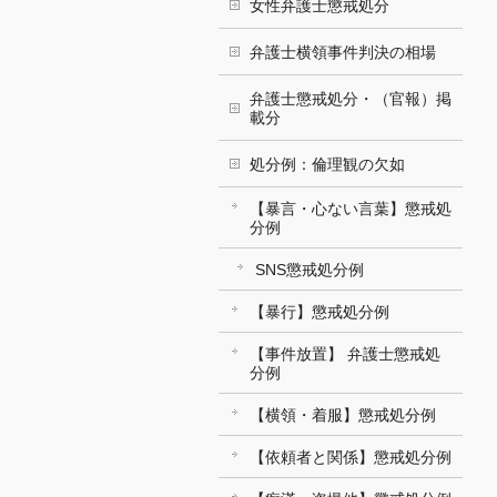
女性弁護士懲戒処分
弁護士横領事件判決の相場
弁護士懲戒処分・（官報）掲
載分
処分例：倫理観の欠如
【暴言・心ない言葉】懲戒処
分例
SNS懲戒処分例
【暴行】懲戒処分例
【事件放置】 弁護士懲戒処
分例
【横領・着服】懲戒処分例
【依頼者と関係】懲戒処分例