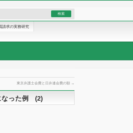
戒請求の実務研究
東京弁護士会費と日弁連会費の額
→
った例 (2)