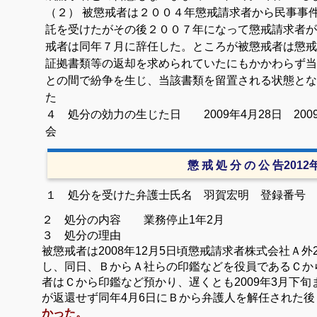
（２）
被懲戒者は２００４年懲戒請求者から民事事
託を受けたがその後２００７年になって懲戒請求者が
戒者は同年７月に辞任した。
ところが被懲戒者は懲戒
証拠書類等の
返却を求められていたにもかかわらず当
との間で紛争を生じ、当該書類を留置される状態とな
た
４ 処分の効力の生じた日 2009年4月28日 200
会
懲 戒 処 分 の 公 告201
１ 処分を受けた弁護士
氏名 羽賀宏明 登録番号
２ 処分の内容
業務停止
1
年
2
月
３ 処分の理由
（１）被懲戒者は
2008
年
12
月
5
日頃懲戒請求者株式会社Ａ外
し、同日、ＢからＡ社らの印鑑などを役員であるＣか
者はＣから印鑑など預かり、遅くとも
2009
年
3
月下旬
が返還せず同年
4
月
6
日にＢから弁護人を解任された後
かった。