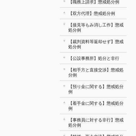
【職務上請求】懲戒処分例
【双方代理】懲戒処分例
【接見等もみ消し工作】懲戒
処分例
【裁判資料等返却せず】懲戒
処分例
【公設事務所】処分と非行
【相手方と直接交渉】懲戒処
分例
【預り金に関する】懲戒処分
例
【着手金に関する】懲戒処分
例
【事務員に対する非行】懲戒
処分例