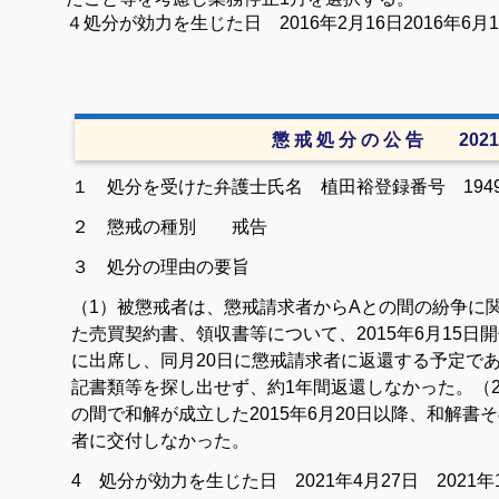
４処分が効力を生じた日
2016
年
2
月
16
日
2016
年
6
月
1
懲 戒 処 分 の 公 告 202
１ 処分を受けた弁護士
氏名 植田裕
登録番号 19
２ 懲戒の種別 戒告
３ 処分の理由の要旨
（1）被懲戒者は、懲戒請求者からAとの間の紛争に
た売買契約書、領収書等について、2015年6月15
に出席し、同月20日に懲戒請求者に返還する予定で
記書類等を探し出せず、約1年間返還しなかった。
（
の間で和解が成立した2015年6月20日以降、和解
者に交付しなかった。
4 処分が効力を生じた日 2021年4月27日 2021