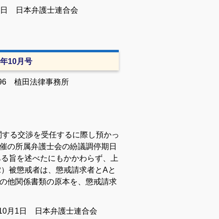
日 日本弁護士連合会
1年10月号
496
植田法律事務所
関する交渉を受任するに際し預かっ
日開催の所属弁護士会の紛議調停期日
ある旨を述べたにもかかわらず、上
2）被懲戒者は、懲戒請求者とAと
書その他関係書類の原本を、懲戒請求
年10月1日 日本弁護士連合会