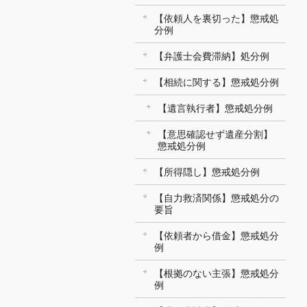
【依頼人を裏切った】懲戒処
分例
【弁護士会費滞納】処分例
【相続に関する】懲戒処分例
【遺言執行者】懲戒処分例
【意思確認せず遺産分割】
懲戒処分例
【所得隠し】懲戒処分例
【自力救済関係】懲戒処分の
要旨
【依頼者から借金】懲戒処分
例
【根拠のない主張】懲戒処分
例