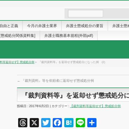
自由と正義
今月の弁護士業界
弁護士懲戒処分の要旨
弁護士懲
[懲戒処分関係資料集]
弁護士職務基本規程(外部pdf)
料等返却せず】懲戒処分例
»
『裁判資料等』を返却せず懲戒処分になった例 (2)
←
『裁判資料』等を依頼者に返却せず懲戒処分例
『裁判資料等』を返却せず懲戒処分にな
投稿日 : 2017年6月2日 | カテゴリー :
【裁判資料等返却せず】懲戒処分例
Threads
X
Twitter
Facebook
Hatena
Line
共