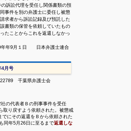
件の訴訟代理を受任し関係書類の預
同事件を別の弁護士に委任し被懲
請求者から訴訟記録及び預託した
該書類の保管を依頼していたもの
ったことからこれを返還しなかっ
9年
年9月１日 日本弁護士連合
2年4月号
22789
千葉県弁護士会
2
社の代表者Ｂの刑事事件を受任
ら取り戻すよう依頼された。被懲戒
までにその返還をＢから依頼された
も同年
5
月
26
日に至るまで
返還しな