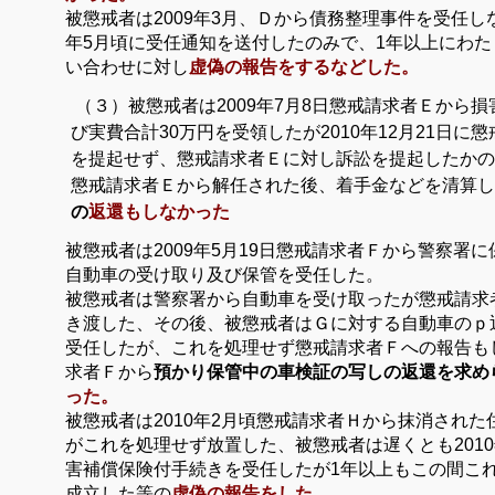
（２）被懲戒者は
2009
年
3
月、Ｄから債務整理事件を受任し
年
5
月頃に受任通知を送付したのみで、
1
年以上にわた
い合わせに対し
虚偽の報告をするなどした。
（３）被懲戒者は
2009
年
7
月
8
日懲戒請求者Ｅから損
び実費合計
30
万円を受領したが
2010
年
12
月
21
日に懲
を提起せず、懲戒請求者Ｅに対し訴訟を提起したかの
懲戒請求者Ｅから解任された後、着手金などを清算し
の
返還もしなかった
（４）被懲戒者は
2009
年
5
月
19
日懲戒請求者Ｆから警察署に
自動車の受け取り及び保管を受任した。
被懲戒者は警察署から自動車を受け取ったが懲戒請求
き渡した、その後、被懲戒者はＧに対する自動車のｐ
受任したが、これを処理せず懲戒請求者Ｆへの報告も
求者Ｆから
預かり保管中の車検証の写しの返還を求め
った。
（５）被懲戒者は
2010
年
2
月頃懲戒請求者Ｈから抹消された
がこれを処理せず放置した、被懲戒者は遅くとも
2010
害補償保険付手続きを受任したが
1
年以上もこの間こ
成立した等の
虚偽の報告をした。