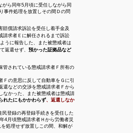
ながら同年
5
月頃に受任しながら同
り事件処理を放置しその間Ｄの問
害賠償請求訴訟を受任し
着手金及
戒請求者Ｅに解任されるまで訴訟
ように報告した、また被懲戒者は
て返還せず、
預かった証拠品など
保管されている懲戒請求者Ｆ所有の
者Ｆの意思に反して自動車をＧに引
返還などの交渉を懲戒請求者Ｆから
しなかった、また被懲戒者は懲戒請
られたにもかかわらず
、返還しなか
住民登録の再登録手続きを受任した
年
4
月頃懲戒請求者Ｈから労働者災
れを処理せず放置しこの間、和解が