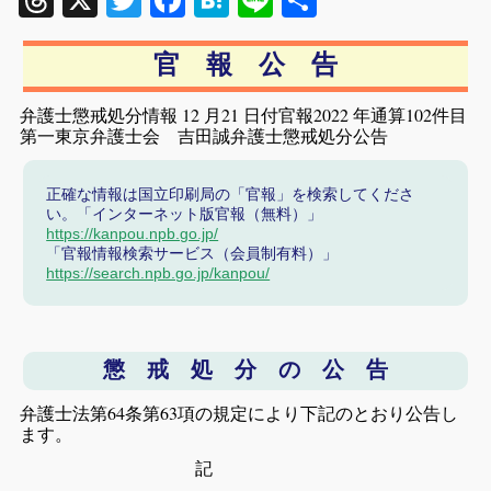
Threads
X
Twitter
Facebook
Hatena
Line
共
有
官 報 公 告
弁護士懲戒処分情報 12 月21 日付官報2022 年通算102件目
第一東京弁護士会 吉田誠弁護士懲戒処分公告
正確な情報は国立印刷局の「官報」を検索してくださ
い。「インターネット版官報（無料）」
https://kanpou.npb.go.jp/
「官報情報検索サービス（会員制有料）」
https://search.npb.go.jp/kanpou/
懲 戒 処 分 の 公 告
弁護士法第64条第63項の規定により下記のとおり公告し
ます。
記