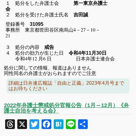
１ 処分をした弁護士会
第一東京弁護士
会
２ 処分を受けた弁護士氏名
吉田誠
登録番号
31095
事務所 東京都世田谷区南烏山4－27－10－
21
３ 処分の内容
戒告
４ 処分の効力が生じた日
令和4年11月30日
令和4年12 月6 日 日本弁護士連合会
処分に関しての情報、報道はありません
同性同名の弁護士がおられますのでご注意
詳細は日弁連広報誌「自由と正義」2023年4月号まで
はお待ちください
2022年弁護士懲戒処分官報公告（1月～12月）《弁
護士自治を考える会》
Threads
X
Twitter
Facebook
Hatena
Line
共
有