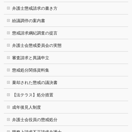
弁護士懲戒請求の書き方
紛議調停の案内書
懲戒請求綱紀調査の提言
弁護士会懲戒委員会の実態
審査請求と異議申立
懲戒処分関係資料集
棄却された懲戒の議決書
【法テラス】処分措置
成年後見人制度
弁護士会役員の懲戒処分