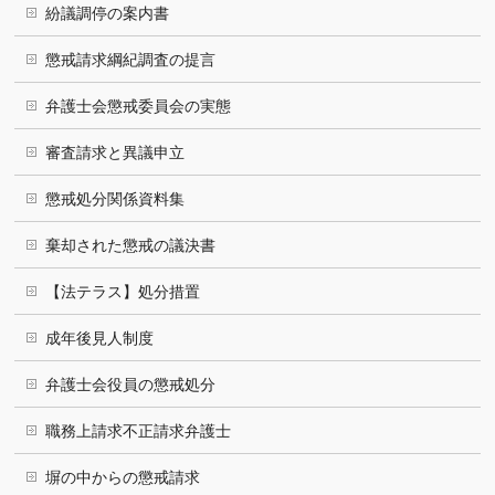
紛議調停の案内書
懲戒請求綱紀調査の提言
弁護士会懲戒委員会の実態
審査請求と異議申立
懲戒処分関係資料集
棄却された懲戒の議決書
【法テラス】処分措置
成年後見人制度
弁護士会役員の懲戒処分
職務上請求不正請求弁護士
塀の中からの懲戒請求