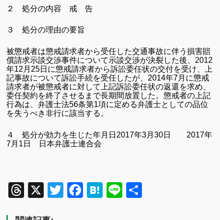
２ 処分の内容 戒 告
３ 処分の理由の要旨
被懲戒者は懲戒請求者から受任した交通事故に伴う損害賠
償請求示談交渉事件について示談交渉が決裂した後、2012
年12月25日に懲戒請求者から訴訟委任状の交付を受け、上
記事故について訴訟手続を受任したが、2014年7月に懲戒
請求者が被懲戒者に対して上記訴訟委任状の返還を求め、
委任契約を終了させるまで長期間放置した。懲戒者の上記
行為は、弁護士法
56
条第
1
項に定める弁護士としての品位
を失うべき非行に該当する。
４ 処分が効力を生じた年月日2017年3月30日 2017年
7月1日 日本弁護士連合会
Threads
X
Twitter
Facebook
Hatena
Line
共
有