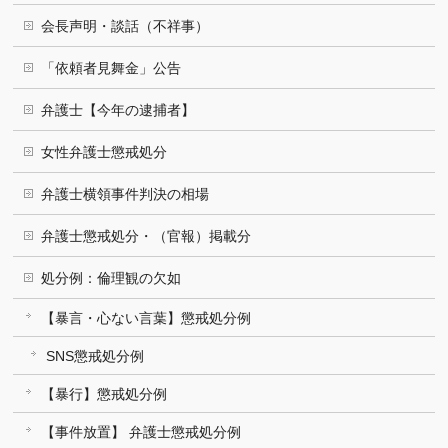
会長声明・談話（不祥事）
「依頼者見舞金」公告
弁護士【今年の逮捕者】
女性弁護士懲戒処分
弁護士横領事件判決の相場
弁護士懲戒処分・（官報）掲載分
処分例：倫理観の欠如
【暴言・心ない言葉】懲戒処分例
SNS懲戒処分例
【暴行】懲戒処分例
【事件放置】 弁護士懲戒処分例