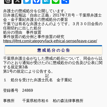
Threads
X
Twitter
Facebook
Hatena
Line
共
有
弁護士の懲戒処分を公開しています。
日弁連広報誌「自由と正義」2017年7月号・千葉県弁護士
会・金子重紀弁護士の懲戒処分の要旨
千葉では有名な弁護士さんのようです。３月３０日会長の
任期切れに出した処分
処分の理由
事件放置
事件放置の処分例と事件放置の研究
https://jlfmt.com/category/lack-ethical-sense/leave-case/
懲 戒 処 分 の 公 告
千葉県弁護士会がなした懲戒の処分について、同会から以
下のとおり通知が受けたのに懲戒処分の公告及び公表に関
する規定第3条
第1号の規定により公告する。
記
１ 処分を受けた弁護士氏名 金子重紀
登録番号 24869
事務所 千葉県柏市柏６
柏の森法律事務所