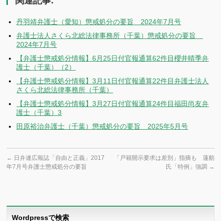
関連記事:
丹羽靖弁護士（愛知）懲戒処分の要旨 2024年7月号
弁護士法人さくら北総法律事務所（千葉）懲戒処分の要旨
2024年7月号
【弁護士懲戒処分情報】6月25日付官報通算62件目櫻井晴季弁
護士（千葉）（2）
【弁護士懲戒処分情報】3月11日付官報通算22件目弁護士法人
さくら北総法律事務所（千葉）
【弁護士懲戒処分情報】3月27日付官報通算24件目福田尚友弁
護士（千葉）3
田原裕治弁護士（千葉）懲戒処分の要旨 2025年5月号
←
日弁連広報誌「自由と正義」2017
「戸籍開示要求は差別」指摘も 蓮舫
年7月号弁護士懲戒処分の要旨
氏「特例」強調
→
Wordpressで検索