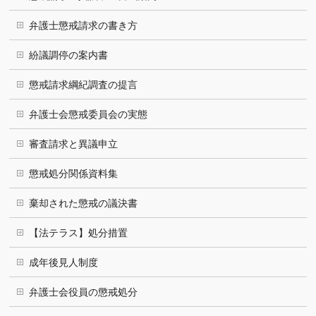
弁護士懲戒請求の書き方
紛議調停の案内書
懲戒請求綱紀調査の提言
弁護士会懲戒委員会の実態
審査請求と異議申立
懲戒処分関係資料集
棄却された懲戒の議決書
【法テラス】処分措置
成年後見人制度
弁護士会役員の懲戒処分