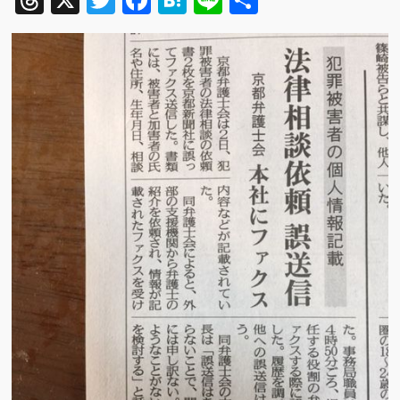
Threads
X
Twitter
Facebook
Hatena
Line
共
有