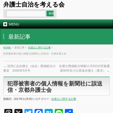
弁護士自治を考える会
MENU
最新記事
HOME
»
最新記事 »
弁護士に関する記事
»
犯罪被害者の個人情報を新聞社に誤送信・京都弁護士会
←
須貝仁志弁護士（仙台）懲戒処分の
弁護士懲戒処分情報11月6日付官報通
要旨 2006年5月号
算90件目小口恭道弁護士（東京）
→
犯罪被害者の個人情報を新聞社に誤送
信・京都弁護士会
投稿日 : 2017年11月3日 | カテゴリー :
弁護士に関する記事