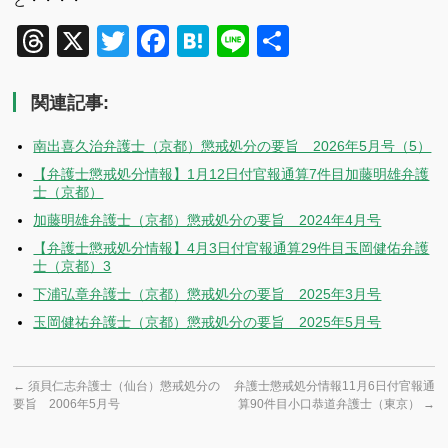
と・・・・
Threads
X
Twitter
Facebook
Hatena
Line
共
有
関連記事:
南出喜久治弁護士（京都）懲戒処分の要旨 2026年5月号（5）
【弁護士懲戒処分情報】1月12日付官報通算7件目加藤明雄弁護
士（京都）
加藤明雄弁護士（京都）懲戒処分の要旨 2024年4月号
【弁護士懲戒処分情報】4月3日付官報通算29件目玉岡健佑弁護
士（京都）3
下浦弘章弁護士（京都）懲戒処分の要旨 2025年3月号
玉岡健祐弁護士（京都）懲戒処分の要旨 2025年5月号
←
須貝仁志弁護士（仙台）懲戒処分の
弁護士懲戒処分情報11月6日付官報通
要旨 2006年5月号
算90件目小口恭道弁護士（東京）
→