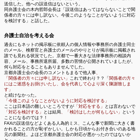
送信した。他への誤送信はないという。
同弁護士会の木内哲郎会長は「誤送信はあってはならないことで関
係者の方々には申し訳ない。今後このようなことがないように対応
を検討する」と話した。
弁護士自治を考える会
過去にもネットの掲示板に依頼人の個人情報や事務所の弁護士同士
のメール、検察官と弁護士のメールのやりとりが掲示板に掲載され
誰でも見れる状況でした。京都で一番大きな法律事務所の相談内
容、メール、事務所退所届、多数の苦情が公開されていましたが、
何ら対応をとることもありませんでした。
京都弁護士会の会長のコメントもまるで他人事
、
「関係者の方々には申し訳ない」
これで終わり？？「
関係者の方々
にはご迷惑をお掛けいたし、会を代表して心より深く陳謝致しま
す」
と続けなかった。
「今後このようなことがないように対応を検討する」
ここは日本語の難しいところですが
「対応をする」
とは言わないで
「対応を検討する」
とは結局
、「検討はしたが何もしない」
という
ことになるのでは？！
FAXの誤送信などよくある人為的ミス、こんな事で新聞に大きく書
かれることの方が恥ずかしい。しかも日頃からお付き合いのある地
元の新聞社。よほど京都弁護士会の対応が悪かったのではないか