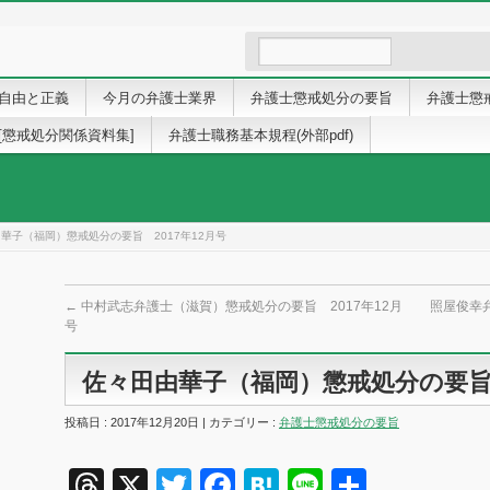
自由と正義
今月の弁護士業界
弁護士懲戒処分の要旨
弁護士懲
[懲戒処分関係資料集]
弁護士職務基本規程(外部pdf)
華子（福岡）懲戒処分の要旨 2017年12月号
←
中村武志弁護士（滋賀）懲戒処分の要旨 2017年12月
照屋俊幸弁
号
佐々田由華子（福岡）懲戒処分の要旨 
投稿日 : 2017年12月20日 | カテゴリー :
弁護士懲戒処分の要旨
Threads
X
Twitter
Facebook
Hatena
Line
共