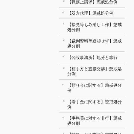
【職務上請求】懲戒処分例
【双方代理】懲戒処分例
【接見等もみ消し工作】懲戒
処分例
【裁判資料等返却せず】懲戒
処分例
【公設事務所】処分と非行
【相手方と直接交渉】懲戒処
分例
【預り金に関する】懲戒処分
例
【着手金に関する】懲戒処分
例
【事務員に対する非行】懲戒
処分例