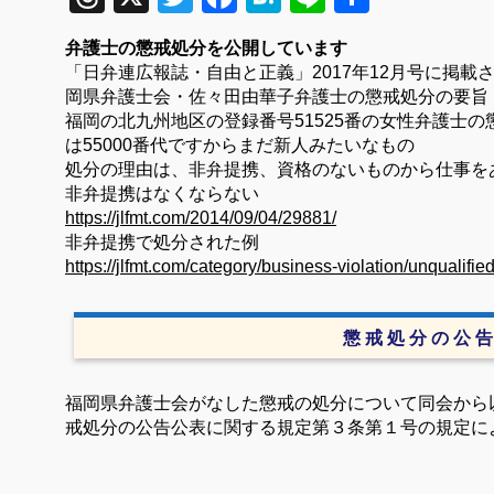
有
弁護士の懲戒処分を公開しています
「日弁連広報誌・自由と正義」
2017
年12月号に掲載
岡県弁護士会・佐々田由華子弁護士の懲戒処分の要旨
福岡の北九州地区の登録番号51525番の女性弁護士の
は55000番代ですからまだ新人みたいなもの
処分の理由は、非弁提携、
資格のないものから仕事を
非弁提携はなくならない
https://jlfmt.com/2014/09/04/29881/
非弁提携で処分された例
https://jlfmt.com/category/business-violation/unqualified
懲 戒 処 分 の 公 告
福岡県弁護士会がなした懲戒の処分について同会から
戒処分の公告公表に関する規定第３条第１号の規定に