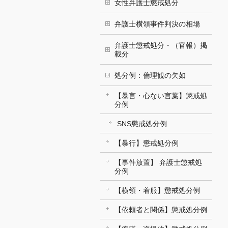
女性弁護士懲戒処分
弁護士横領事件判決の相場
弁護士懲戒処分・（官報）掲
載分
処分例：倫理観の欠如
【暴言・心ない言葉】懲戒処
分例
SNS懲戒処分例
【暴行】懲戒処分例
【事件放置】 弁護士懲戒処
分例
【横領・着服】懲戒処分例
【依頼者と関係】懲戒処分例