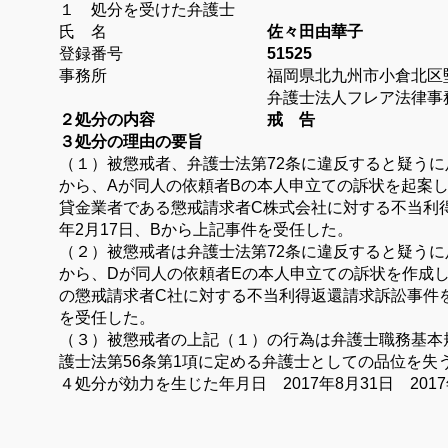
１ 処分を受けた弁護士
氏 名
佐々田由華子
登録番号
51525
事務所
福岡県北九州市小倉北区
弁護士法人フレア法律事
２処分の内容 戒 告
３処分の理由の要旨
（１）被懲戒者、弁護士法第72条に違反すると疑うに
から、Aが同人の依頼者Bの本人申立ての訴状を起案して
貸金業者である懲戒請求者C株式会社に対する不当利得
年2月17日、Bから上記事件を受任した。
（２）被懲戒者は弁護士法第72条に違反すると疑う
から、Dが同人の依頼者Eの本人申立ての訴状を作成して
の懲戒請求者C社に対する不当利得返還請求訴訟事件を
を受任した。
（３）被懲戒者の上記（１）の行為は弁護士職務基本
護士法第56条第1項に定める弁護士としての品位を失
４処分が効力を生じた年月日 2017年8月31日
201