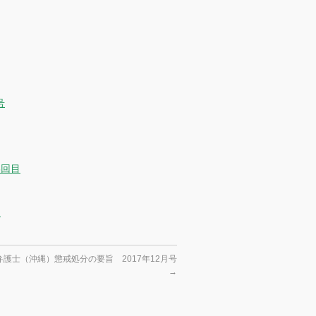
号
6回目
）
護士（沖縄）懲戒処分の要旨 2017年12月号
→