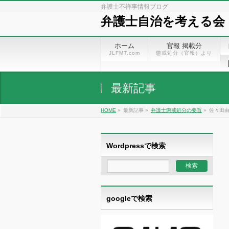
弁護士不祥事情報ブログ
弁護士自治を考える会
ホーム
官報 掲載分
JLFMT.com
懲戒処分（官報）より
最新記事
HOME
»
最新記事 »
弁護士懲戒処分の要旨
»
佐々田由
Wordpressで検索
googleで検索