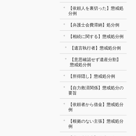
【依頼人を裏切った】懲戒処
分例
【弁護士会費滞納】処分例
【相続に関する】懲戒処分例
【遺言執行者】懲戒処分例
【意思確認せず遺産分割】
懲戒処分例
【所得隠し】懲戒処分例
【自力救済関係】懲戒処分の
要旨
【依頼者から借金】懲戒処分
例
【根拠のない主張】懲戒処分
例