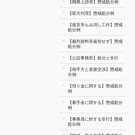
【職務上請求】懲戒処分例
【双方代理】懲戒処分例
【接見等もみ消し工作】懲戒
処分例
【裁判資料等返却せず】懲戒
処分例
【公設事務所】処分と非行
【相手方と直接交渉】懲戒処
分例
【預り金に関する】懲戒処分
例
【着手金に関する】懲戒処分
例
【事務員に対する非行】懲戒
処分例