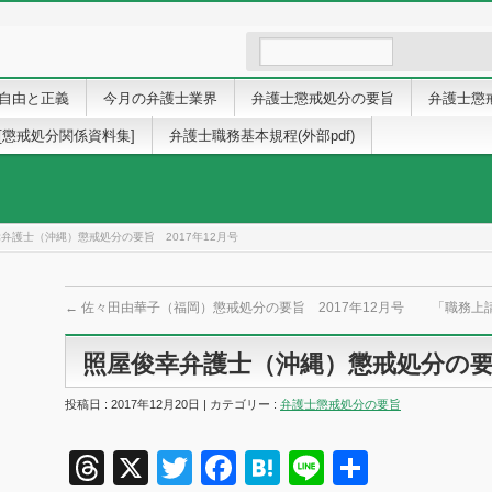
自由と正義
今月の弁護士業界
弁護士懲戒処分の要旨
弁護士懲
[懲戒処分関係資料集]
弁護士職務基本規程(外部pdf)
弁護士（沖縄）懲戒処分の要旨 2017年12月号
←
佐々田由華子（福岡）懲戒処分の要旨 2017年12月号
「職務上
照屋俊幸弁護士（沖縄）懲戒処分の要旨
投稿日 : 2017年12月20日 | カテゴリー :
弁護士懲戒処分の要旨
Threads
X
Twitter
Facebook
Hatena
Line
共