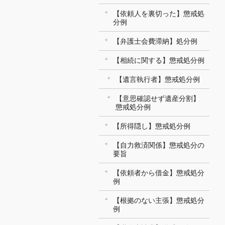
【依頼人を裏切った】懲戒処
分例
【弁護士会費滞納】処分例
【相続に関する】懲戒処分例
【遺言執行者】懲戒処分例
【意思確認せず遺産分割】
懲戒処分例
【所得隠し】懲戒処分例
【自力救済関係】懲戒処分の
要旨
【依頼者から借金】懲戒処分
例
【根拠のない主張】懲戒処分
例