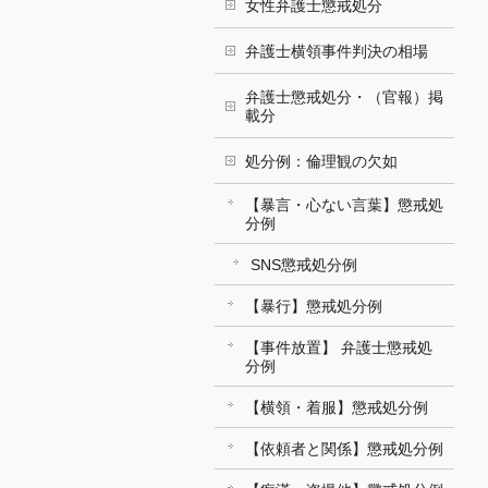
女性弁護士懲戒処分
弁護士横領事件判決の相場
弁護士懲戒処分・（官報）掲
載分
処分例：倫理観の欠如
【暴言・心ない言葉】懲戒処
分例
SNS懲戒処分例
【暴行】懲戒処分例
【事件放置】 弁護士懲戒処
分例
【横領・着服】懲戒処分例
【依頼者と関係】懲戒処分例