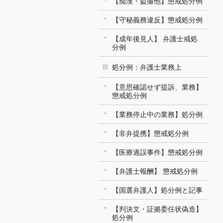
【痴漢・盗撮他】懲戒処分例
【守秘義務違反】懲戒処分例
【成年後見人】 弁護士戒処
分例
処分例：弁護士業務上
【意思確認せず提訴、業務】
懲戒処分例
【業務停止中の業務】処分例
【非弁提携】懲戒処分例
【医療過誤事件】懲戒処分例
【弁護士報酬】 懲戒処分例
【国選弁護人】処分例と記事
【判決文・証拠委任状偽造】
処分例