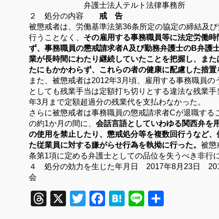
弁護士法人テルト
２ 処分の内容
戒 告
被懲戒者は、労働基準法第36条所定の協定の締結及
行うことなく、
その雇用する事務職員等に法定労働時
ず、事務職員の懲戒請求者A及び勤務弁護士のB弁護
業が長時間にわたり継続していたことを把握し、また
たにもかかわらず、これらの者の健康に配慮した措置
また、被懲戒者は2012年3月頃、雇用する事務職員
としても残業手当は定額打ち切りとする違法な残業手当
年3月まで定額超過分の残業代を支払わなかった。
さらに被懲戒者は事務職員の懲戒請求者Cが退職するこ
の約1か月の間に、
会話言語としていわゆる関西弁を
の使用を禁止したり、懲戒処分等を複数回行うなど、
た従業員に対する嫌がらせ行為を執拗に行った。
被懲
条第
1
項に定める弁護士としての品位を失うべき非行
４ 処分の効力を生じた年月日
2017
年8月
23
日
20
会
Threads
X
Twitter
Facebook
Hatena
Line
共
有