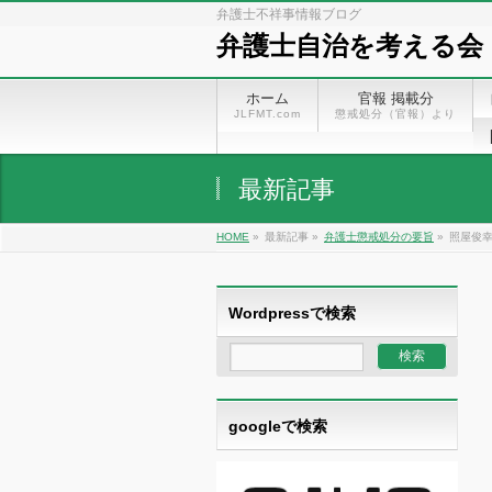
弁護士不祥事情報ブログ
弁護士自治を考える会
ホーム
官報 掲載分
JLFMT.com
懲戒処分（官報）より
最新記事
HOME
»
最新記事 »
弁護士懲戒処分の要旨
»
照屋俊幸
Wordpressで検索
googleで検索