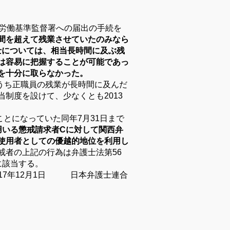
法律事務所
び労働基準監督署への届出の手続を
間を超えて残業させていたのみなら
士については、相当長時間に及ぶ残
は容易に把握することが可能であっ
を十分に取らなかった。
のうち正職員の残業が長時間に及んだ
制度を設けて、少なくとも2013
とになっていた同年7月31日まで
用いる懲戒請求者Cに対して関西弁
使用者としての優越的地位を利用し
戒者の上記の行為は弁護士法第
56
に該当する。
17
年12月
1
日 日本弁護士連合