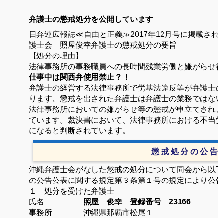
有
弁護士の懲戒処分を公開しています
日弁連広報誌
≪
自由と正義
≫2017年12月号
に掲載さ
護士会 照屋俊幸弁護士の懲戒処分の要旨
【処分の理由】
法律事務所の事務職員への長時間残業労働と嫌がらせ
仕事中は関西弁使用禁止？！
弁護士の経営する法律事務所で労基法違反等が弁護士
ります。懲戒を出された弁護士は弁護士の業務ではな
法律事務所においての嫌がらせ等の懲戒が申立てされ
ています。裁決書において、法律事務所における不当
になると判断されています。
懲 戒 処 分 の 公 告
沖縄弁護士会がなした懲戒の処分について同会から以
の公告公表に関する規定第３条第１号の規定により公
１ 処分を受けた弁護士
氏名
照屋 俊幸 登録番号 23166
事務所 沖縄県那覇市松尾１