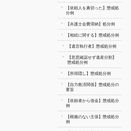
【依頼人を裏切った】懲戒処
分例
【弁護士会費滞納】処分例
【相続に関する】懲戒処分例
【遺言執行者】懲戒処分例
【意思確認せず遺産分割】
懲戒処分例
【所得隠し】懲戒処分例
【自力救済関係】懲戒処分の
要旨
【依頼者から借金】懲戒処分
例
【根拠のない主張】懲戒処分
例