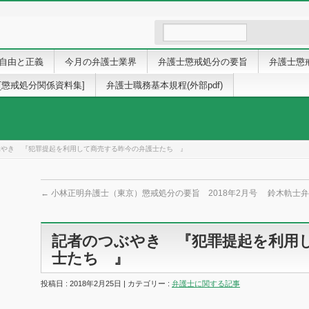
自由と正義
今月の弁護士業界
弁護士懲戒処分の要旨
弁護士懲
[懲戒処分関係資料集]
弁護士職務基本規程(外部pdf)
ぶやき 『犯罪提起を利用して商売する昨今の弁護士たち 』
←
小林正明弁護士（東京）懲戒処分の要旨 2018年2月号
鈴木軌士弁
記者のつぶやき 『犯罪提起を利用
士たち 』
投稿日 : 2018年2月25日 | カテゴリー :
弁護士に関する記事