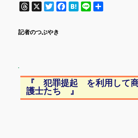
Threads
X
Twitter
Facebook
Hatena
Line
共
有
記者のつぶやき
『 犯罪提起 を利用して
護士たち 』