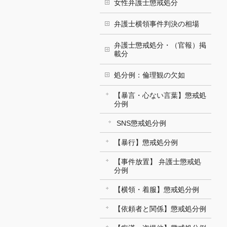
女性弁護士懲戒処分
弁護士横領事件判決の相場
弁護士懲戒処分・（官報）掲
載分
処分例：倫理観の欠如
【暴言・心ない言葉】懲戒処
分例
SNS懲戒処分例
【暴行】懲戒処分例
【事件放置】 弁護士懲戒処
分例
【横領・着服】懲戒処分例
【依頼者と関係】懲戒処分例