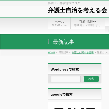
弁護士不祥事情報ブログ
弁護士自治を考える会
ホーム
官報 掲載分
JLFMT.com
懲戒処分（官報）より
最新記事
HOME
»
最新記事 »
弁護士に関する記事
»
記者のつ
Wordpressで検索
googleで検索