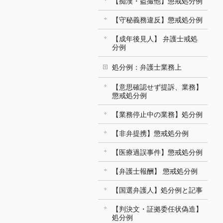
【痴漢・盗撮他】懲戒処分例
【守秘義務違反】懲戒処分例
【成年後見人】 弁護士戒処
分例
処分例：弁護士業務上
【意思確認せず提訴、業務】
懲戒処分例
【業務停止中の業務】処分例
【非弁提携】懲戒処分例
【医療過誤事件】懲戒処分例
【弁護士報酬】 懲戒処分例
【国選弁護人】処分例と記事
【判決文・証拠委任状偽造】
処分例