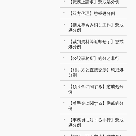
【職務上請求】懲戒処分例
【双方代理】懲戒処分例
【接見等もみ消し工作】懲戒
処分例
【裁判資料等返却せず】懲戒
処分例
【公設事務所】処分と非行
【相手方と直接交渉】懲戒処
分例
【預り金に関する】懲戒処分
例
【着手金に関する】懲戒処分
例
【事務員に対する非行】懲戒
処分例