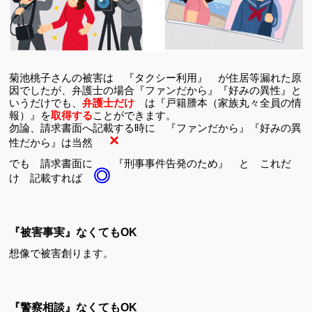
菊池桃子さんの被害は 『タクシー利用』 が住居等漏れた原
因でしたが、弁護士の場合『ファンだから』『好みの異性』と
いうだけでも、
弁護士だけ
は『戸籍謄本（家族丸々全員の情
報）』を
取得する
ことができます。
勿論、請求書面へ記載する時に 『ファンだから』『好みの異
×
性だから』は当然
でも 請求書面に 『刑事事件告発のため』 と これだ
◎
け 記載すれば
『被害事実』なくてもOK
想像で被害創ります。
『警察相談』なくてもOK