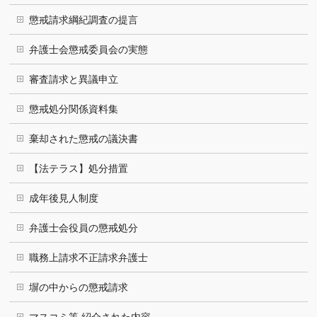
懲戒請求綱紀調査の提言
弁護士会懲戒委員会の実態
審査請求と異議申立
懲戒処分関係資料集
棄却された懲戒の議決書
【法テラス】処分措置
成年後見人制度
弁護士会役員の懲戒処分
職務上請求不正請求弁護士
塀の中からの懲戒請求
マスコミ等 紹介された内容