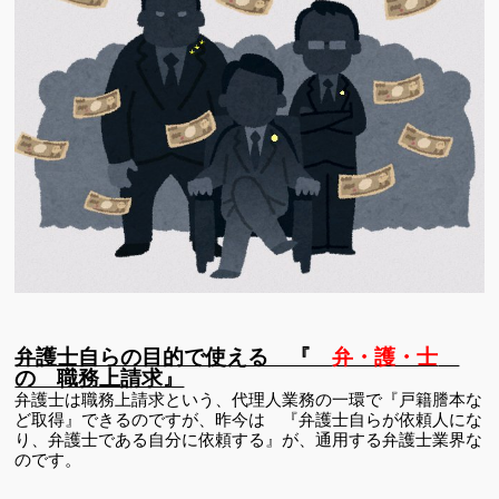
弁護士自らの目的で使える 『
弁・護・士
の 職務上請求』
弁護士は職務上請求という、代理人業務の一環で『戸籍謄本な
ど取得』できるのですが、昨今は 『弁護士自らが依頼人にな
り、弁護士である自分に依頼する』が、通用する弁護士業界な
のです。