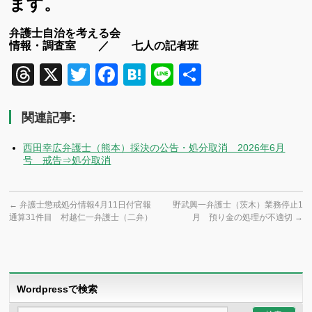
ます。
弁護士自治を考える会
情報・調査室 ／ 七人の記者班
Threads
X
Twitter
Facebook
Hatena
Line
共
有
関連記事:
西田幸広弁護士（熊本）採決の公告・処分取消 2026年6月
号 戒告⇒処分取消
←
弁護士懲戒処分情報4月11日付官報
野武興一弁護士（茨木）業務停止1
通算31件目 村越仁一弁護士（二弁）
月 預り金の処理が不適切
→
Wordpressで検索