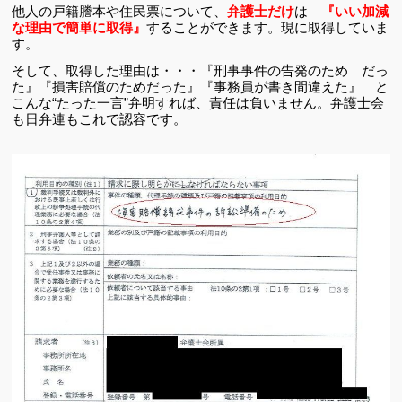
他人の戸籍謄本や住民票について、
弁護士だけ
は
『いい加減
な理由で簡単に取得』
することができます。現に取得していま
す。
そして、取得した理由は・・・『刑事事件の告発のため だっ
た』『損害賠償のためだった』『事務員が書き間違えた』 と
こんな“たった一言”弁明すれば、責任は負いません。弁護士会
も日弁連もこれで認容です。