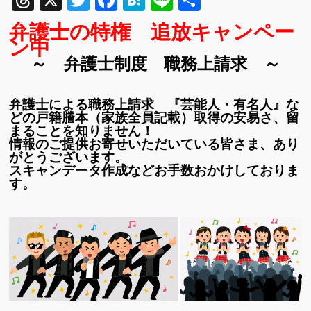
Threads
X
Twitter
Facebook
Hatena
Line
共
有
弁護士の特権 追放キャンペー
ン中
～ 弁護士制度 職務上請求 ～
弁護士による職務上請求 『芸能人・有名人』な
どの戸籍謄本（家族全員記載）取得の安易さ、留
まることを知りません！
情報のご提供お寄せいただいている皆さま、あり
がとうございます。
スキャンデータ作成などお手数おかけしておりま
す。