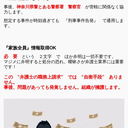
事後、
神奈川県警とある警察署 警察官
が管轄に関係なく協
力します。
想定する事件が時効過ぎても 『刑事事件告発』 で通用しま
す。
『家族全員』情報取得OK
必 要
という ２文字 で ほか弁明は一切不要です。
マジメに弁明すると処分の恐れ。曖昧さが弁護士業界には重要
です！
この “弁護士の職務上請求” では “自衛手段” ありま
せん。
事後、問題があっても発覚しません。組織が擁護します。