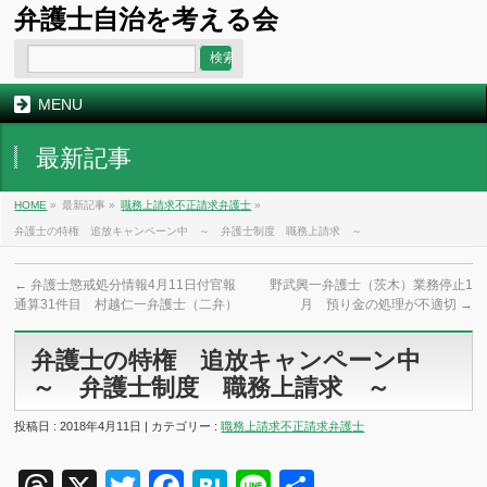
弁護士自治を考える会
MENU
最新記事
HOME
»
最新記事 »
職務上請求不正請求弁護士
»
弁護士の特権 追放キャンペーン中 ～ 弁護士制度 職務上請求 ～
←
弁護士懲戒処分情報4月11日付官報
野武興一弁護士（茨木）業務停止1
通算31件目 村越仁一弁護士（二弁）
月 預り金の処理が不適切
→
弁護士の特権 追放キャンペーン中
～ 弁護士制度 職務上請求 ～
投稿日 : 2018年4月11日 | カテゴリー :
職務上請求不正請求弁護士