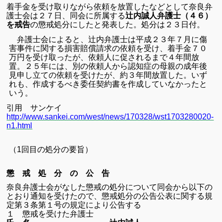
着手金を受け取りながら依頼を放置したなどとして奈良弁
護士会は２７日、同会に所属する
辻内誠人弁護士（４６）
を戒告
の懲戒処分にしたと発表した。処分は２３日付。
弁護士会によると、辻内弁護士は平成２３年７月に傷
害事件に関する損害賠償請求の依頼を受け、着手金７０
万円を受け取ったが、依頼人に促されるまで４年間放
置。２５年には、別の依頼人から認知症の母親の成年後
見申し立ての依頼を受けたが、約３年間放置した。いず
れも、作成するべき委任契約書を作成していなかったと
いう。
引用 サンケイ
http://www.sankei.com/west/news/170328/wst1703280020-
n1.html
（1回目の処分の要旨）
懲 戒 処 分 の 公 告
奈良弁護士会がなした懲戒の処分について同会から以下の
とおり通知を受けたので、懲戒処分の公告公表に関する規
定第３条第１号の規定により公告する
１ 懲戒を受けた弁護士