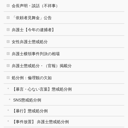
会長声明・談話（不祥事）
「依頼者見舞金」公告
弁護士【今年の逮捕者】
女性弁護士懲戒処分
弁護士横領事件判決の相場
弁護士懲戒処分・（官報）掲載分
処分例：倫理観の欠如
【暴言・心ない言葉】懲戒処分例
SNS懲戒処分例
【暴行】懲戒処分例
【事件放置】 弁護士懲戒処分例