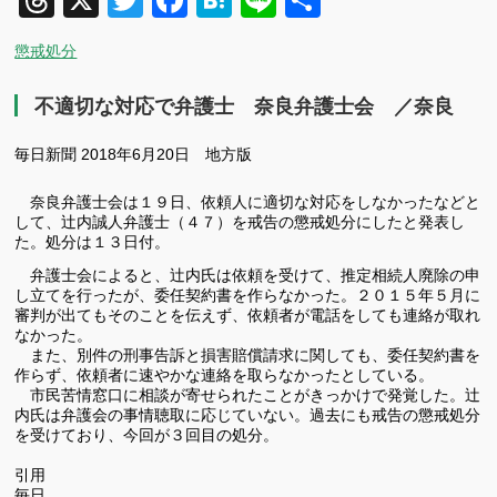
Threads
X
Twitter
Facebook
Hatena
Line
共
有
懲戒処分
不適切な対応で弁護士 奈良弁護士会 ／奈良
毎日新聞 2018年6月20日 地方版
奈良弁護士会は１９日、依頼人に適切な対応をしなかったなどと
して、辻内誠人弁護士（４７）を戒告の懲戒処分にしたと発表し
た。処分は１３日付。
弁護士会によると、辻内氏は依頼を受けて、推定相続人廃除の申
し立てを行ったが、委任契約書を作らなかった。２０１５年５月に
審判が出てもそのことを伝えず、依頼者が電話をしても連絡が取れ
なかった。
また、別件の刑事告訴と損害賠償請求に関しても、委任契約書を
作らず、依頼者に速やかな連絡を取らなかったとしている。
市民苦情窓口に相談が寄せられたことがきっかけで発覚した。辻
内氏は弁護会の事情聴取に応じていない。過去にも戒告の懲戒処分
を受けており、今回が３回目の処分。
引用
毎日