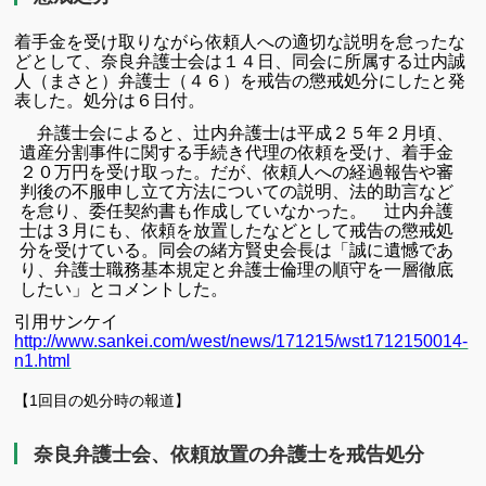
着手金を受け取りながら依頼人への適切な説明を怠ったな
どとして、奈良弁護士会は１４日、同会に所属する辻内誠
人（まさと）弁護士（４６）を戒告の懲戒処分にしたと発
表した。処分は６日付。
弁護士会によると、辻内弁護士は平成２５年２月頃、
遺産分割事件に関する手続き代理の依頼を受け、着手金
２０万円を受け取った。だが、依頼人への経過報告や審
判後の不服申し立て方法についての説明、法的助言など
を怠り、委任契約書も作成していなかった。 辻内弁護
士は３月にも、依頼を放置したなどとして戒告の懲戒処
分を受けている。同会の緒方賢史会長は「誠に遺憾であ
り、弁護士職務基本規定と弁護士倫理の順守を一層徹底
したい」とコメントした。
引用サンケイ
http://www.sankei.com/west/news/171215/wst1712150014-
n1.html
【1回目の処分時の報道】
奈良弁護士会、依頼放置の弁護士を戒告処分