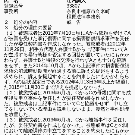
氏 名 辻内誠人
登録番号
33807
事務所 奈良市橿原市久米町
橿原法律事務所
２ 処分の内容 戒 告
３ 処分の理由の要旨
（１）被懲戒者は
2011
年
7
月
10
日頃に
A
から依頼を受けて
A
が被害を受けた暴行傷害に関する損害賠償請求事件を受任
したが委任契約書を作成しなかった。被懲戒者は
2012
年
11
月
29
日、相手方代理人弁護士
B
から上記事件について
A
が主張する暴行態様を否定する回答が届いていたにもかか
わらず、弁護士
B
と特段の交渉を行わず
A
とも十分な協議
をせず、また
2014
年
10
月頃、
A
から上記事件の損害賠償請
求権の消滅時効期間が経過する前に訴えの提起をするよう
求められ、訴えを提起することを約束したにもかかわらら
ず、
A
の症状固定日である
2012
年
4
月
13
日
3
年以上が経過し
た
2015
年
11
月
30
日まで訴えを提起しなかった。
（２）被懲戒者は
2013
年
6
月頃、
C
から
C
の母親に関する成
年後見申立事件を受任したが委任契約書を作成しなかっ
た。被懲戒者は上記事件について
C
と協議をせず、申し立
てをしないでいる理由も説明しないまま、漫然と事件処理
を放置した。
（３）被懲戒者は
2013
年
6
月頃、
C
から離婚事件を受任し
たが、委任契約書を作成しなかった。被懲戒者は
C
との間
において離婚調停の申立てをすることを約束したにもかか