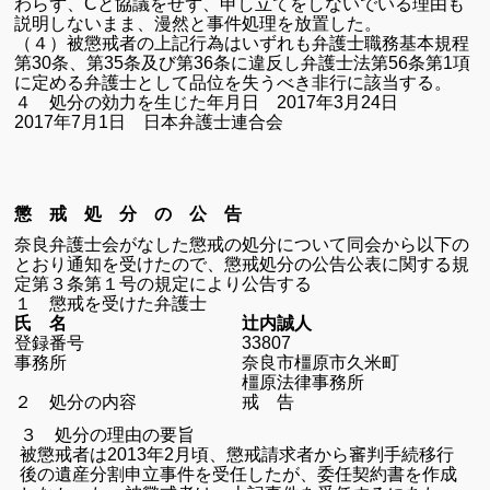
わらず、
C
と協議をせず、申し立てをしないでいる理由も
説明しないまま、漫然と事件処理を放置した。
（４）被懲戒者の上記行為はいずれも弁護士職務基本規程
第
30
条、第
35
条及び第
36
条に違反し弁護士法第
56
条第
1
項
に定める弁護士として品位を失うべき非行に該当する。
４ 処分の効力を生じた年月日
2017
年
3
月
24
日
2017
年
7
月
1
日 日本弁護士連合会
懲 戒 処 分 の 公 告
奈良弁護士会がなした懲戒の処分について同会から以下の
とおり通知を受けたので、懲戒処分の公告公表に関する規
定第３条第１号の規定により公告する
１ 懲戒を受けた弁護士
氏 名 辻内誠人
登録番号
33807
事務所 奈良市橿原市久米町
橿原法律事務所
２ 処分の内容 戒 告
３ 処分の理由の要旨
被懲戒者は2013年2月頃、懲戒請求者から審判手続移行
後の遺産分割申立事件を受任したが、委任契約書を作成