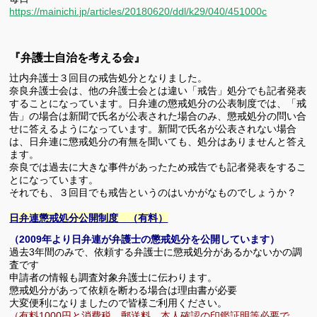
https://mainichi.jp/articles/20180620/ddl/k29/040/451000c
『弁護士自治を考える会』
辻内弁護士３回目の戒告処分となりました。
奈良弁護士会は、他の弁護士会とは違い「戒告」処分でも記者発表
することになっています。日弁連の懲戒処分の公表制度では、「戒
告」の場合は新聞で氏名が公表された場合のみ、懲戒処分の問い合
せに答えるようになっています。新聞で氏名が公表されない場合
は、日弁連に懲戒処分の有無を聞いても、処分はありませんと答え
ます。
奈良では過去に大きな事件があったため戒告でも記者発表をするこ
とになっています。
それでも、３回目でも戒告というのはいかがなものでしょうか？
日弁連懲戒処分公開制度 （有料）
（2009年より日弁連が弁護士の懲戒処分を公開しています）
過去3年間のみで、依頼する弁護士に懲戒処分があるかないかの調
査です
申請者の情報も調査対象弁護士に伝わります。
懲戒処分があって依頼を断わる場合は理由書が必要
大変便利になりましたので皆様ご利用ください。
（有料1000円と消費税、郵送料 本人確認の印鑑証明等必要で