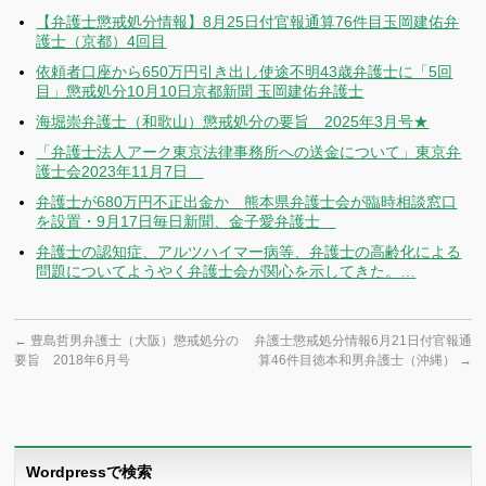
【弁護士懲戒処分情報】8月25日付官報通算76件目玉岡建佑弁
護士（京都）4回目
依頼者口座から650万円引き出し使途不明43歳弁護士に「5回
目」懲戒処分10月10日京都新聞 玉岡建佑弁護士
海堀崇弁護士（和歌山）懲戒処分の要旨 2025年3月号★
「弁護士法人アーク東京法律事務所への送金について」東京弁
護士会2023年11月7日
弁護士が680万円不正出金か 熊本県弁護士会が臨時相談窓口
を設置・9月17日毎日新聞、金子愛弁護士
弁護士の認知症、アルツハイマー病等、弁護士の高齢化による
問題についてようやく弁護士会が関心を示してきた。…
←
豊島哲男弁護士（大阪）懲戒処分の
弁護士懲戒処分情報6月21日付官報通
要旨 2018年6月号
算46件目徳本和男弁護士（沖縄）
→
Wordpressで検索