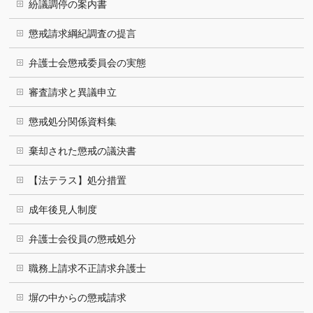
紛議調停の案内書
懲戒請求綱紀調査の提言
弁護士会懲戒委員会の実態
審査請求と異議申立
懲戒処分関係資料集
棄却された懲戒の議決書
【法テラス】処分措置
成年後見人制度
弁護士会役員の懲戒処分
職務上請求不正請求弁護士
塀の中からの懲戒請求