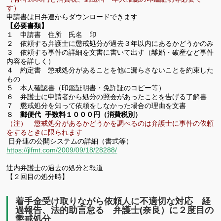
す）
申請書は日弁連からダウンロードできます
【必要書類】
１ 申請書 住所 氏名 印
２ 依頼する弁護士に懲戒処分が過去３年以内にあるかどうかのみ
３ 依頼する事件の詳細を文書に書いて出す（離婚・破産など事件
内容を詳しく）
４ 約定書 懲戒処分があることを他に漏らさないことを約束した
もの
５ 本人確認書（印鑑証明書・免許証のコピー等）
６ 弁護士に申請者から処分の照会があったことを告げる了解書
７ 懲戒処分を知って依頼をしなかった場合の理由を文書
８
郵便代 手数料１０００円（消費税別）
（注） 懲戒処分があるかどうかを調べるのは弁護士に事件の依頼
をするときに限られます
日弁連の公開システムの詳細（書式等）
https://jlfmt.com/2009/09/18/28288/
辻内弁護士の過去の処分と報道
【２回目の処分時】
着手金受け取りながら依頼人に不適切な対応 経
過報告、法的助言怠る 弁護士(奈良）に２度目の
懲戒処分