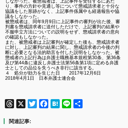
しなかった。被懲戒者は、上記事件を受任するにあた
り、事件の方針や見通し等について懲戒請求者と十分な
協議をした形跡がなく、上記事件係属中も経過報告や協
議をしなかった。
被懲戒者は、同年9月9日に上記事件の審判が出た後、審
判書を懲戒請求者に送付しただけで、上記審判の結果や
不服申立方法についての説明をせず、懲戒請求者の意向
の確認もしなかった。
また、被懲戒者は上記審判が確定した後も、懲戒請求者
に対し、上記審判の結果に関し、懲戒請求者の今後の判
断に必要となる法的助言を付した説明をしなかった。被
懲戒者の上記行為は弁護士職務基本規程第30条、第36条
及び第44条に違反し弁護士法第56条第1項に定める弁護
士としての品位を失うべき非行に該当する。
４ 処分が効力を生じた日 2017年12月6日
2018年4月1日 日本弁護士連合会
Threads
X
Twitter
Facebook
Hatena
Line
共
有
関連記事: