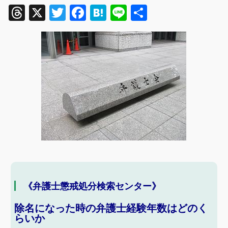
Threads
X
Twitter
Facebook
Hatena
Line
共
有
《弁護士懲戒処分検索センター》
除名になった時の弁護士経験年数はどのく
らいか