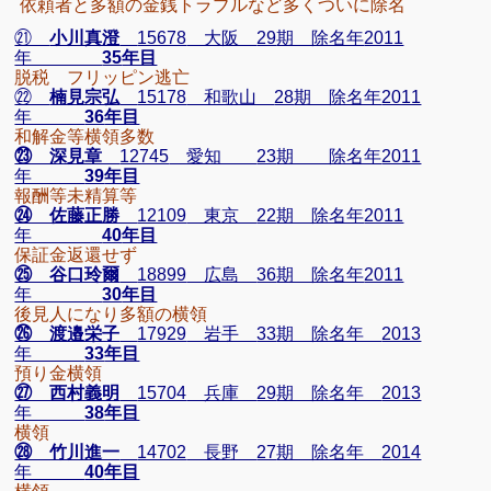
依頼者と多額の金銭トラブルなど多くついに除名
㉑
小川真澄
15678
大阪
29
期 除名年
2011
年
35
年目
脱税 フリッピン逃亡
㉒
楠見宗弘
15178
和歌山
28
期 除名年
2011
年
36
年目
和解金等横領多数
㉓ 深見章
12745
愛知
23
期 除名年
2011
年
39
年目
報酬等未精算等
㉔ 佐藤正勝
12109
東京
22
期 除名年
2011
年
40
年目
保証金返還せず
㉕ 谷口玲爾
18899
広島
36
期 除名年
2011
年
30
年目
後見人になり多額の横領
㉖ 渡邉栄子
17929
岩手
33
期 除名年
2013
年
33
年目
預り金横領
㉗ 西村義明
15704
兵庫
29
期 除名年
2013
年
38
年目
横領
㉘ 竹川進一
14702
長野
27
期 除名年
2014
年
40
年目