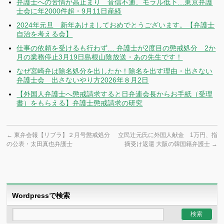
弁護士への苦情が高止まり 音信不通、モラル低下…東京弁護
士会に年2000件超・9月11日産経
2024年元旦 新年あけましておめでとうございます。【弁護士
自治を考える会】
仕事の依頼を受けるも行わず… 弁護士が2度目の懲戒処分 2か
月の業務停止3月19日島根山陰放送・あの先生です！
なぜ宮崎弁は除名処分を出したか！除名を出す理由・出さない
弁護士会 出さないやり方2026年８月2日
【外国人弁護士へ懲戒請求すると日弁連会長からお手紙（受理
書）をもらえる】弁護士懲戒請求の研究
←
東弁会報【リブラ】２月号懲戒処分
立民辻元氏に外国人献金 1万円、指
の公表・太田真也弁護士
摘受け返還 大阪の韓国籍弁護士
→
Wordpressで検索