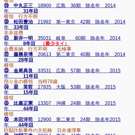
横領
㉙ 中丸正三
18900
広島
36
期 除名年
2014
年
31
年目
横領 行方不明
㉚ 松田豊治
21992
第一東京
42
期 除名年
2014
年
33
年目
非弁提携
㉛ 新井一明
35031
岐阜
60
期 除名年
2014
年
8
年目
（最少タイ）
会費未納 行方不明 元検事
㉜ 藤勝辰博
20613
第二東京
40
期 除名年
2014
年
28
年目
横領
㉝ 金尾典良
33531
広島
57
期 除名年
2015
年
11
年目
預り金の横領 当時
78
歳
㉞ 梁 英哲
27935
大阪
53
期 除名年
2015
年
15
年目
横領
㉟ 比嘉正憲
13307
沖縄
24
期 除名年
2015
年
44
年目
横領
㊱ 本田洋司
12900
第二東京
24
期 除名年
2015
年
44
年目
巨額詐欺事件の主犯格 日弁連理事