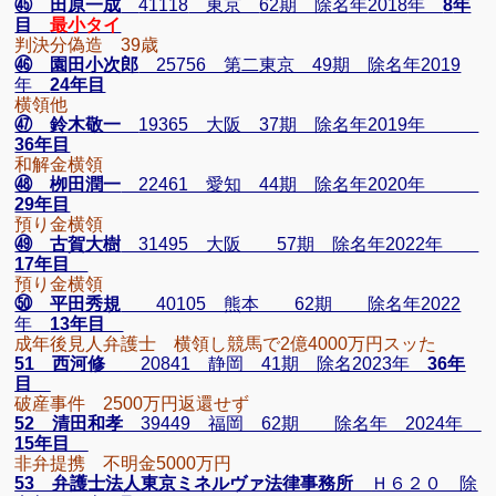
㊺ 田原一成
41118
東京
62
期 除名年
2018
年
8
年
目
最小タイ
判決分偽造 39歳
㊻ 園田小次郎
25756 第二東京 49期 除名年2019
年
24年目
横領他
㊼ 鈴木敬一
19365 大阪 37期 除名年2019年
36年目
和解金横領
㊽ 栁田潤一
22461 愛知 44期 除名年2020年
29年目
預り金横領
㊾ 古賀大樹
31495 大阪 57期 除名年2022年
17年目
預り金横領
㊿ 平田秀規
40105 熊本 62期 除名年2022
年
13年目
成年後見人弁護士 横領し競馬で2億4000万円スッた
51 西河修
20841 静岡 41期 除名2023年
36年
目
破産事件 2500万円返還せず
52 清田和孝
39449 福岡 62期 除名年 2024年
15年目
非弁提携 不明金5000万円
53 弁護士法人東京ミネルヴァ法律事務所
Ｈ６２０ 除