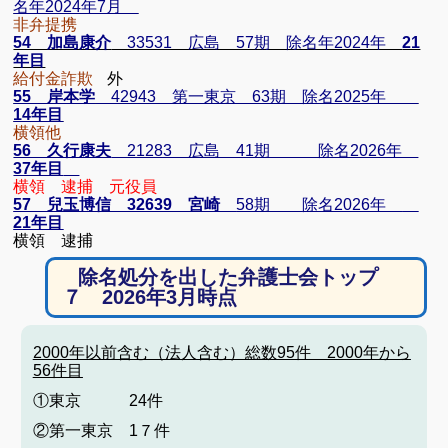
名年2024年7月
非弁提携
54 加島康介
33531 広島 57期 除名年2024年
21
年目
給付金詐欺
外
55 岸本学
42943 第一東京 63期 除名2025年
14年目
横領他
56 久行康夫
21283 広島 41期 除名2026年
37年目
横領 逮捕 元役員
57 兒玉博信 32639 宮崎
58期
除名2026年
21年目
横領 逮捕
除名処分を出した弁護士会トップ
７ 2026年3月時点
2000年以前含む（法人含む）総数95件 2000年から
56件目
①東京 24件
②第一東京 1７件