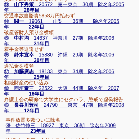
⑬
山下秀策
20572
第一東京
30
期 除名年
2005
年
28
年目
交通事故自賠責
5858
万円払わず
⑭
関一
19061
山梨
36
期 除名年
2005
年
22
年目
破産管財人預り金横領
⑮
中村均
14637
神奈川
27
期 除名年
2006
年
31
年目
着手金等返還せず
⑯
鈴木宣幸
15880
沖縄
29
期 除名年
2006
年
30
年目
過払金を横領
⑰
加藤廣志
18133
東京
34
期 除名年
2006
年
25
年目
相続財産の使い込み
⑱
西垣泰三
22522
大阪
44
期 除名年
2007
年
16
年目
弁護士会の研修で大学生にセクハラ、懲戒で虚偽報告
⑲
長谷川豊司
24790
東京
47
期 除名年
2008
年
12
年目
事件放置多数ついに除名
⑳ 佐竹修三
18927
東京
36
期 除名年
2009
年
23
年目