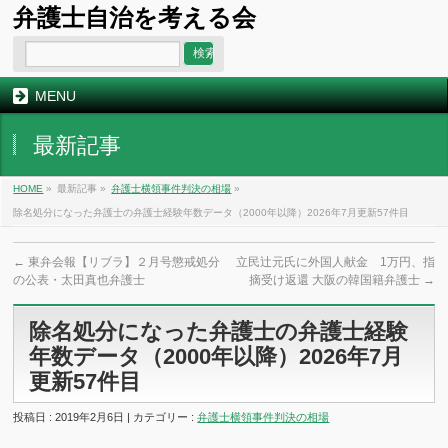
弁護士自治を考える会
MENU
最新記事
HOME
»
最新記事 »
弁護士横領事件判決の相場
»
除名処分になった弁護士の弁護士経験年数データ（2000年以降）2026年7月更新57件目
←
東弁会報【リブラ】２月号懲戒処分
立民辻元氏に外国人献金 1万円、指
の公表・太田真也弁護士
摘受け返還 大阪の韓国籍弁護士
→
除名処分になった弁護士の弁護士経験
年数データ（2000年以降）2026年7月
更新57件目
投稿日 : 2019年2月6日 | カテゴリー :
弁護士横領事件判決の相場