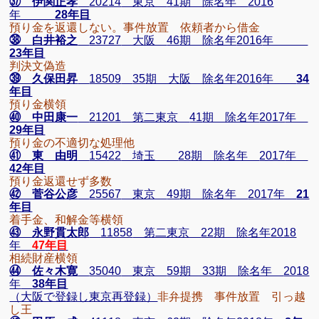
㊲ 伊関正孝
20214
東京
41
期 除名年
2016
年
28
年目
預り金を返還しない。事件放置 依頼者から借金
㊳ 白井裕之
23727
大阪
46
期 除名年
2016
年
23
年目
判決文偽造
㊴ 久保田昇
18509
35
期 大阪 除名年
2016
年
34
年目
預り金横領
㊵ 中田康一
21201
第二東京
41
期 除名年
2017
年
29
年目
預り金の不適切な処理他
㊶ 東 由明
15422
埼玉
28
期 除名年
2017
年
42
年目
預り金返還せず多数
㊷ 菅谷公彦
25567
東京
49
期 除名年
2017
年
21
年目
着手金、和解金等横領
㊸ 永野貫太郎
11858
第二東京
22
期 除名年
2018
年
47
年目
相続財産横領
㊹ 佐々木寛
35040
東京
59
期 33期 除名年
2018
年
38
年目
（大阪で登録し東京再登録）
非弁提携 事件放置 引っ越
し王