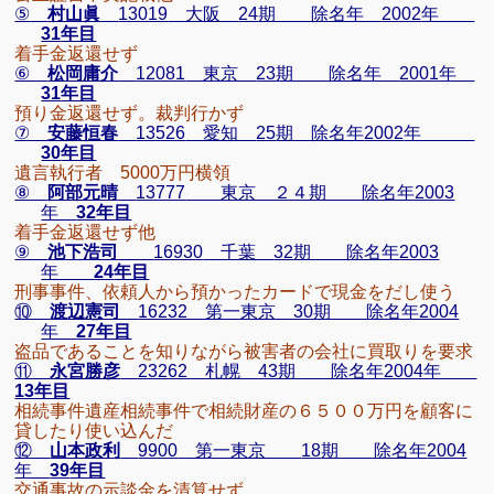
⑤
村山眞
13019
大阪
24
期 除名年
2002
年
31
年目
着手金返還せず
⑥
松岡庸介
12081
東京
23
期 除名年
2001
年
31
年目
預り金返還せず。裁判行かず
⑦
安藤恒春
13526
愛知
25
期 除名年
2002
年
30
年目
遺言執行者
5000
万円横領
⑧
阿部元晴
13777
東京 ２４期 除名年2003
年
32
年目
着手金返還せず他
⑨
池下浩司
16930
千葉
32
期 除名年
2003
年
24
年目
刑事事件、依頼人から預かったカードで現金をだし使う
⑩
渡辺憲司
16232 第一東京 30期 除名年2004
年
27年目
盗品であることを知りながら被害者の会社に買取りを要求
⑪
永宮勝彦
23262 札幌 43期 除名年2004年
13年目
相続事件遺産相続事件で相続財産の６５００万円を顧客に
貸したり使い込んだ
⑫
山本政利
9900
第一東京
18
期 除名年
2004
年
39
年目
交通事故の示談金を清算せず