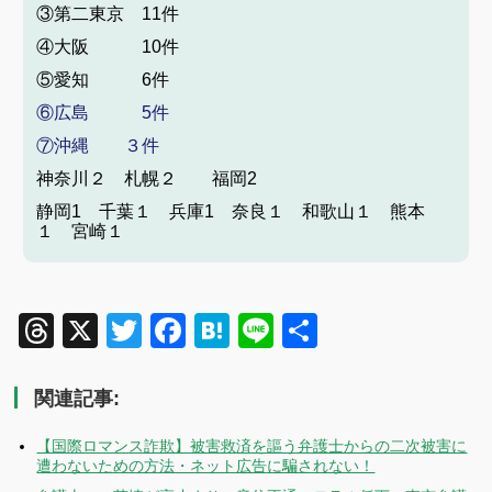
③第二東京 11件
④大阪 10件
⑤愛知 6件
⑥広島 5件
⑦沖縄 ３件
神奈川２ 札幌２ 福岡2
静岡1 千葉１ 兵庫1 奈良１ 和歌山１ 熊本
１ 宮崎１
Threads
X
Twitter
Facebook
Hatena
Line
共
有
関連記事:
【国際ロマンス詐欺】被害救済を謳う弁護士からの二次被害に
遭わないための方法・ネット広告に騙されない！