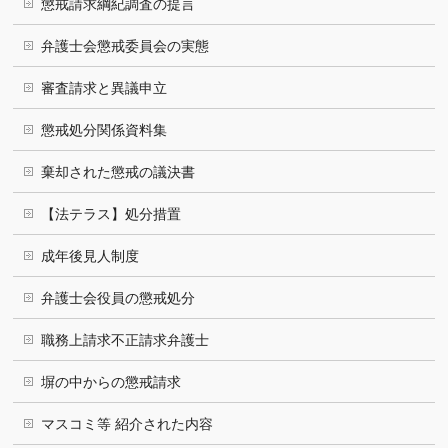
懲戒請求綱紀調査の提言
弁護士会懲戒委員会の実態
審査請求と異議申立
懲戒処分関係資料集
棄却された懲戒の議決書
【法テラス】処分措置
成年後見人制度
弁護士会役員の懲戒処分
職務上請求不正請求弁護士
塀の中からの懲戒請求
マスコミ等 紹介された内容