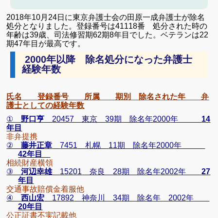
2018
年
10
月
24
日に東京弁護士会の田原一成弁護士が除名
処分となりました。
登録番号は
41118
番 処分された時の
年齢は
39
歳、司法修習期
62
期
8
年目でした。ベテランは22
期47年目が最高です。
2000
年以降 除名処分になった弁護士
経験年数
氏名 登録番号 所属 期別 除名された年 弁
護士としての経験年数
①
野口亨
20457
東京
39
期 除名年
2000
年
14
年目
非弁提携
②
藤井正章
7451
札幌
11
期 除名年
2000
年
42
年目
相続財産横領
③
河辺幸雄
15201
奈良
28
期 除名年
2002
年
27
年目
交通事故賠償金着服他
④
西山宏
17892
神奈川
34
期 除名年
2002
年
20
年目
公正証書不実記載他