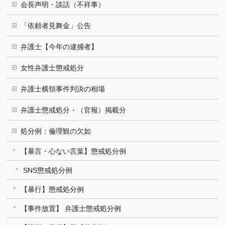
会長声明・談話（不祥事）
「依頼者見舞金」公告
弁護士【今年の逮捕者】
女性弁護士懲戒処分
弁護士横領事件判決の相場
弁護士懲戒処分・（官報）掲載分
処分例：倫理観の欠如
【暴言・心ない言葉】懲戒処分例
SNS懲戒処分例
【暴行】懲戒処分例
【事件放置】 弁護士懲戒処分例