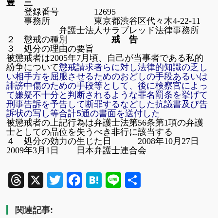
豊 三
登録番号 12695
事務所 東京都渋谷区代々木4-22-11
弁護士法人サラブレッド法律事務所
２ 懲戒の種別
戒 告
３ 処分の理由の要旨
被懲戒者は2005年7月頃、自己が当事者である私的
紛争について
懲戒請求者らに対し法律的知識の乏し
い相手方を屈服させるためのおどしの手段あるいは
誹謗中傷のための手段等として、後に検察官によっ
て嫌疑不十分と判断されるような罪名罰条を挙げて
刑事告訴を予告して断罪するなどした抗議書及び告
訴状の写し等合計5通の書面を送付した
被懲戒者の上記行為は弁護士法第56条第1項の弁護
士としての品位を失うべき非行に該当する
４ 処分の効力の生じた日 2008年10月27日
2009年3月1日 日本弁護士連合会
Threads
X
Twitter
Facebook
Hatena
Line
共
有
関連記事: