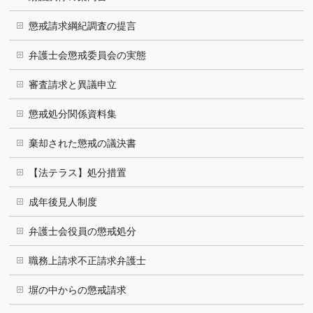
懲戒請求綱紀調査の提言
弁護士会懲戒委員会の実態
審査請求と異議申立
懲戒処分関係資料集
棄却された懲戒の議決書
【法テラス】処分措置
成年後見人制度
弁護士会役員の懲戒処分
職務上請求不正請求弁護士
塀の中からの懲戒請求