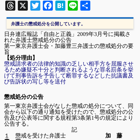
Threads
X
Twitter
Facebook
Hatena
Line
共
有
弁護士の懲戒処分を公開しています。
日弁連広報誌「自由と正義」2009年3月号に掲載さ
れた弁護士懲戒処分の公告
第一東京弁護士会・加藤豊三弁護士の懲戒処分の要
旨
【処分理由】
懲戒請求者の
法律的知識の乏しい相手方を屈服させ
るため
嫌疑不十分と判断されるような罪名
罰条を挙
げて刑事告訴を予告して断罪するなどした抗議書及
び告訴状の写し等を送付
懲戒処分の公告
第一東京弁護士会がなした懲戒の処分について、同
会から以下の通り通知を受けたので、懲戒処分の公
告及び公表等に関する規程第3条第1号の規定により
公告する。
記
１ 懲戒を受けた弁護士
加 藤