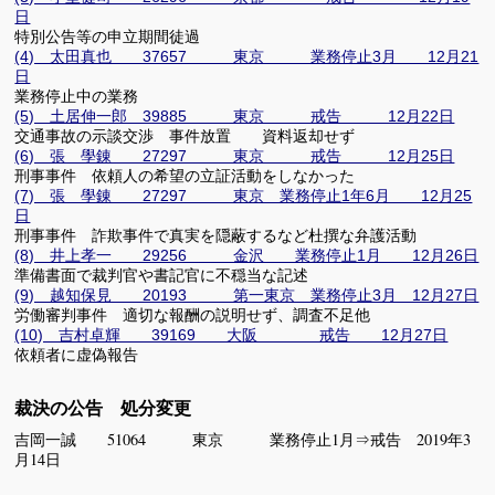
日
特別公告等の申立期間徒過
(4) 太田真也 37657 東京 業務停止3月 12月21
日
業務停止中の業務
(5) 土居伸一郎 39885 東京 戒告 12月22日
交通事故の示談交渉 事件放置 資料返却せず
(6) 張 學錬 27297 東京 戒告 12月25日
刑事事件 依頼人の希望の立証活動をしなかった
(7) 張 學錬 27297 東京 業務停止1年6月 12月25
日
刑事事件 詐欺事件で真実を隠蔽するなど杜撰な弁護活動
(8) 井上孝一 29256 金沢 業務停止1月 12月26日
準備書面で裁判官や書記官に不穏当な記述
(9) 越知保見 20193 第一東京 業務停止3月 12月27日
労働審判事件 適切な報酬の説明せず、調査不足他
(10) 吉村卓輝 39169 大阪 戒告 12月27日
依頼者に虚偽報告
裁決の公告 処分変更
吉岡一誠 51064 東京 業務停止1月⇒戒告 2019年3
月14日