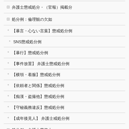
弁護士懲戒処分・（官報）掲載分
処分例：倫理観の欠如
【暴言・心ない言葉】懲戒処分例
SNS懲戒処分例
【暴行】懲戒処分例
【事件放置】 弁護士懲戒処分例
【横領・着服】懲戒処分例
【依頼者と関係】懲戒処分例
【痴漢・盗撮他】懲戒処分例
【守秘義務違反】懲戒処分例
【成年後見人】 弁護士戒処分例