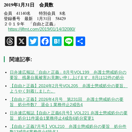
2019年1月31日 会員数
会員 41140名 特別会員 8名
登録番号 最新 1月31日 58429
２０１９年 「自由と正義」
https://jlfmt.com/2019/01/14/32080/
Threads
X
Twitter
Facebook
Hatena
Line
共
有
関連記事:
日弁連広報誌「自由と正義」8月号VOL199 弁護士懲戒処分の
要旨、残暑台風被害お見舞い申し上げます。8月は12件の処分
【自由と正義】2024年2月号VOL205 弁護士懲戒処分の要旨、
ようやく到着しました。
【自由と正義】2026年4月号 第231回 弁護士懲戒処分の要
旨 処分件数7 退会１業務停止2戒告4
日弁連広報誌【自由と正義6月号】VOL221 弁護士懲戒処分の要
旨 処分11件退会1業務停止4戒告6処分変更1
【自由と正義7月号】VOL210 弁護士懲戒処分の要旨 処分件
数13戒告6業務停止6除名1