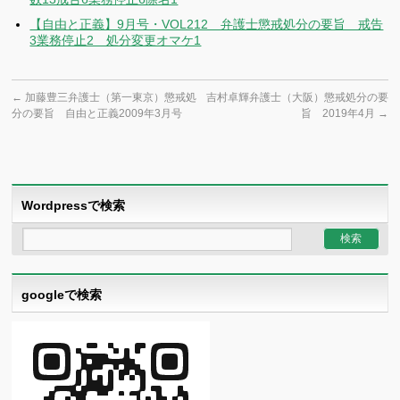
【自由と正義】9月号・VOL212 弁護士懲戒処分の要旨 戒告
3業務停止2 処分変更オマケ1
←
加藤豊三弁護士（第一東京）懲戒処
吉村卓輝弁護士（大阪）懲戒処分の要
分の要旨 自由と正義2009年3月号
旨 2019年4月
→
Wordpressで検索
googleで検索