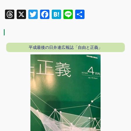
Threads
X
Twitter
Facebook
Hatena
Line
共
有
平成最後の日弁連広報誌「自由と正義」