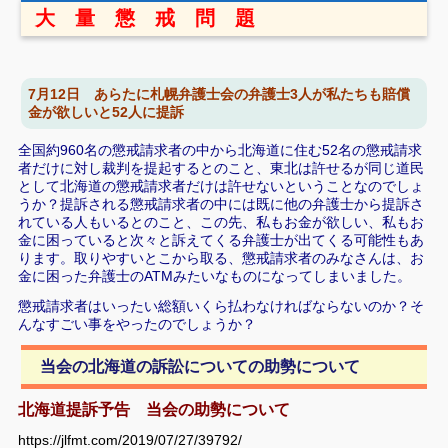
大 量 懲 戒 問 題
7月12日 あらたに札幌弁護士会の弁護士3人が私たちも賠償
金が欲しいと52人に提訴
全国約960名の懲戒請求者の中から北海道に住む52名の懲戒請求
者だけに対し裁判を提起するとのこと、東北は許せるが同じ道民
として北海道の懲戒請求者だけは許せないということなのでしょ
うか？
提訴される懲戒請求者の中には既に他の弁護士から提訴さ
れている人もいるとのこと、この先、私もお金が欲しい、私もお
金に困っていると次々と訴えてくる弁護士が出てくる可能性もあ
ります。取りやすいとこから取る、懲戒請求者のみなさんは、お
金に困った弁護士のATMみたいなものになってしまいました。
懲戒請求者はいったい総額いくら払わなければならないのか？そ
んなすごい事をやったのでしょうか？
当会の北海道の訴訟についての助勢について
北海道提訴予告 当会の助勢について
https://jlfmt.com/2019/07/27/39792/