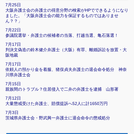
7月25日
大阪弁護士会の弁護士の得意分野の検索がHPでできるようになり
ました。「大阪弁護士会の能力を保証するものではありませ
ん？？」
7月22日
参議院選挙・弁護士の候補者の当落、打越当選、亀石落選！
7月17日
判決文偽造の鈴木健介弁護士（大阪）有罪、離婚訴訟を放置・大
阪地裁
7月17日
依頼人の預かり金を着服、猪俣貞夫弁護士の退会命令処分 神奈
川県弁護士会
7月15日
親族間のトラブル？住居侵入で二弁の弁護士を逮捕 山形署
7月12日
大量懲戒受けた弁護士、賠償提訴へ52人に計1650万円
7月3日
茨城県弁護士会・野武興一弁護士に退会命令の懲戒処分