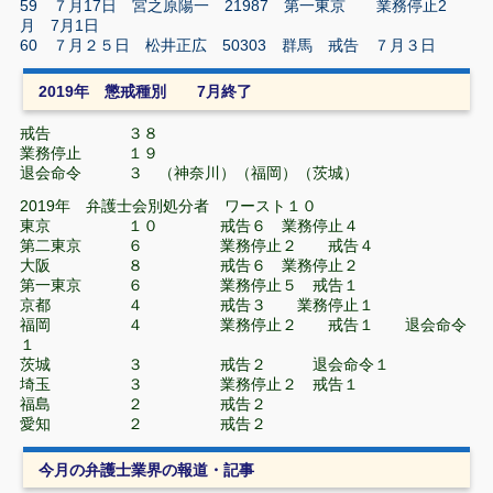
59 ７月17日 宮之原陽一 21987 第一東京 業務停止2
月 7月1日
60 ７月２５日 松井正広 50303 群馬 戒告 ７月３日
2019年 懲戒種別 7月終了
戒告 ３８
業務停止 １９
退会命令 ３ （神奈川）（福岡）（茨城）
2019年 弁護士会別処分者 ワースト１０
東京 １０ 戒告６ 業務停止４
第二東京 ６ 業務停止２ 戒告４
大阪 ８ 戒告６ 業務停止２
第一東京 ６ 業務停止５ 戒告１
京都 ４ 戒告３ 業務停止１
福岡 ４ 業務停止２ 戒告１ 退会命令
１
茨城 ３ 戒告２ 退会命令１
埼玉 ３ 業務停止２ 戒告１
福島 ２ 戒告２
愛知 ２ 戒告２
今月の弁護士業界の報道・記事