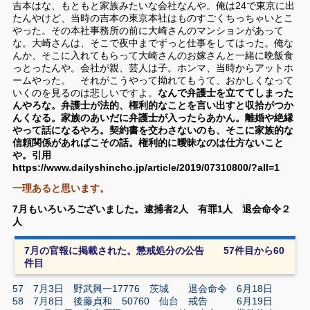
吉本はな、もともと家族みたいな会社なんや。俺は24で東京に出
たんやけど、当時の吉本の東京本社はものすごくちっちゃいとこ
やった。その本社事務所の前に大崎さんのマンションがあって
な。大崎さんは、そこで夜中までずっと仕事をしてはった。俺な
んか、そこに入れてもらって大崎さんのお嫁さんと一緒に晩飯食
っとったんや。会社が親、芸人は子。ホンマ、当時からアットホ
ームやった。 それがこうやって拗れてもうて、おかしくなって
いくのを見るのは悲しいですよ。
なんで弁護士を立ててしまった
んやろな。弁護士が法的、権利的なことを言い出すと収拾がつか
んくなる。家族のあいだに弁護士が入ったらあかん。離婚や絶縁
やって話になるやろ。契約書を交わさないのも、そこに家族的な
信頼関係があればこその話。権利的に曖昧なのは仕方ないこと
や。引用
https://www.dailyshincho.jp/article/2019/07310800/?all=1
一理あると思います。
7月もいろいろございました。逮捕者2人 有罪1人 退会命令２
人
7月の官報に掲載された。懲戒処分の公告 57件目から60
件目
57 7月3日 野武興一17776 茨城 退会命令 6月18日
58 7月8日 後藤貞和 50760 仙台 戒告 6月19日