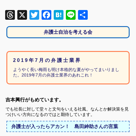
Threads
X
Twitter
Facebook
Hatena
Line
共
有
弁護士自治を考える会
2 0 1 9 年 7 月 の 弁 護 士 業 界
ようやく長い梅雨も明け本格的な夏がやってまいりまし
た。2019年7月の弁護士業界のあれこれ！
吉本興行がもめています。
でも社長に対して堂々と文句をいえる社風、なんとか解決策を見
つけいい方向になるのではと期待しています。
弁護士が入ったらアカン！ 島田紳助さんの言葉