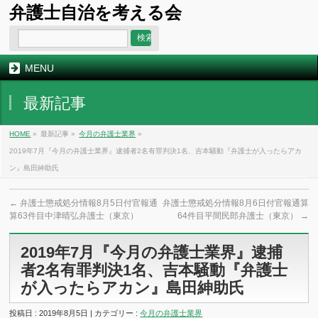
弁護士自治を考える会
MENU
最新記事
HOME
»
最新記事 »
今月の弁護士業界
»
2019年7月『今月の弁護士業界』逮捕者2名有罪判決1名、吉本騒動『弁護士が入ったらアカ
ン』島田紳助氏
←
弁護士懲戒処分情報8月5日付官報通
弁護士懲戒処分情報8月6日付官報通算
算63件目中津晴弘弁護士（東京）
64件目平間民郎弁護士（東京）
→
2019年7月『今月の弁護士業界』逮捕
者2名有罪判決1名、吉本騒動『弁護士
が入ったらアカン』島田紳助氏
投稿日 : 2019年8月5日 | カテゴリー :
今月の弁護士業界