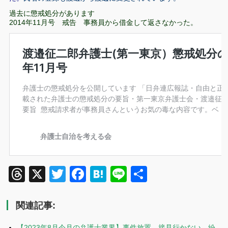
過去に懲戒処分があります
2014年11月号 戒告 事務員から借金して返さなかった。
Threads
X
Twitter
Facebook
Hatena
Line
共
有
関連記事:
【2023年8月今月の弁護士業界】事件放置、接見行かない、紛