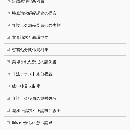
紛議調停の案内書
懲戒請求綱紀調査の提言
弁護士会懲戒委員会の実態
審査請求と異議申立
懲戒処分関係資料集
棄却された懲戒の議決書
【法テラス】処分措置
成年後見人制度
弁護士会役員の懲戒処分
職務上請求不正請求弁護士
塀の中からの懲戒請求