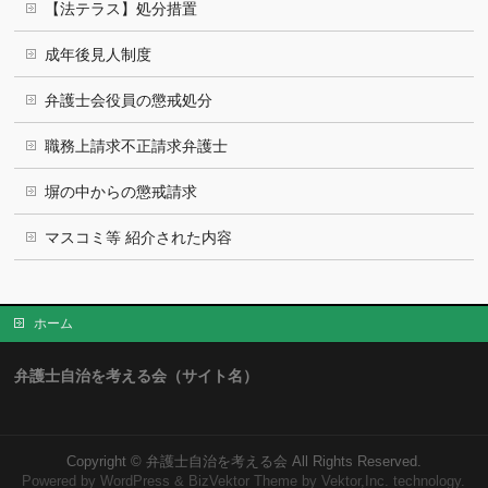
【法テラス】処分措置
成年後見人制度
弁護士会役員の懲戒処分
職務上請求不正請求弁護士
塀の中からの懲戒請求
マスコミ等 紹介された内容
ホーム
弁護士自治を考える会（サイト名）
Copyright ©
弁護士自治を考える会
All Rights Reserved.
Powered by
WordPress
&
BizVektor Theme
by Vektor,Inc. technology.