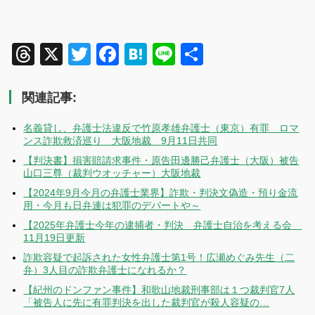
Threads
X
Twitter
Facebook
Hatena
Line
共
有
関連記事:
名義貸し、弁護士法違反で竹原孝雄弁護士（東京）有罪 ロマ
ンス詐欺救済巡り 大阪地裁 9月11日共同
【判決書】損害賠請求事件・原告田邊勝己弁護士（大阪）被告
山口三尊（裁判ウオッチャー）大阪地裁
【2024年9月今月の弁護士業界】詐欺・判決文偽造・預り金流
用・今月も日弁連は犯罪のデパートや～
【2025年弁護士今年の逮捕者・判決 弁護士自治を考える会
11月19日更新
詐欺容疑で起訴された女性弁護士第1号！広瀬めぐみ先生（二
弁）3人目の詐欺弁護士になれるか？
【紀州のドンファン事件】和歌山地裁刑事部は１つ裁判官7人
「被告人に先に有罪判決を出した裁判官が殺人容疑の…