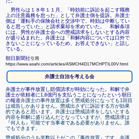
た。
男性らは１８年１１月、「時効前に訴訟を起こす職務
上の注意義務を怠った」として弁護士側を提訴。弁護士
側は「運転手の保険会社と交渉中で、時効は中断してい
ると思っていた」と請求棄却を求めていた。
和解条項
には、男性が弁護士会への懲戒請求をしないとする内容
が盛り込まれた。弁護士は「和解内容については口外で
きないことになっているため、お答えできない」と話し
ている。
朝日新聞社
引用
https://www.asahi.com/articles/ASMCH4D17MCHPTIL00V.html
弁護士自治を考える会
弁護士が事件放置し賠償請求が時効になった。和解で弁
護士が依頼者に1,6億円を支払うことになったという朝日
の報道
弁護士の事件放置は多く懲戒処分になっても1回目
は戒告しかありません。懲戒出さずに訴訟する方が効果
的であると思います。弁護士は懲戒請求をしないとする
内容を和解に盛り込んだとなっていますが、懲戒請求は
『何人も』可能です当事者である必要がありません。誰
でもできます。
懲戒処分のうち半数以上がこの『事件放置』です。弁護