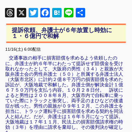
Threads
X
Twitter
Facebook
Hatena
Line
共
有
提訴依頼、弁護士が６年放置し時効に
１・６億円で和解
11/16(土) 6:00配信
交通事故の相手に損害賠償を求めるよう依頼したの
に、弁護士が約６年半にわたって提訴せず賠償金を受け
取れなかったとして、大阪府の男性（３４）と親族が大
阪弁護士会の男性弁護士（５０）と所属する弁護士法人
（大阪市北区）に計約２億８千万円の損害賠償を求めた
訴訟が、大阪地裁で和解した。弁護士側が解決金計１億
６７５０万円を支払う内容。１０月２８日付。
訴状に
よると男性は２００８年８月、大阪市内で自転車に乗っ
ていた際にトラックと衝突し、両手足のまひなどの後遺
症が残った。男性の親族が０９年１２月、この弁護士を
担当に、トラック運転手に損害賠償を求める契約を同法
人と結んだ。だが、弁護士は１６年５月になって提訴。
大阪地裁は１７年１１月、民法上の損害賠償請求権の時
効（３年）を理由に請求を棄却し、その後判決が確定し