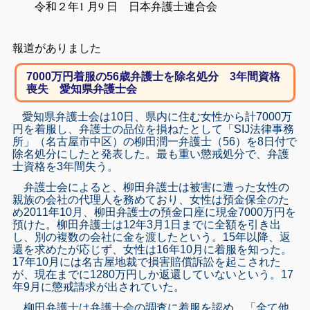
令和２年1 月9 日 日本弁護士連合会
報道がありました
7000万円着服の56歳弁護士を除名処分 3年間資格
喪失 愛知県弁護士会
愛知県弁護士会は10日、県内に住む女性から計7000万
円を着服し、弁護士の品位を損ねたとして「SIJ法律事務
所」（名古屋市中区）の柳田潤一弁護士（56）を8日付で
除名処分にしたと発表した。最も重い懲戒処分で、弁護
士資格を3年間失う。
弁護士会によると、柳田弁護士は被害に遭った女性の
親族の会社の代理人を務めており、女性は預金保全のた
め2011年10月、柳田弁護士の預金口座に現金7000万円を
預けた。柳田弁護士は12年3月1日までに全額を引き出
し、別の複数の会社に金を渡したという。15年以降、返
還を求めたが応じず、女性は16年10月に着服を知った。
17年10月には名古屋地裁で損害賠償訴訟を起こされた
が、現在までに1280万円しか返還していないという。17
年9月に懲戒請求が出されていた。
柳田弁護士は弁護士会の調査に着服を認め、「全て他