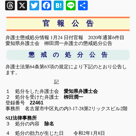
Threads
X
Twitter
Facebook
Hatena
Line
共
有
官 報 公 告
弁護士懲戒処分情報 1月24 日付官報 2020年通算6
件目
愛知県弁護士会 栁田潤一弁護士の懲戒処分公告
懲 戒 の 処 分 公 告
弁護士法第64条第63項の規定により下記のとおり公告し
ます。
記
１ 処分をした弁護士会
愛知県弁護士会
２ 処分を受けた弁護士
栁田潤一
登録番号
22461
事務所 名古屋市中区丸の内3-17-28第2リックスビル2階
SIJ法律事務所
３ 処分の内容
除名
４ 処分の効力が生じた日 令和2年1月8日