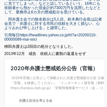
に充ててしまった」などと話しているという。16年にも
依頼者から預かった現金計約7300万円を流用したなどと
して、業務停止6カ月の懲戒処分を受けている。
同弁護士会での除名処分は5人目。鈴木典行会長は記者
会見で「弁護士に対する市民の信頼を大きく損ない、心
よりおわび申し上げる」と謝罪した。
引用毎日https://headlines.yahoo.co.jp/hl?a=20200110-
00000089-mai-soci
栁田弁護士は2回目の処分となりました。
2013年12月 戒告 依頼人に書類の返還をせず