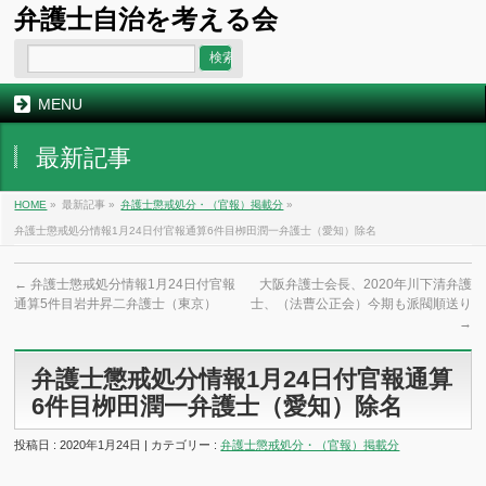
弁護士自治を考える会
MENU
最新記事
HOME
»
最新記事 »
弁護士懲戒処分・（官報）掲載分
»
弁護士懲戒処分情報1月24日付官報通算6件目栁田潤一弁護士（愛知）除名
←
弁護士懲戒処分情報1月24日付官報
大阪弁護士会長、2020年川下清弁護
通算5件目岩井昇二弁護士（東京）
士、（法曹公正会）今期も派閥順送り
→
弁護士懲戒処分情報1月24日付官報通算
6件目栁田潤一弁護士（愛知）除名
投稿日 : 2020年1月24日 | カテゴリー :
弁護士懲戒処分・（官報）掲載分