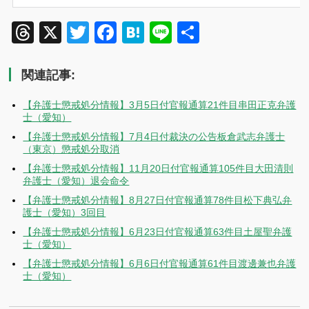
Threads
X
Twitter
Facebook
Hatena
Line
共
有
関連記事:
【弁護士懲戒処分情報】3月5日付官報通算21件目串田正克弁護
士（愛知）
【弁護士懲戒処分情報】7月4日付裁決の公告板倉武志弁護士
（東京）懲戒処分取消
【弁護士懲戒処分情報】11月20日付官報通算105件目大田清則
弁護士（愛知）退会命令
【弁護士懲戒処分情報】8月27日付官報通算78件目松下典弘弁
護士（愛知）3回目
【弁護士懲戒処分情報】6月23日付官報通算63件目土屋聖弁護
士（愛知）
【弁護士懲戒処分情報】6月6日付官報通算61件目渡邊兼也弁護
士（愛知）