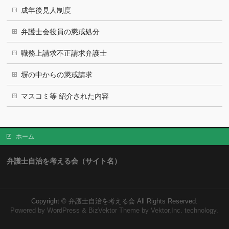
成年後見人制度
弁護士会役員の懲戒処分
職務上請求不正請求弁護士
塀の中からの懲戒請求
マスコミ等 紹介された内容
ホーム
弁護士自治を考える会（サイト名）
Copyright ©
弁護士自治を考える会
All Rights Reserved.
Powered by
WordPress
&
BizVektor Theme
by Vektor,Inc. technology.