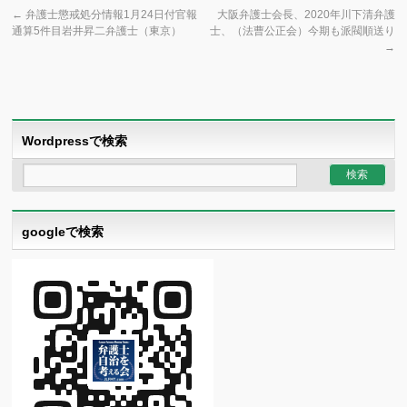
←
弁護士懲戒処分情報1月24日付官報
大阪弁護士会長、2020年川下清弁護
通算5件目岩井昇二弁護士（東京）
士、（法曹公正会）今期も派閥順送り
→
Wordpressで検索
googleで検索