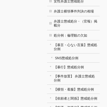
女性弁護士懲戒処分
弁護士横領事件判決の相場
弁護士懲戒処分・（官報）掲
載分
処分例：倫理観の欠如
【暴言・心ない言葉】懲戒処
分例
SNS懲戒処分例
【暴行】懲戒処分例
【事件放置】 弁護士懲戒処
分例
【横領・着服】懲戒処分例
【依頼者と関係】懲戒処分例