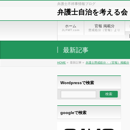
弁護士不祥事情報ブログ
弁護士自治を考える会
ホーム
官報 掲載分
JLFMT.com
懲戒処分（官報）より
最新記事
HOME
»
最新記事 »
弁護士懲戒処分・（官報）掲載分
Wordpressで検索
googleで検索