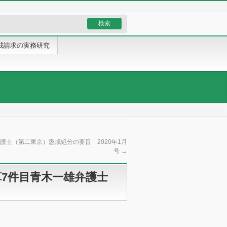
戒請求の実務研究
護士（第二東京）懲戒処分の要旨 2020年1月
号
→
算7件目青木一雄弁護士