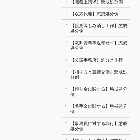
【職務上請求】懲戒処分例
【双方代理】懲戒処分例
【接見等もみ消し工作】懲戒
処分例
【裁判資料等返却せず】懲戒
処分例
【公設事務所】処分と非行
【相手方と直接交渉】懲戒処
分例
【預り金に関する】懲戒処分
例
【着手金に関する】懲戒処分
例
【事務員に対する非行】懲戒
処分例