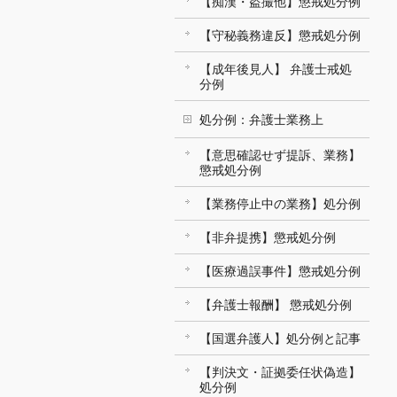
【痴漢・盗撮他】懲戒処分例
【守秘義務違反】懲戒処分例
【成年後見人】 弁護士戒処
分例
処分例：弁護士業務上
【意思確認せず提訴、業務】
懲戒処分例
【業務停止中の業務】処分例
【非弁提携】懲戒処分例
【医療過誤事件】懲戒処分例
【弁護士報酬】 懲戒処分例
【国選弁護人】処分例と記事
【判決文・証拠委任状偽造】
処分例