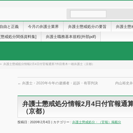
自由と正義
今月の弁護士業界
弁護士懲戒処分の要旨
弁護士懲
[懲戒処分関係資料集]
弁護士職務基本規程(外部pdf)
»
弁護士懲戒処分情報2月4日付官報通算7件目青木一雄弁護士（京都）
←
弁護士・2020年今年の逮捕者・起訴・有罪判決
内山裕史弁
弁護士懲戒処分情報2月4日付官報通
（京都）
投稿日 : 2020年2月4日 | カテゴリー :
弁護士懲戒処分・（官報）掲載分