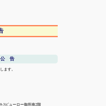
告
 公 告
告します。
-3ビューロー御所南2階