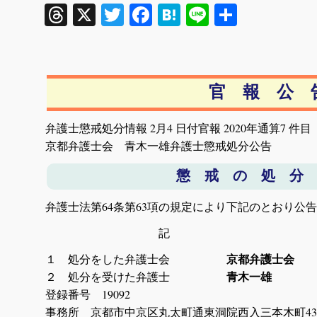
Threads
X
Twitter
Facebook
Hatena
Line
共
有
官 報 公 
弁護士懲戒処分情報 2月4 日付官報 2020年通算7 件目
京都弁護士会 青木一雄弁護士懲戒処分公告
懲 戒 の 処 分
弁護士法第64条第63項の規定により下記のとおり公
記
１ 処分をした弁護士会
京都弁護士会
２ 処分を受けた弁護士
青木一雄
登録番号 19092
事務所 京都市中京区丸太町通東洞院西入三本木町439