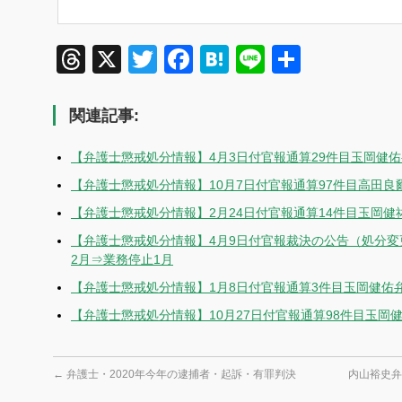
Threads
X
Twitter
Facebook
Hatena
Line
共
有
関連記事:
【弁護士懲戒処分情報】4月3日付官報通算29件目玉岡健佑
【弁護士懲戒処分情報】10月7日付官報通算97件目高田良
【弁護士懲戒処分情報】2月24日付官報通算14件目玉岡
【弁護士懲戒処分情報】4月9日付官報裁決の公告（処分
2月⇒業務停止1月
【弁護士懲戒処分情報】1月8日付官報通算3件目玉岡健佑
【弁護士懲戒処分情報】10月27日付官報通算98件目玉岡
←
弁護士・2020年今年の逮捕者・起訴・有罪判決
内山裕史弁