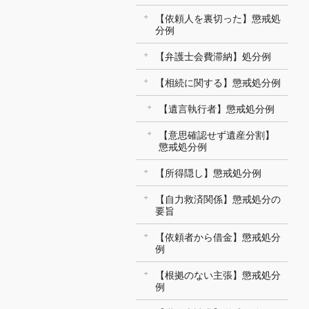
【依頼人を裏切った】懲戒処
分例
【弁護士会費滞納】処分例
【相続に関する】懲戒処分例
【遺言執行者】懲戒処分例
【意思確認せず遺産分割】
懲戒処分例
【所得隠し】懲戒処分例
【自力救済関係】懲戒処分の
要旨
【依頼者から借金】懲戒処分
例
【根拠のない主張】懲戒処分
例