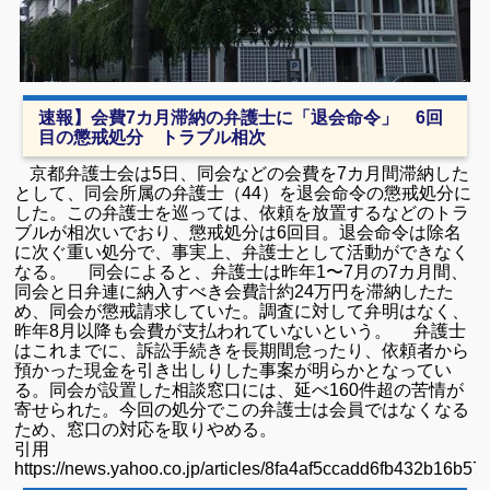
速報】会費7カ月滞納の弁護士に「退会命令」 6回
目の懲戒処分 トラブル相次
京都弁護士会は5日、同会などの会費を7カ月間滞納した
として、同会所属の弁護士（44）を退会命令の懲戒処分に
した。この弁護士を巡っては、依頼を放置するなどのトラ
ブルが相次いでおり、懲戒処分は6回目。退会命令は除名
に次ぐ重い処分で、事実上、弁護士として活動ができなく
なる。 同会によると、弁護士は昨年1〜7月の7カ月間、
同会と日弁連に納入すべき会費計約24万円を滞納したた
め、同会が懲戒請求していた。調査に対して弁明はなく、
昨年8月以降も会費が支払われていないという。 弁護士
はこれまでに、訴訟手続きを長期間怠ったり、依頼者から
預かった現金を引き出しりした事案が明らかとなってい
る。同会が設置した相談窓口には、延べ160件超の苦情が
寄せられた。今回の処分でこの弁護士は会員ではなくなる
ため、窓口の対応を取りやめる。
引用
https://news.yahoo.co.jp/articles/8fa4af5ccadd6fb432b16b