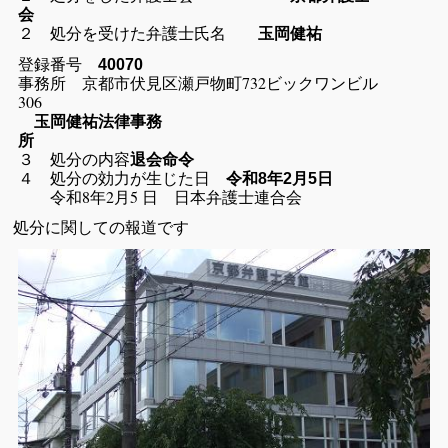
会
２ 処分を受けた弁護士氏名
玉岡健祐
登録番号
40070
事務所 京都市伏見区瀬戸物町732ビックワンビル
306
玉岡健祐法律事務
所
３ 処分の内容
退会命令
４ 処分の効力が生じた日
令和8年2月5日
令和8年2月5 日 日本弁護士連合会
処分に関しての報道です