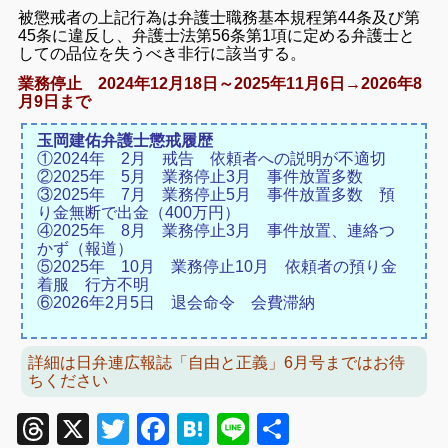
被懲戒者の上記行為は弁護士職務基本規程第44条及び第
45条に違反し、弁護士法第56条第1項に定める弁護士と
しての品位を失うべき非行に該当する。
業務停止 2024年12月18日～2025年11月6日→2026年8
月9日まで
玉岡建佑弁護士懲戒履歴
①2024年 2月 戒告 依頼者への説明が不適切
②2025年 5月 業務停止3月 事件放置多数
③2025年 7月 業務停止5月 事件放置多数 預
り金無断で出金（400万円）
④2025年 8月 業務停止3月 事件放置、連絡つ
かず（報道）
⑤2025年 10月 業務停止10月 依頼者の預り金
着服 行方不明
⑥2026年2月5日 退会命令 会費滞納
詳細は日弁連広報誌「自由と正義」6月号まではお待
ちください
Threads
X
Twitter
Facebook
Hatena
Line
共