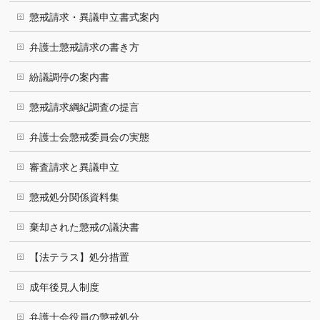
懲戒請求・異議申立書式案内
弁護士懲戒請求の書き方
紛議調停の案内書
懲戒請求綱紀調査の提言
弁護士会懲戒委員会の実態
審査請求と異議申立
懲戒処分関係資料集
棄却された懲戒の議決書
【法テラス】処分措置
成年後見人制度
弁護士会役員の懲戒処分