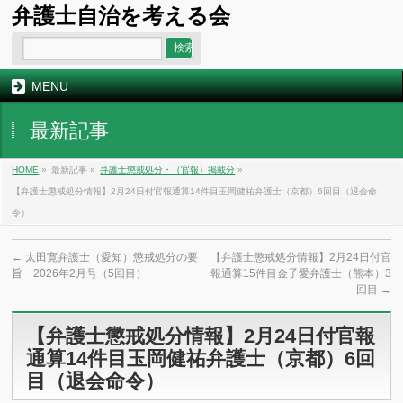
弁護士自治を考える会
MENU
最新記事
HOME
»
最新記事 »
弁護士懲戒処分・（官報）掲載分
»
【弁護士懲戒処分情報】2月24日付官報通算14件目玉岡健祐弁護士（京都）6回目（退会命
令）
←
太田寛弁護士（愛知）懲戒処分の要
【弁護士懲戒処分情報】2月24日付官
旨 2026年2月号（5回目）
報通算15件目金子愛弁護士（熊本）3
回目
→
【弁護士懲戒処分情報】2月24日付官報
通算14件目玉岡健祐弁護士（京都）6回
目（退会命令）