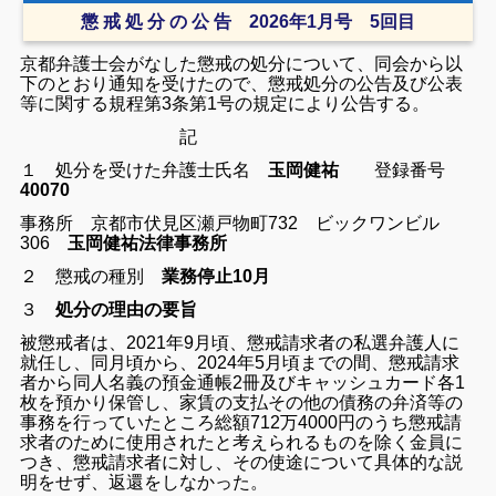
懲 戒 処 分 の 公 告 2026年1月号 5回目
京都弁護士会がなした懲戒の処分について、同会から以
下のとおり通知を受けたので、懲戒処分の公告及び公表
等に関する規程第3条第1号の規定により公告する。
記
１ 処分を受けた弁護士氏名
玉岡健祐
登録番号
40070
事務所 京都市伏見区瀬戸物町732 ビックワンビル
306
玉岡健祐法律事務所
２ 懲戒の種別
業務停止10月
３
処分の理由の要旨
被懲戒者は、2021年9月頃、懲戒請求者の私選弁護人に
就任し、同月頃から、2024年5月頃までの間、懲戒請求
者から同人名義の預金通帳2冊及びキャッシュカード各1
枚を預かり保管し、家賃の支払その他の債務の弁済等の
事務を行っていたところ総額712万4000円のうち懲戒請
求者のために使用されたと考えられるものを除く金員に
つき、懲戒請求者に対し、その使途について具体的な説
明をせず、返還をしなかった。