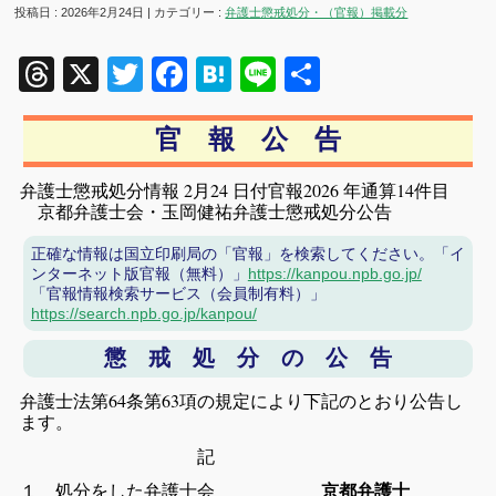
投稿日 : 2026年2月24日 | カテゴリー :
弁護士懲戒処分・（官報）掲載分
Threads
X
Twitter
Facebook
Hatena
Line
共
有
官 報 公 告
弁護士懲戒処分情報 2月24 日付官報2026 年通算14件目
京都弁護士会・玉岡健祐弁護士懲戒処分公告
正確な情報は国立印刷局の「官報」を検索してください。「イ
ンターネット版官報（無料）」
https://kanpou.npb.go.jp/
「官報情報検索サービス（会員制有料）」
https://search.npb.go.jp/kanpou/
懲 戒 処 分 の 公 告
弁護士法第64条第63項の規定により下記のとおり公告し
ます。
記
１ 処分をした弁護士会
京都弁護士