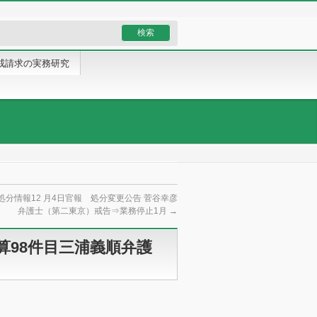
戒請求の実務研究
処分情報12 月4日官報 処分変更公告 菅谷幸彦
弁護士（第二東京）戒告⇒業務停止1月
→
算98件目三浦義順弁護