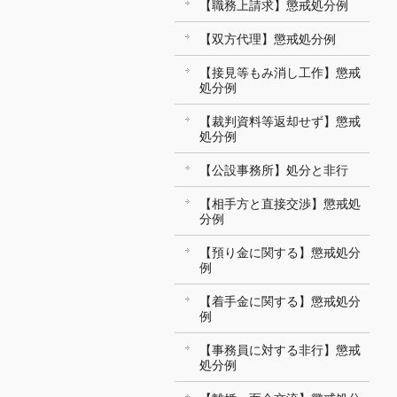
【職務上請求】懲戒処分例
【双方代理】懲戒処分例
【接見等もみ消し工作】懲戒
処分例
【裁判資料等返却せず】懲戒
処分例
【公設事務所】処分と非行
【相手方と直接交渉】懲戒処
分例
【預り金に関する】懲戒処分
例
【着手金に関する】懲戒処分
例
【事務員に対する非行】懲戒
処分例