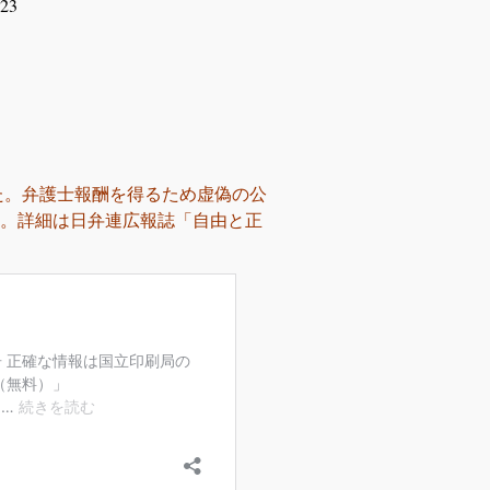
橋ハイタウン823
た。弁護士報酬を得るため虚偽の公
。詳細は
日弁連広報誌「自由と正