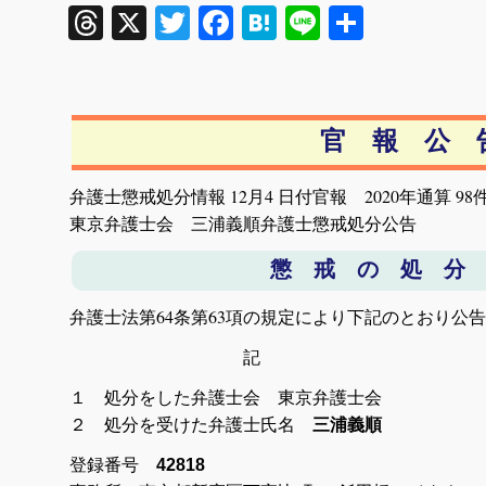
Threads
X
Twitter
Facebook
Hatena
Line
共
有
官 報 公 
弁護士懲戒処分情報 12月4 日付官報 2020年通算 98
東京弁護士会 三浦義順弁護士懲戒処分公告
懲 戒 の 処 分
弁護士法第64条第63項の規定により下記のとおり公
記
１ 処分をした弁護士会 東京弁護士会
２ 処分を受けた弁護士氏名
三浦義順
登録番号
42818