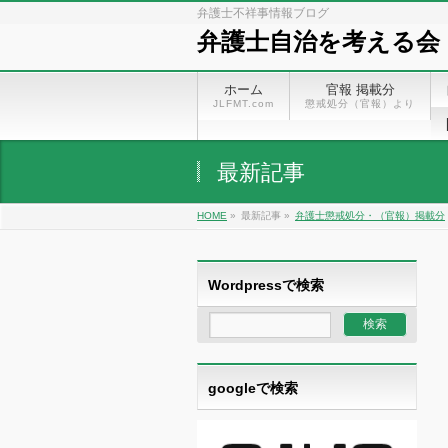
弁護士不祥事情報ブログ
弁護士自治を考える会
ホーム
官報 掲載分
JLFMT.com
懲戒処分（官報）より
最新記事
HOME
»
最新記事 »
弁護士懲戒処分・（官報）掲載分
Wordpressで検索
googleで検索