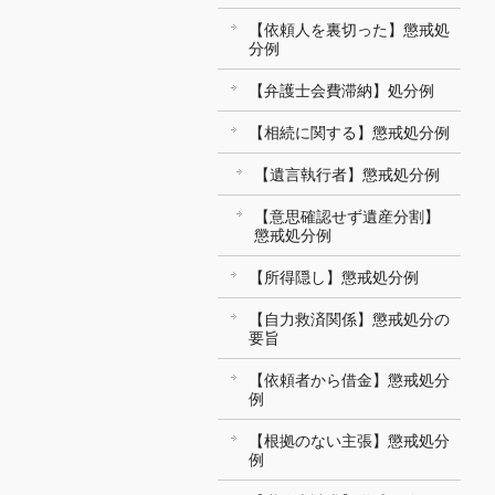
【依頼人を裏切った】懲戒処
分例
【弁護士会費滞納】処分例
【相続に関する】懲戒処分例
【遺言執行者】懲戒処分例
【意思確認せず遺産分割】
懲戒処分例
【所得隠し】懲戒処分例
【自力救済関係】懲戒処分の
要旨
【依頼者から借金】懲戒処分
例
【根拠のない主張】懲戒処分
例