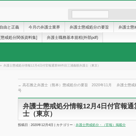
自由と正義
今月の弁護士業界
弁護士懲戒処分の要旨
弁護士懲
[懲戒処分関係資料集]
弁護士職務基本規程(外部pdf)
»
弁護士懲戒処分情報12月4日付官報通算98件目三浦義順弁護士（東京）
←
高石雅之弁護士（熊本）懲戒処分の要旨 2020年11月
弁護士懲戒
号
弁護士懲戒処分情報12月4日付官報通
士（東京）
投稿日 : 2020年12月4日 | カテゴリー :
弁護士懲戒処分・（官報）掲載分