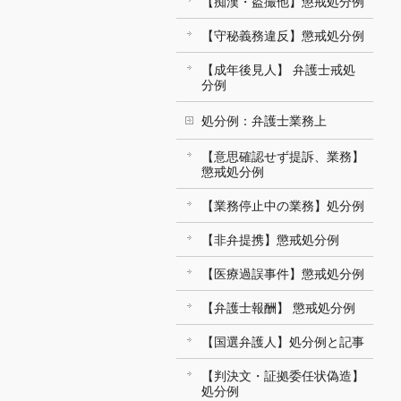
【痴漢・盗撮他】懲戒処分例
【守秘義務違反】懲戒処分例
【成年後見人】 弁護士戒処
分例
処分例：弁護士業務上
【意思確認せず提訴、業務】
懲戒処分例
【業務停止中の業務】処分例
【非弁提携】懲戒処分例
【医療過誤事件】懲戒処分例
【弁護士報酬】 懲戒処分例
【国選弁護人】処分例と記事
【判決文・証拠委任状偽造】
処分例