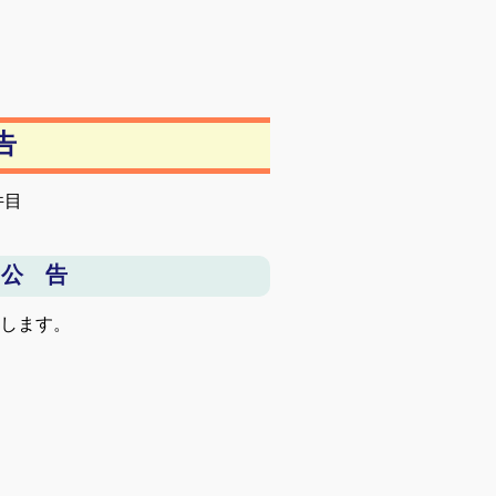
告
件目
 公 告
告します。