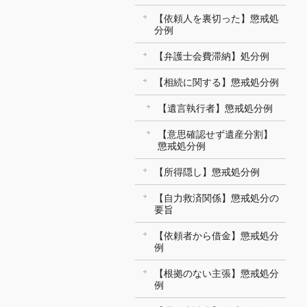
【依頼人を裏切った】懲戒処
分例
【弁護士会費滞納】処分例
【相続に関する】懲戒処分例
【遺言執行者】懲戒処分例
【意思確認せず遺産分割】
懲戒処分例
【所得隠し】懲戒処分例
【自力救済関係】懲戒処分の
要旨
【依頼者から借金】懲戒処分
例
【根拠のない主張】懲戒処分
例