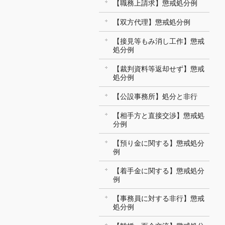
【職務上請求】懲戒処分例
【双方代理】懲戒処分例
【接見等もみ消し工作】懲戒
処分例
【裁判資料等返却せず】懲戒
処分例
【公設事務所】処分と非行
【相手方と直接交渉】懲戒処
分例
【預り金に関する】懲戒処分
例
【着手金に関する】懲戒処分
例
【事務員に対する非行】懲戒
処分例