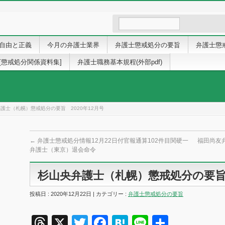
自由と正義
今月の弁護士業界
弁護士懲戒処分の要旨
弁護士懲
[懲戒処分関係資料集]
弁護士職務基本規程(外部pdf)
護士（札幌）懲戒処分の要旨 2020年12月号
←
弁護士懲戒処分情報12月22日付官報通算102件目関硬一
福田尚友弁
弁護士（東京）退会命令
杉山央弁護士（札幌）懲戒処分の要旨 
投稿日 : 2020年12月22日 | カテゴリー :
弁護士懲戒処分の要旨
Threads
X
Twitter
Facebook
Hatena
Line
共