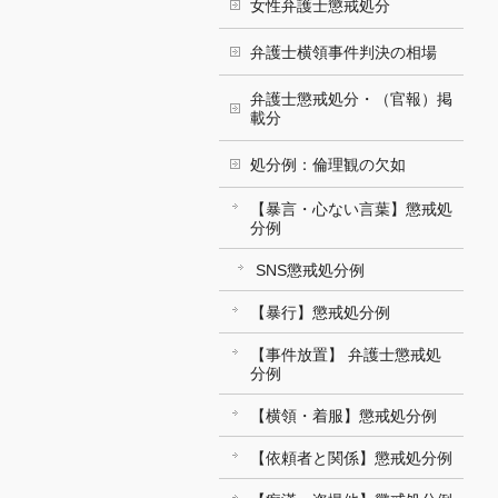
女性弁護士懲戒処分
弁護士横領事件判決の相場
弁護士懲戒処分・（官報）掲
載分
処分例：倫理観の欠如
【暴言・心ない言葉】懲戒処
分例
SNS懲戒処分例
【暴行】懲戒処分例
【事件放置】 弁護士懲戒処
分例
【横領・着服】懲戒処分例
【依頼者と関係】懲戒処分例