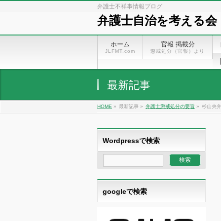
弁護士不祥事情報ブログ
弁護士自治を考える会
ホーム
官報 掲載分
JLFMT.com
懲戒処分（官報）より
最新記事
HOME
»
最新記事 »
弁護士懲戒処分の要旨
»
杉山央弁
Wordpressで検索
googleで検索