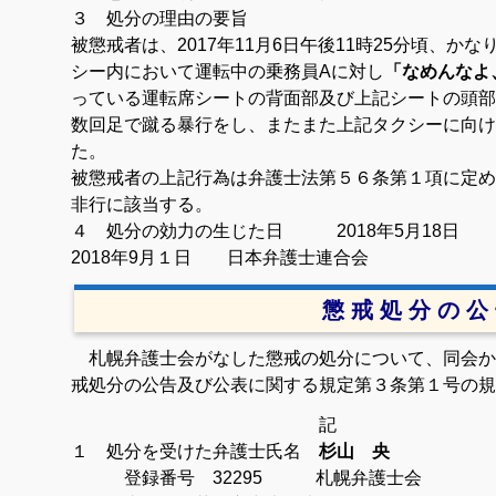
３ 処分の理由の要旨
被懲戒者は、2017年11月6日午後11時25分頃、
シー内において運転中の乗務員Aに対し
「なめんなよ
っている運転席シートの背面部及び上記シートの頭部
数回足で蹴る暴行をし、またまた上記タクシー
に向け
た。
被懲戒者の上記行為は弁護士法第５６条第１項に定め
非行に該当する。
４ 処分の効力の生じた日 2018年5月18日
2018年9月１日 日本弁護士連合会
懲 戒 処 分 の 公
札幌弁護士会がなした懲戒の処分について、同会か
戒処分の公告及び公表に関する規定第３条第１号の規
記
１ 処分を受けた弁護士氏名
杉山 央
登録番号 32295 札幌弁護士会