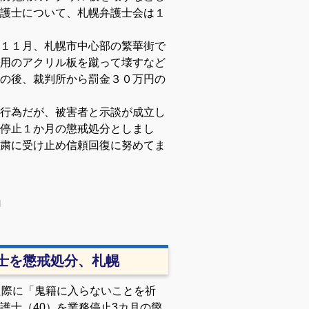
護士について、札幌弁護士会は１
１１月、札幌市中心部の繁華街で
用のアクリル板を蹴って壊すなど
の後、裁判所から罰金３０万円の
行為だが、被害者と示談が成立し
停止１か月の懲戒処分としまし
粛に受け止め信頼回復に努めてま
l
士を懲戒処分、札幌
た際に「鬼籍に入らないことを祈
護士（40）を業務停止3カ月の懲