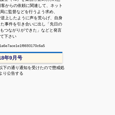
顧客からの依頼に関連して、ネット
局に監督などを行うよう求め、
論で逆上したように声を荒らげ、自身
した事件を引き合いに出し「先日の
もつながりができた」などと発言
て下さい
ae1a6e7ace1e1f8693170c6a5
018年9月号
以下の通り通知を受けたので懲戒処
より公告する