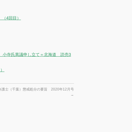
）（4回目）
 小寺氏異議申し立て＝北海道 読売3
3）
護士（千葉）懲戒処分の要旨 2020年12月号
→