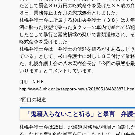
たとして罰金３０万円の略式命令を受けた３８歳の弁
８日、業務停止１か月の懲戒処分としました。
札幌弁護士会に所属する杉山央弁護士（３８）は去年
酒に酔った状態で乗ったタクシーの車内で暴れて防犯
したとして暴行と器物損壊の疑いで書類送検され、そ
略式命令を受けました。
札幌弁護士会は「弁護士の信頼を揺るがすあるまじき
ている」として、杉山弁護士に対し１８日付けで業務
た。札幌弁護士会の八木宏樹会長は「今回の事態を厳
いります」とコメントしています。
引用 ＮＨＫ
http://www3.nhk.or.jp/sapporo-news/20180518/4823871.htm
2回目の報道
「鬼籍入らないこと祈る」と暴言 弁護
札幌弁護士会は25日、北海道財務局の職員と面談し
る」などと脅迫的な暴言を口にしたとして、杉山央弁