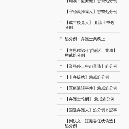
【痴漢・盗撮他】懲戒処分例
【守秘義務違反】懲戒処分例
【成年後見人】 弁護士戒処
分例
処分例：弁護士業務上
【意思確認せず提訴、業務】
懲戒処分例
【業務停止中の業務】処分例
【非弁提携】懲戒処分例
【医療過誤事件】懲戒処分例
【弁護士報酬】 懲戒処分例
【国選弁護人】処分例と記事
【判決文・証拠委任状偽造】
処分例