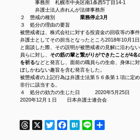
事務所 札幌市中央区南1条西5丁目14-1
弁護士法人赤れんが法律事務所
２ 懲戒の種別
業務停止3月
３ 処分の理由の要旨
被懲戒者は、株式会社に対する投資金の回収等の事件
弁護士としてその担当となったところ2018年10月1
と面談した際、その説明が被懲戒者の見解に沿わない
員らに対し、
その筋の輩と繋がりができたことが4名
を祈る
などと発言し、面前の職員らの生命、身体に対
ぼしかねない趣旨を含む発言をした。
被懲戒者の上記行為は弁護士法第５６条第１項に定め
非行に該当する。
４ 処分の効力の生じた日 2020年5月25日
2020年12月１日 日本弁護士連合会
Threads
X
Twitter
Facebook
Hatena
Line
共
有