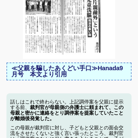
≪父親を騙したあくどい手口≫Hanada9
月号 本文より引用
話しはこれで終わらない。上記調停案を父親に提示
する前、
裁判官が母親側の弁護士に頼まれて、この
母親と密かに連絡をとり調停案を提案していたこと
が離婚後発覚した。
この母親が裁判官に対し、子どもと父親との面会交
流をさせたくないと強く言い張ったところ、裁判官