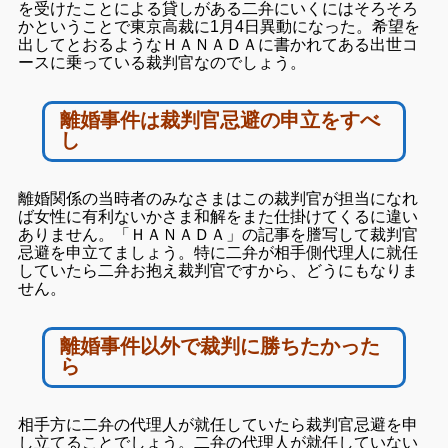
を受けたことによる貸しがある二弁にいくにはそろそろ
かということで東京高裁に1月4日異動になった。希望を
出してとおるようなＨＡＮＡＤＡに書かれてある出世コ
ースに乗っている裁判官なのでしょう。
離婚事件は
裁判官忌避の申立をすべ
し
離婚関係の当時者のみなさまはこの裁判官が担当になれ
ば女性に有利ないかさま和解をまた仕掛けてくるに違い
ありません。「ＨＡＮＡＤＡ」の記事を謄写して裁判官
忌避を申立てましょう。特に二弁が相手側代理人に就任
していたら二弁お抱え裁判官ですから、どうにもなりま
せん。
離婚事件以外で裁判に勝ちたかった
ら
相手方に二弁の代理人が就任していたら裁判官忌避を申
し立てることでしょう。二弁の代理人が就任していない