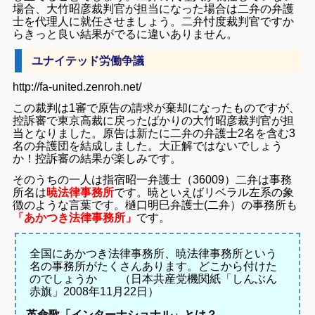
場合、
大竹昭彦裁判官が担当になった場合は二弁の弁護
士を代理人に就任させましょう。二弁忖度裁判官ですか
らきっと良い結果がでるに違いありません。
ユナイテッド労働争議
http://fa-united.zenroh.net/
この裁判は1審で原告の請求が棄却になったものですが、
控訴審で東京高裁に戻ったばかりの大竹昭彦裁判官が担
当となりました。原告は新たに二弁の弁護士2名を含む3
名の弁護団を結成しました。大正解ではないでしょう
か！控訴審の結果が楽しみです。
そのうちの一人は指宿昭一弁護士（36009）二弁は事務
所名は
暁法律事務所
です。暁といえばリベラル左系の象
徴のような言葉です。樋口明巳弁護士(二弁）の事務所も
「あかつき法律事務所」
です。
全国にあかつき法律事務所、暁法律事務所という
名の事務所がたくさんあります。どこから付けた
のでしょうか （
日本共産党機関紙「しんぶん
赤旗」2008年11月22日）
革命歌「インターナショナル」とは？