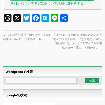
裁判官 について事実に基づいて詳細な説明をする。
Threads
X
Twitter
Facebook
Hatena
Line
共
有
←
依頼放置の黒田充治弁護士（京都）
詐欺を知っての提訴は違法行為の助長
業務停止6か月 京都弁護士会
闇金の代理人弁護士に懲戒処分(稲毛新
聞2月5日付) ついにメデアも二弁の懲
戒スター弁護士！と認めた。
→
Wordpressで検索
googleで検索