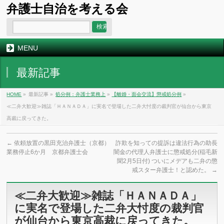
弁護士自治を考える会
MENU
最新記事
HOME
»
最新記事 »
処分例：弁護士業務上
»
【離婚・面会交流】懲戒処分例
»
≪二弁大歓迎≫雑誌「ＨＡＮＡＤＡ」に実名で登場した二弁大忖度の裁判官が仙台から東京
高裁に戻ってきた。
←
依頼放置の黒田充治弁護士（京都）
詐欺を知っての提訴は違法行為の助長
業務停止6か月 京都弁護士会
闇金の代理人弁護士に懲戒処分(稲毛新
聞2月5日付) ついにメデアも二弁の懲
戒スター弁護士！と認めた。
→
≪二弁大歓迎≫雑誌「ＨＡＮＡＤＡ」
に実名で登場した二弁大忖度の裁判官
が仙台から東京高裁に戻ってきた。