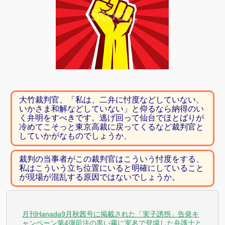
大竹裁判官、「私は、二弁に忖度などしていない、
いかさま和解などしていない」と仰るなら納得のい
く弁明をすべきです。逃げ回って仙台でほとばりが
冷めてこそっと東京高裁に戻ってくるなど裁判官と
していかがなものでしょうか、
裁判の当事者がこの裁判官はこういう忖度をする、
私はこういう立ち位置にいると明確にしていること
が現場が混乱する原因ではないでしょうか。
月刊Hanada9月秋茜号に掲載された「実子誘拐」告発キ
ャンペーン第4弾司法の黒い霧に実名で登場した弁護士と