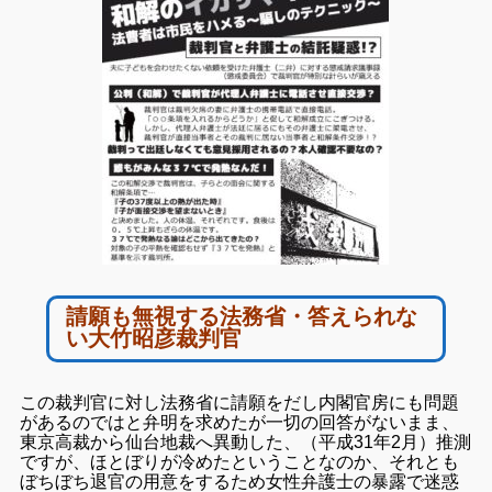
請願も無視する法務省・答えられな
い大竹昭彦裁判官
こ
の裁判官に対し法務省に請願をだし内閣官房にも問題
があるのではと弁明を求めたが一切の回答がないまま、
東京高裁から仙台地裁へ異動した、（平成31年2月）
推測
ですが、ほとぼりが冷めたということなのか、それとも
ぼちぼち退官の用意をするため女性弁護士の暴露で迷惑