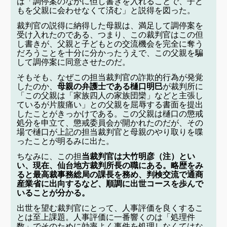
は「調停案のなかに但し書きを入れることで、子ど
もを父親に会わせなくて済む」と説得を図った。
裁判官の説得に納得した母親は、満足して調停案を
受け入れたのである、つまり、この裁判官はこの但
し書きが、父親と子どもとの交流機会を完全に奪う
だろうことを十分に分かったうえで、この父親を騙
して調停案に同意させたのだ。
そもそも、なぜこの担当裁判官の詐欺的行為が発覚
したのか、
母親の弁護士である樋口明巳
が裁判所に
「この父親は「家族四人の家族団欒」などと主張し
ているが片腹痛い」との父親を屈辱する書面を提出
したことがきっかけである。この父親は樋口の懲戒
処分を申立て、懲戒委員会が開かれたのだが、その
場で樋口が上記の担当裁判官と母親のやり取りを喋
ったことが明るみに出た。
ちなみに、この担
当裁判官は大竹明彦（注）とい
い、現在、仙台地方裁判所長の職にある。略歴をみ
ると最高裁事務総局の課長を務め、判検交流で通商
産業省に出向するなど、順調に出世コースを歩んで
いることが分かる。
出世を望む裁判官にとって、人事評価を良くするこ
とは至上課題。人事評価に一番響くのは「処理件
数」でそのために効率よく事件を処理しなくてはな