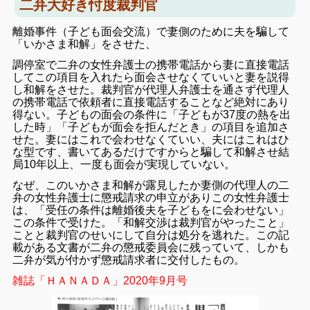
二弁大好き忖度裁判官
離婚事件（子ども面会交流）で妻側のために夫を騙して
「いかさま和解」をさせた、
調停室で二弁の女性弁護士の携帯電話から妻に直接電話
してこの項目を入れたら面会させなくていいと妻を説得
し和解をさせた。
裁判官が代理人弁護士を通さず代理人
の携帯電話で依頼者に直接電話することなど絶対にあり
得ない。子どもの面会の条件に「子どもが37度の熱を出
した時」「子どもが面会を拒んだとき」の項目を追加さ
せた。妻にはこれで会わせなくていい、夫にはこれはひ
な型です、書いてあるだけですからと騙して和解させ結
局10年以上、一度も面会が実現していない。
なぜ、このいかさま和解が露見したか妻側の代理人の二
弁の女性弁護士に懲戒請求の申立がありこの女性弁護士
は、「受任の条件は離婚後夫を子どもをに会わせない」
この条件で受けた。「和解交渉は裁判官がやったこと」
ことと裁判官のせいにして自分は処分を逃れた。この記
載がある文書が二弁の懲戒委員会に残っていて、しかも
二弁が気が付かず懲戒請求者に交付したもの。
雑誌「ＨＡＮＡＤＡ」2020年9月号