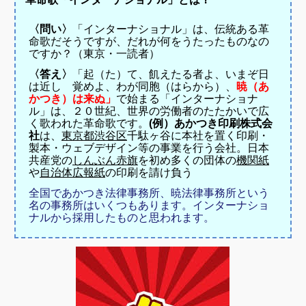
〈問い〉
「インターナショナル」は、伝統ある革
命歌だそうですが、だれが何をうたったものなの
ですか？（東京・一読者）
〈答え〉
「起（た）て、飢えたる者よ、いまぞ日
は近し 覚めよ、わが同胞（はらから）、
暁（あ
かつき）は来ぬ」
で始まる「インターナショナ
ル」は、２０世紀、世界の労働者のたたかいで広
く歌われた革命歌です。
(例）あかつき印刷株式会
社
は、
東京都
渋谷区
千駄ヶ谷に本社を置く印刷・
製本・ウェブデザイン等の事業を行う会社
。
日本
共産党の
しんぶん赤旗
を初め
多くの団体の
機関紙
や
自治体
広報紙
の印刷を請け負う
全国であかつき法律事務所、暁法律事務所という
名の事務所はいくつもあります。インターナショ
ナルから採用したものと思われます。