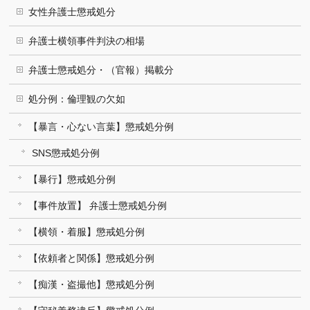
女性弁護士懲戒処分
弁護士横領事件判決の相場
弁護士懲戒処分・（官報）掲載分
処分例：倫理観の欠如
【暴言・心ない言葉】懲戒処分例
SNS懲戒処分例
【暴行】懲戒処分例
【事件放置】 弁護士懲戒処分例
【横領・着服】懲戒処分例
【依頼者と関係】懲戒処分例
【痴漢・盗撮他】懲戒処分例