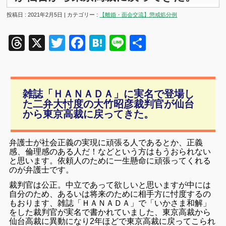
投稿日 : 2021年2月5日 | カテゴリー :
【離婚・面会交流】懲戒処分例
Threads
X
Twitter
Facebook
Hatena
Line
共
有
雑誌「ＨＡＮＡＤＡ」に実名で登場し
た二弁大忖度の大竹昭彦裁判官が仙台
から東京高裁に戻ってきた。
弁護士が社会正義の実現に頑張る人であるとか、正義
感、倫理感のある人だ！などという方はもうおられない
と思います。依頼人のために一生懸命に頑張ってくれる
のが弁護士です。
裁判官は公正。中立であって欲しいと思いますが中には
自分のため、あるいは将来のために相手方に忖度するの
もおります、雑誌「ＨＡＮＡＤＡ」で「いかさま和解」
をした裁判官が実名で書かれていました、東京高裁から
仙台高裁に異動になり2年ほどで東京高裁に戻ってこられ