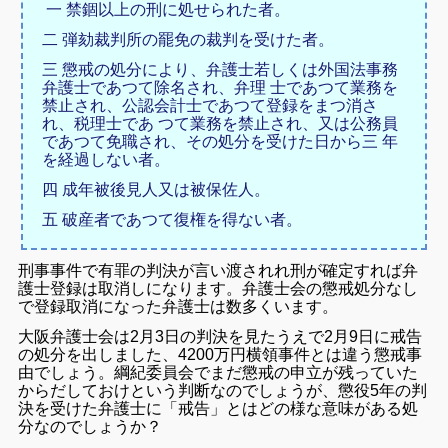
一 禁錮以上の刑に処せられた者。
二 弾劾裁判所の罷免の裁判を受けた者。
三 懲戒の処分により、弁護士若しくは外国法事務
弁護士であつて除名され、弁理 士であつて業務を
禁止され、公認会計士であつて登録をまつ消さ
れ、税理士であ つて業務を禁止され、又は公務員
であつて免職され、その処分を受けた日から三 年
を経過しない者。
四 成年被後見人又は被保佐人。
五 破産者であつて復権を得ない者。
刑事事件で有罪の判決が言い渡されれ刑が確定すれば弁
護士登録は取消しになります。弁護士会の懲戒処分なし
で登録取消になった弁護士は数多くいます。
大阪弁護士会は2月3日の判決を見たうえで2月9日に戒告
の処分を出しました、4200万円横領事件とは違う懲戒事
由でしょう。綱紀委員会でまだ懲戒の申立が残っていた
からだしておけという判断なのでしょうが、懲役5年の判
決を受けた弁護士に「戒告」とはどの様な意味がある処
分なのでしょうか？