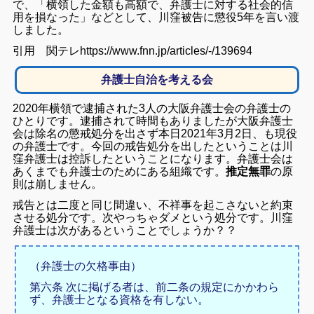
で、「横領した金額も高額で、弁護士に対する社会的信
用を損なった」などとして、川窪被告に懲役5年を言い渡
しました。
引用 関テレhttps://www.fnn.jp/articles/-/139694
弁護士自治を考える会
2020年横領で逮捕された3人の大阪弁護士会の弁護士の
ひとりです。逮捕されて時間もありましたが大阪弁護士
会は除名の懲戒処分を出さず本日2021年3月2日、も現役
の弁護士です。今回の戒告処分を出したということは川
窪弁護士は控訴したということになります。弁護士会は
あくまでも弁護士のためにある組織です。
推定無罪
の原
則は崩しません。
戒告とは二度と同じ間違い、不祥事を起こさないと約束
させる処分です。次やっちゃダメという処分です。川窪
弁護士は次があるということでしょうか？？
（弁護士の欠格事由）
第六条 次に掲げる者は、前二条の規定にかかわら
ず、弁護士となる資格を有しない。