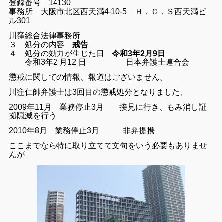
登録番号 14130
事務所 大阪市北区西天満4-10-5 Ｈ，Ｃ，Ｓ西天満ビ
ル301
川窪総合法律事務所
３ 処分の内容
戒告
４ 処分の効力が生じた日
令和3年2月9日
令和3年2 月12 日 日本弁護士連合会
懲戒に関しての情報、報道はございません。
川窪仁帥弁護士は3回目の懲戒処分となりました、
2009年11月 業務停止3月 接見に行き、もみ消し証
拠隠滅を行う
2010年8月 業務停止3月 非弁提携
ここまでなら特に取り立てて文句をいう必要もありませ
んが