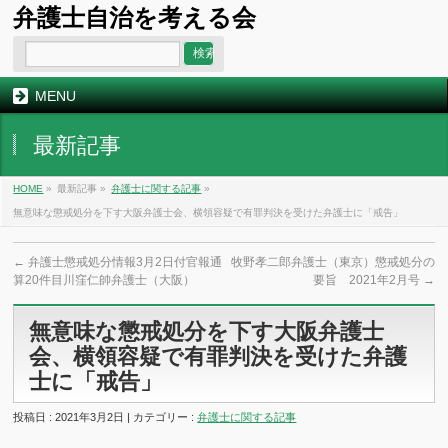
弁護士自治を考える会
MENU
最新記事
HOME
»
最新記事 »
弁護士に関する記事
»
無意味な懲戒処分を下す大阪弁護士会、横領容疑で有罪判決を受けた弁護士に「戒告」
←
弁護士懲戒処分情報3月2日付官報通
牧野孝二郎弁護士（東京）懲戒処分の
算20件目川窪仁帥弁護士（大阪）
要旨 2021年2月号
→
無意味な懲戒処分を下す大阪弁護士
会、横領容疑で有罪判決を受けた弁護
士に「戒告」
投稿日 : 2021年3月2日 | カテゴリー :
弁護士に関する記事