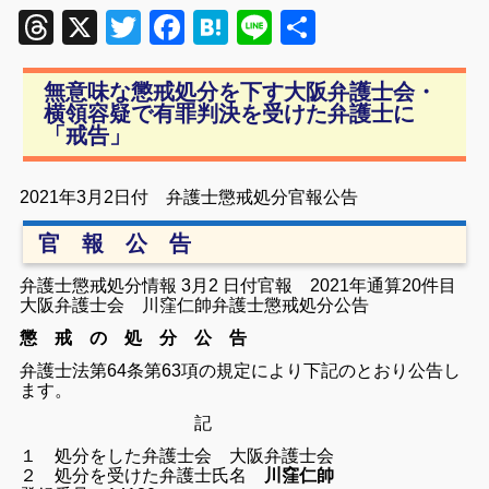
Threads
X
Twitter
Facebook
Hatena
Line
共
有
無意味な懲戒処分を下す大阪弁護士会・
横領容疑で有罪判決を受けた弁護士に
「戒告」
2021年3月2日付 弁護士懲戒処分官報公告
官 報 公 告
弁護士懲戒処分情報 3月2 日付官報 2021年通算20件目
大阪弁護士会 川窪仁帥弁護士懲戒処分公告
懲 戒 の 処 分 公 告
弁護士法第64条第63項の規定により下記のとおり公告し
ます。
記
１ 処分をした弁護士会 大阪弁護士会
２ 処分を受けた弁護士氏名
川窪仁帥