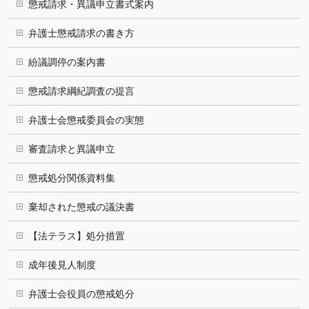
懲戒請求・異議申立書式案内
弁護士懲戒請求の書き方
紛議調停の案内書
懲戒請求綱紀調査の提言
弁護士会懲戒委員会の実態
審査請求と異議申立
懲戒処分関係資料集
棄却された懲戒の議決書
【法テラス】処分措置
成年後見人制度
弁護士会役員の懲戒処分