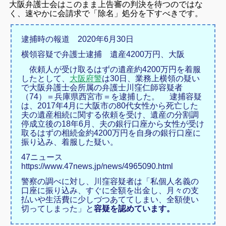
大阪弁護士会はこのまま上告審の判決を待つのではな
く、速やかに会請求で「除名」処分を下すべきです。
逮捕時の報道 2020年6月30日
横領容疑で弁護士逮捕 遺産4200万円、大阪
依頼人が受け取るはずの遺産約4200万円を着服
したとして、
大阪府警
は30日、業務上横領の疑い
で大阪弁護士会所属の弁護士川窪仁師容疑者
（74）＝兵庫県西宮市＝を逮捕した。 逮捕容疑
は、2017年4月に大阪市の80代女性から死亡した
夫の遺産相続に関する依頼を受け、遺産の分割調
停成立後の18年6月、夫の銀行口座から女性が受け
取るはずの相続金約4200万円を自身の銀行口座に
振り込み、着服した疑い。
47ニュース
https://www.47news.jp/news/4965090.html
警察の調べに対し、川窪容疑者は「私個人名義の
口座に振り込み、すぐに全額を出金し、月々の支
払いや生活費に少しづつあててしまい、全額使い
切ってしまった」と
容疑を認めています。