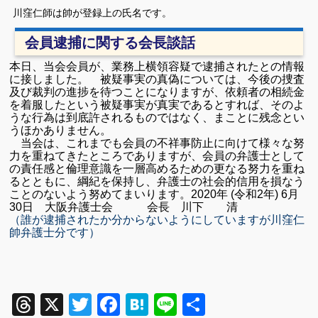
川窪仁師は帥が登録上の氏名です。
会員逮捕に関する会長談話
本日、当会会員が、業務上横領容疑で逮捕されたとの情報
に接しました。 被疑事実の真偽については、今後の捜査
及び裁判の進捗を待つことになりますが、依頼者の相続金
を着服したという被疑事実が真実であるとすれば、そのよ
うな行為は到底許されるものではなく、まことに残念とい
うほかありません。
当会は、これまでも会員の不祥事防止に向けて様々な努
力を重ねてきたところでありますが、会員の弁護士として
の責任感と倫理意識を一層高めるための更なる努力を重ね
るとともに、綱紀を保持し、弁護士の社会的信用を損なう
ことのないよう努めてまいります。
2020年 (令和2年) 6月
30日
大阪弁護士会 会長 川下 清
（誰が逮捕されたか分からないようにしていますが川窪仁
帥弁護士分です）
Threads
X
Twitter
Facebook
Hatena
Line
共