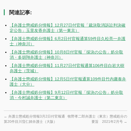
有
関連記事:
【弁護士懲戒処分情報】12月27日付官報「裁決取消訴訟判決確
定公告」玉里友香弁護士（第一東京）
【弁護士懲戒処分情報】6月2日付官報通算59件目久松亮一弁護
士（神奈川）
【弁護士懲戒処分情報】10月8日付官報「採決の公告」処分取
消・多胡翔弁護士（神奈川）
【弁護士懲戒処分情報】11月27日付官報通算106件目白岩大樹
弁護士（茨城）
【弁護士懲戒処分情報】12月5日付官報通算109件目竹内庸泰弁
護士（大分）
【弁護士懲戒処分情報】9月12日付官報「採決の公告」処分取
消・今村誠弁護士（第二東京）
←
弁護士懲戒処分情報3月2日付官報通
牧野孝二郎弁護士（東京）懲戒処分の
算20件目川窪仁帥弁護士（大阪）
要旨 2021年2月号
→