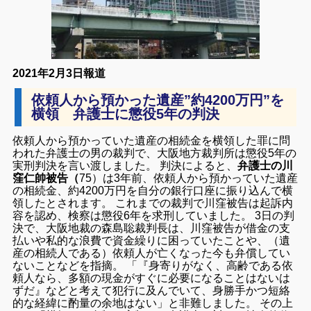
2021年2月3日報道
依頼人から預かった遺産”約4200万円”を
横領 弁護士に懲役5年の判決
依頼人から預かっていた遺産の相続金を横領した罪に問
われた弁護士の男の裁判で、大阪地方裁判所は懲役5年の
実刑判決を言い渡しました。 判決によると、
弁護士の川
窪仁帥被告（
75）は3年前、依頼人から預かっていた遺産
の相続金、約4200万円を自分の銀行口座に振り込んで横
領したとされます。 これまでの裁判で川窪被告は起訴内
容を認め、検察は懲役6年を求刑していました。 3日の判
決で、大阪地裁の森島聡裁判長は、川窪被告が借金の支
払いや私的な浪費で資金繰りに困っていたことや、（遺
産の相続人である）依頼人が亡くなった今も弁償してい
ないことなどを指摘。 「『身寄りがなく、高齢である依
頼人なら、多額の現金がすぐに必要になることはないは
ずだ』などと考えて犯行に及んでいて、身勝手かつ短絡
的な経緯に酌量の余地はない」と非難しました。 その上