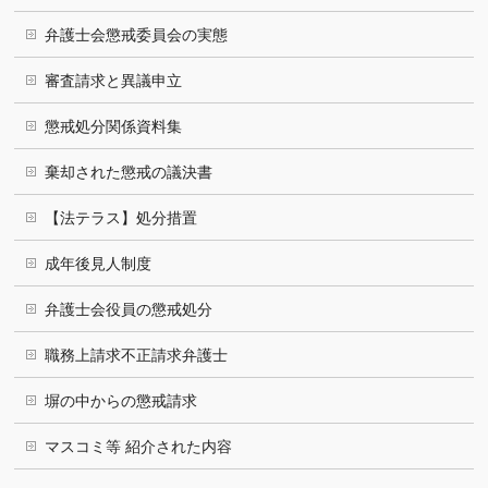
弁護士会懲戒委員会の実態
審査請求と異議申立
懲戒処分関係資料集
棄却された懲戒の議決書
【法テラス】処分措置
成年後見人制度
弁護士会役員の懲戒処分
職務上請求不正請求弁護士
塀の中からの懲戒請求
マスコミ等 紹介された内容