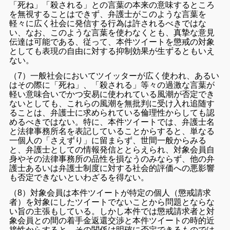
「死ね」「殺される」との言葉の本来の意味するところ
を無視することはできず、弁護士がこのような言葉を
軽々に広く社会に発信する行為は許されるべきではな
い、なお、このような言葉を使わなくとも、真摯な意見
伝達は可能である、従って、本件ツイートを懲戒の対象
としても表現の自由に対する抑制効果が生ずるともいえ
ない。
（7）一般社会においてツイッターが広く使われ、あるい
はその際に「死ね」、「殺される」等々の過激な言葉が
軽い意味合いでかつ安易に使われている風潮が否定でき
ないとしても、これらの風潮を無批判に受け入れ追随す
ることは、弁護士に求められている倫理性からしても認
めるべきではない。特に、本件ツイートでは、弁護士名
と法律事務所名を表記していることからすると、単なる
一個人の「さえずり」に留まらず、世間一般からみる
と、弁護士としての情報発信ととらえられ、対象会員自
身やその法律事務所の品性を損なうのみならず、他の弁
護士あるいは弁護士制度に対する社会的評価への悪影響
も否定できないといわざるを得ない。
（8）対象会員は本件ツイートが特定の個人（懲戒請求
者）を対象にしたツイートでないことから問題とならな
い旨の主張もしている。しかし本件では懲戒請求者と対
象会員との間の着手金返還交渉と本件ツイートの時的近
接性からすると、その関係は明確に否定できるものでは