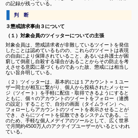
の記録が残っている。
判 断
３懲戒請求事由３について
（１）対象会員のツイッターについての主張
対象会員は、懲戒請求者が非難しているツイートを発信
したことは認めているものの、これらのツイートは表現
の自由により保障されていること、あるいは弁護士が困
窮して倒産し自殺する場合があることからその防止を考
えさせる意図に基づくものであった故、懲戒には相当し
ない旨弁明している。
（２）ツイッターは、基本的には１アカウント＝１ユー
ザー同士が相互に繋がり、個人から投稿されたメッセー
ジ（ツイート）を手軽に配信・取得できるようにすると
ともに、個々のアカウントのツイートをフォロー（連携
の設定）することで、自分の画面（タイムライン）へ、
フォローしらアカウントのツイートを表示させることが
でき、さらにツイートを拡散できるシステムである。こ
のため、手軽な個人メデイアのツールとして、広く世界
で月間約4500万人のアクテイブユーザーがいるといわれ
ている。