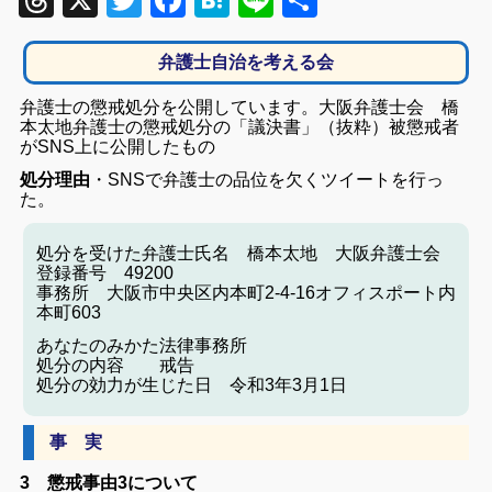
Threads
X
Twitter
Facebook
Hatena
Line
共
有
弁護士自治を考える会
弁護士の懲戒処分を公開しています。
大阪弁護士会 橋
本太地弁護士の懲戒処分の「議決書」（抜粋）被懲戒者
がSNS上に公開したもの
処分理由
・SNSで弁護士の品位を欠くツイートを行っ
た。
処分を受けた弁護士氏名 橋本太地 大阪弁護士会
登録番号 49200
事務所 大阪市中央区内本町2-4-16オフィスポート内
本町603
あなたのみかた法律事務所
処分の内容 戒告
処分の効力が生じた日 令和3年3月1日
事 実
3 懲戒事由3について