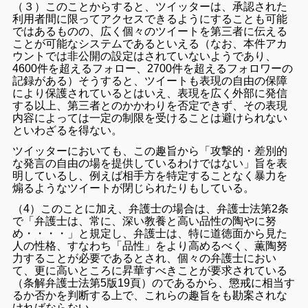
（３）このことからすると、ツイッターは、承認された
利用者間に限ってアクセスできるようにすることも可能
ではあるものの、広く個々のツイートを第三者に伝える
ことが可能なシステムであるといえる（なお、本件アカ
ウントでは非公開の設定はされていないようであり、
4600件を超えるフォロー、2700件を超えるフォロワーの
記録がある）そうすると、ツイートも表現の自由の保障
により保護されているとはいえ、表現を広く外部に発信
する以上、第三者とのかかわりを否定できず、その表現
内容によっては一定の制限を受けることは避けられない
といわざるを得ない。
ツイッターにおいても、この趣旨から「攻撃的・差別的
な発言の自由の場を提供しているわけではない」旨を表
明しているし、例えば相手方を特定することなく暴力を
煽るようなツイートが閉じられたりもしている。
（4）このことに加え、弁護士の場合は、弁護士法第2条
で「弁護士は、常に、深い教養と高い品性の陶やに努
め・・・・」と規定し、弁護士は、特に道徳面から見た
人の性格、すなわち「品性」をより高めるべく、薫陶努
力することが必要であるとされ、個々の弁護士におい
て、更に高いところに昇華すべきことが要求されている
（条解弁護士法第5版19頁）のであるから、懲戒に相当す
るか否かを判断する上で、これらの趣旨をも勘案されな
ければならない。