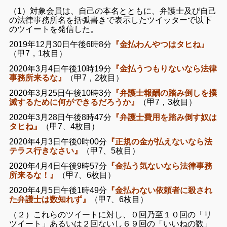
（1）対象会員は、自己の本名とともに、弁護士及び自己
の法律事務所名を括弧書きで表示したツイッターで以下
のツイートを発信した。
2019年12月30日午後6時8分
『金払わんやつはタヒね』
（甲7，1枚目）
2020年3月4日午後10時19分
『金払うつもりないなら法律
事務所来るな』
（甲7，2枚目）
2020年3月25日午後10時3分
『弁護士報酬の踏み倒しを撲
滅するために何ができるだろうか』
（甲7，3枚目）
2020年3月28日午後8時47分
『弁護士費用を踏み倒す奴は
タヒね』
（甲7、4枚目）
2020年4月3日午後0時00分
『正規の金が払えないなら法
テラス行きなさい』
（甲7、5枚目）
2020年4月4日午後9時57分
『金払う気ないなら法律事務
所来るな！』
（甲7、6枚目）
2020年4月5日午後1時49分
『金払わない依頼者に殺され
た弁護士は数知れず』
（甲7、6枚目）
（２）これらのツイートに対し、０回乃至１０回の「リ
ツイート」あるいは２回ないし６９回の「いいねの数」