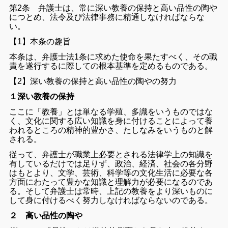
第2条 弁護士は、常に深い教養の保持と高い品性の陶や
につとめ、法令及び法律事務に精通しなければならな
い。
【1】本条の趣旨
本条は、弁護士法1条に求めた使命を果たすべく、その職
責を遂行するに際しての根本基準を定めるものである。
【2】深い教養の保持と高い品性の陶やの努力
１深い教養の保持
ここに「教養」とは単なる学殖、多識をいうものではな
く、文化に関する広い知識を身に付けることによって養
われるところの精神的豊かさ、たしなみをいうものと解
される。
従って、弁護士が職業上必要とされる法律学上の知識を
有しているだけでは足りず、政治、経済、社会の各分野
はもとより、文学、芸術、科学等の文化生活に必要な各
方面にわたって豊かな知識と理解力が必要になるのであ
る。そして弁護士は常時、上記の教養をより深いものに
して身に付けるべく努力しなければならないのである。
２ 高い品性の陶や