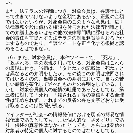
い。
また、法テラスの報酬につき、対象会員は、弁護士にと
って生きていけないような金額であるから、正規の金額
ではないというが、対象会員のこのような意見は、広く
法律事務全般に係わる権限を付与された法律専門職とし
ての弁護士あるいはその他の法律専門職に課せられた社
会的責任を前提とする法テラスの制度趣旨等をおろそか
にするものであり、当該ツイートを正当化する根拠と認
めることはできない。
（6）また、対象会員は、本件ツイートで、「死ね」、
「殺される」等の表現を用いている。対象会員はこれら
の表現に付き、当初は、「タヒね」の記載は「死ね」と
は異なるとの弁明をしたが、その後この弁明は撤回され
てはいるものの、当委員会への弁明において、自らの苦
しい感情を茶化して述べたものとの弁明をしている。し
かし、対象会員個人の感情の吐露であったとしても、第
三者に対して「死ね」「殺される」等の発信をする合理
性は認められず、これまでの反省の弁を文字どおりに受
け取ることには疑問が残る。
ツイッターが社会への情報発信における弱者の簡易な情
報伝達であるとしても、また個人的な「さえずり」であ
り、供述の真意性はなかったとしても、さらには発信の
対象者が特定の個人に対するものではないとしても、