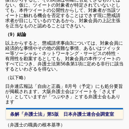
ない。仮に、ツイートの対象者が特定されていないとし
ても、本件ツイートの公開性からして、対象者が当該ツ
イートに触れる機会を否定することはできず現に懲戒請
求者が目にしているのであるから、対象会員の上記主張
を正当なものと認めることはできない。
（9）結論
以上からすると、懲戒請求事由3については、対象会員に
経済的な事情やその他の困難な事情、あるいはツイッタ
ー等ソーシャル・ネットワーキング・サービスの特性・
有用性を勘案するとしても、対象会員の本件ツイートの
すべてにつき、弁護士法第56条第1項に定める非行に該当
するといわざるを得ない。
（以下略）
日弁連広報誌「自由と正義」8月号（予定）にも処分要旨
が掲載されます。
大阪弁護士会はツイートを「さえず
り」としていますが「つぶやき」とする弁護士会もあり
ます
条解「弁護士法」第5版 日本弁護士連合会調査室
（弁護士の職責の根本基準）