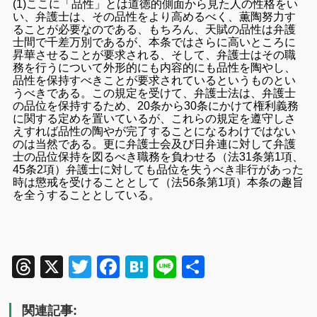
(1)ここに「品性」とは道徳的側面から見た人の性格をい
い、弁護士は、その品性をより高めるべく、薫陶努力す
ることが必要なのである、もちろん、天賦の品性は弁護
士間で千差万別であるが、本条ではさらに高いところに
昇華させることが要求される、そして、弁護士はその職
務を行うについて外形的にも内容的にも品性を陶やし、
品性を保持すべきことが要求されているというものとい
うべきである。この規定を受けて、弁護士法は、弁護士
の品位を保持するため、20条から30条にかけて権利義務
に関する定めを置いているが、これらの規定を遵守しさ
えすれば品性の陶やが完了することになるわけではない
のは当然である。更に弁護士会及び日弁連に対して弁護
士の品位保持を図るべき職務を負わせる（法31条第1項、
45条2項）弁護士に対しても品位を失うべき非行があった
時は懲戒を受けることとして（法56条第1項）本条の趣旨
を全うすることとしている。
Threads
X
Twitter
Facebook
Hatena
Line
共
有
関連記事: