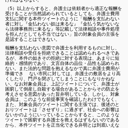
（5）以上からすると、弁護士は依頼者から適正な報酬を
受けることが当然認められているとしても、弁護士費用
支払に関する本件ツイートのように「報酬を支払わない
者に対し『金払わない奴は来るな』『金払う気がないな
ら法律事務所に来るな』等記載して法律相談や事件処理
を拒んだとしても不当ではない」旨の対象会員の主張を
是認することはできない。
報酬を支払わない意図で弁護士を利用するものに対し、
法律相談や受任を拒絶できることは認められるべきであ
るが、本件の如きその拒絶に対する表現は、あまりに短
絡的・感情的であり、文言自体の品位・品性も認められ
ない。また法的な問題を抱えるなかで真に弁護士費用が
準備でき ない市民に対しては、弁護士の敷居をより高
くしたり、門戸を閉ざしてしまうことにもなりかねな
い、なお対象会員は、上記ツイートについて、弁護士が
困窮して倒産し自殺する場合があることからその防止を
考えさせる意図があった旨弁明している、しかし、対象
会員は、このような前提事実を確認したわけでもなく、
また、対象会員のツイートに関する主張では、後述のと
おりツイートは「させずり」に過ぎず、社会への影響は
ないかのようにいっていることからすると、このような
ツイートで困窮する弁護士を救えるはずもないのである
から、本件ツイートを正当化できる弁明とは到底いえな