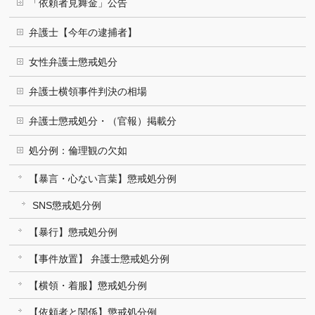
「依頼者見舞金」公告
弁護士【今年の逮捕者】
女性弁護士懲戒処分
弁護士横領事件判決の相場
弁護士懲戒処分・（官報）掲載分
処分例：倫理観の欠如
【暴言・心ない言葉】懲戒処分例
SNS懲戒処分例
【暴行】懲戒処分例
【事件放置】 弁護士懲戒処分例
【横領・着服】懲戒処分例
【依頼者と関係】懲戒処分例