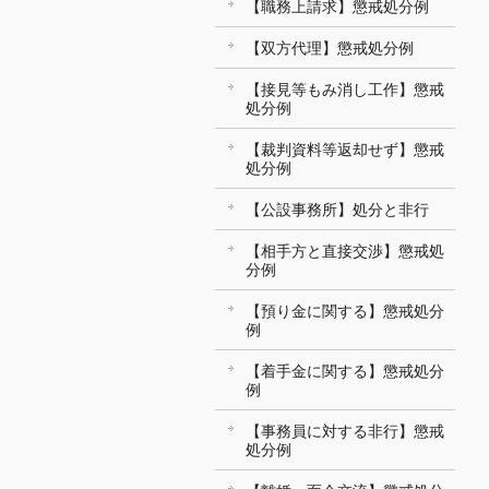
【職務上請求】懲戒処分例
【双方代理】懲戒処分例
【接見等もみ消し工作】懲戒
処分例
【裁判資料等返却せず】懲戒
処分例
【公設事務所】処分と非行
【相手方と直接交渉】懲戒処
分例
【預り金に関する】懲戒処分
例
【着手金に関する】懲戒処分
例
【事務員に対する非行】懲戒
処分例