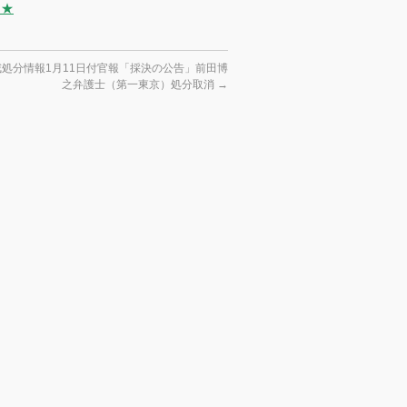
 ★
処分情報1月11日付官報「採決の公告」前田博
之弁護士（第一東京）処分取消
→