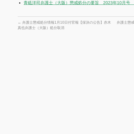
青砥洋司弁護士（大阪）懲戒処分の要旨 2023年10月号
←
弁護士懲戒処分情報1月10日付官報【採決の公告】赤木
弁護士懲戒
真也弁護士（大阪）処分取消