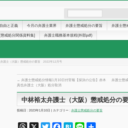
自由と正義
今月の弁護士業界
弁護士懲戒処分の要旨
弁護士懲
[懲戒処分関係資料集]
弁護士職務基本規程(外部pdf)
弁護士（大阪）懲戒処分の要旨 2022年12月号
←
弁護士懲戒処分情報1月10日付官報【採決の公告】赤木
弁護士懲戒
真也弁護士（大阪）処分取消
中林裕太弁護士（大阪）懲戒処分の要旨
投稿日 : 2023年1月10日 | カテゴリー :
弁護士懲戒処分の要旨
Threads
X
Twitter
Facebook
Hatena
Line
共