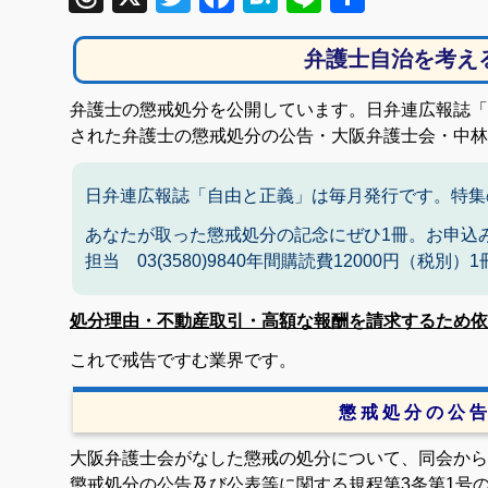
有
弁護士自治を考え
弁護士の懲戒処分を公開しています。日弁連広報誌「自
された弁護士の懲戒処分の公告・大阪弁護士会・中林
日弁連広報誌「自由と正義」は毎月発行です。特集
あなたが取った懲戒処分の記念にぜひ1冊。お申込
担当 03(3580)9840年間購読費12000円（税別
処分理由・不動産取引・高額な報酬を請求するため依
これで戒告ですむ業界です。
懲 戒 処 分 の 公 告
大阪弁護士会がなした懲戒の処分について、同会から
懲戒処分の公告及び公表等に関する規程第3条第1号