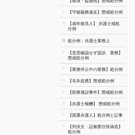
【痴漢・盗撮他】懲戒処分例
【守秘義務違反】懲戒処分例
【成年後見人】 弁護士戒処
分例
処分例：弁護士業務上
【意思確認せず提訴、業務】
懲戒処分例
【業務停止中の業務】処分例
【非弁提携】懲戒処分例
【医療過誤事件】懲戒処分例
【弁護士報酬】 懲戒処分例
【国選弁護人】処分例と記事
【判決文・証拠委任状偽造】
処分例