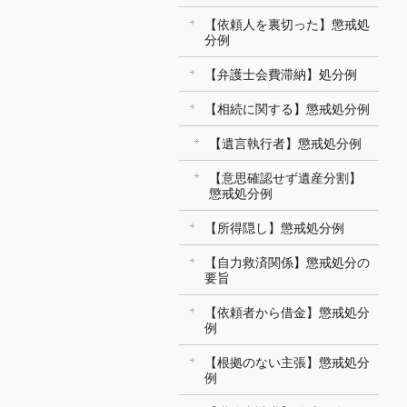
【依頼人を裏切った】懲戒処
分例
【弁護士会費滞納】処分例
【相続に関する】懲戒処分例
【遺言執行者】懲戒処分例
【意思確認せず遺産分割】
懲戒処分例
【所得隠し】懲戒処分例
【自力救済関係】懲戒処分の
要旨
【依頼者から借金】懲戒処分
例
【根拠のない主張】懲戒処分
例