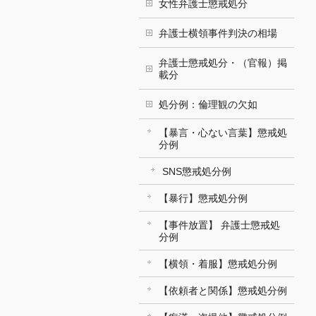
女性弁護士懲戒処分
弁護士横領事件判決の相場
弁護士懲戒処分・（官報）掲
載分
処分例：倫理観の欠如
【暴言・心ない言葉】懲戒処
分例
SNS懲戒処分例
【暴行】懲戒処分例
【事件放置】 弁護士懲戒処
分例
【横領・着服】懲戒処分例
【依頼者と関係】懲戒処分例