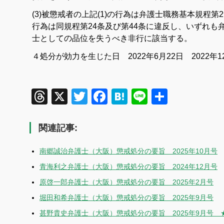
(3)被懲戒者の上記(1)の行為は弁護士職務基本規程第2
行為は同規程第24条及び第44条に違反し、いずれも
士としての品位を失うべき非行に該当する。
４処分が効力を生じた日 2022年6月22日
2022年
Threads
X
Twitter
Facebook
Hatena
Line
共
有
関連記事:
南郷誠治弁護士（大阪）懲戒処分の要旨 2025年10月号
青海利之弁護士（大阪）懲戒処分の要旨 2024年12月号
原啓一郎弁護士（大阪）懲戒処分の要旨 2025年2月号
堀田和希弁護士（大阪）懲戒処分の要旨 2025年9月号
甚野貴史弁護士（大阪）懲戒処分の要旨 2025年9月号 