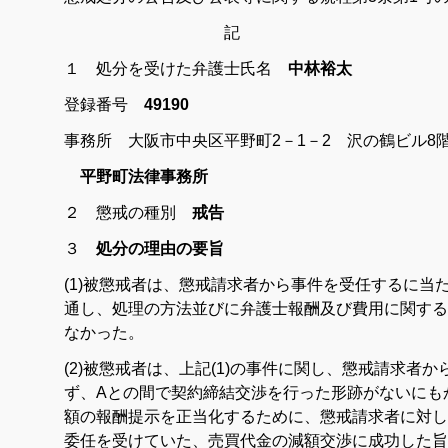
記
１ 処分を受けた弁護士
氏名
中林裕太
登録番号
49190
事務所 大阪市中央区平野町2－1－2 沢の鶴ビル8
平野町法律事務所
２ 懲戒の種別
戒告
３
処分の理由の要旨
(1)被懲戒者は、懲戒請求者から事件を受任するに当
通し、処理の方法並びに弁護士報酬及び費用に関する
なかった。
(2)被懲戒者は、上記(1)の事件に関し、懲戒請求者
ず、Aとの間で契約締結交渉を行った形跡がないにも
額の報酬提示を正当化するために、懲戒請求者に対し
委任を受けていた、売買代金の減額交渉に成功した旨