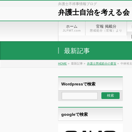
弁護士不祥事情報ブログ
弁護士自治を考える会
ホーム
官報 掲載分
JLFMT.com
懲戒処分（官報）より
最新記事
HOME
»
最新記事 »
弁護士懲戒処分の要旨
»
中林裕太
Wordpressで検索
googleで検索