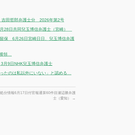
吉田哲郎弁護士分 2026年第2号
3月28日共同兒玉博信弁護士（宮崎）
留保 6月26日宮崎日日、兒玉博信弁護
横領…
3月9日NHK兒玉博信弁護士
るったのは私以外にいない」と認める…
処分情報6月17日付官報通算60件目瀬辺勝弁護
士（愛知）
→