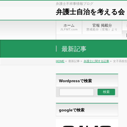
弁護士不祥事情報ブログ
弁護士自治を考える会
ホーム
官報 掲載分
JLFMT.com
懲戒処分（官報）より
最新記事
HOME
»
最新記事 »
弁護士に関する記事
»
女子高校生
Wordpressで検索
googleで検索