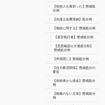
【依頼人を裏切った】懲戒処
分例
【弁護士会費滞納】処分例
【相続に関する】懲戒処分例
【遺言執行者】懲戒処分例
【意思確認せず遺産分割】
懲戒処分例
【所得隠し】懲戒処分例
【自力救済関係】懲戒処分の
要旨
【依頼者から借金】懲戒処分
例
【根拠のない主張】懲戒処分
例