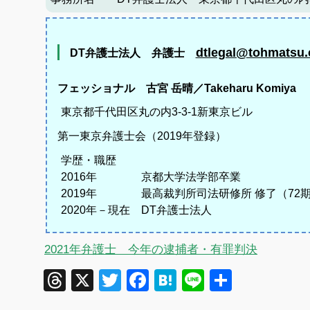
dtlegal@tohmatsu.
DT弁護士法人 弁護士
フェッショナル
古宮 岳晴／Takeharu Komiya
東京都千代田区丸の内3-3-1
新東京ビル
第一東京弁護士会（2019年登録）
学歴・職歴
2016年 京都大学法学部卒業
2019年 最高裁判所司法研修所 修了（72
2020年－現在 DT弁護士法人
2021年弁護士 今年の逮捕者・有罪判決
Threads
X
Twitter
Facebook
Hatena
Line
共
有