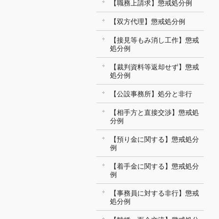
【職務上請求】懲戒処分例
【双方代理】懲戒処分例
【接見等もみ消し工作】懲戒
処分例
【裁判資料等返却せず】懲戒
処分例
【公設事務所】処分と非行
【相手方と直接交渉】懲戒処
分例
【預り金に関する】懲戒処分
例
【着手金に関する】懲戒処分
例
【事務員に対する非行】懲戒
処分例