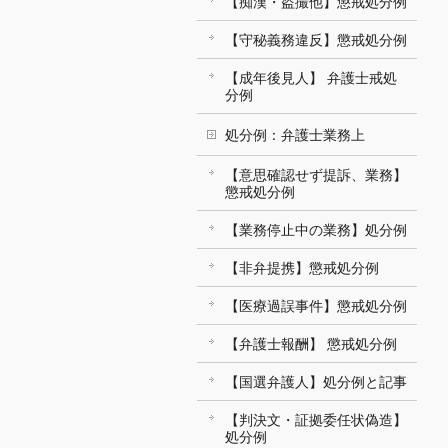
【痴漢・盗撮他】懲戒処分例
【守秘義務違反】懲戒処分例
【成年後見人】 弁護士戒処
分例
処分例：弁護士業務上
【意思確認せず提訴、業務】
懲戒処分例
【業務停止中の業務】処分例
【非弁提携】懲戒処分例
【医療過誤事件】懲戒処分例
【弁護士報酬】 懲戒処分例
【国選弁護人】処分例と記事
【判決文・証拠委任状偽造】
処分例