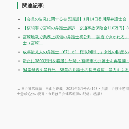
関連記事:
【会員の告発に関する会長談話】1月14日香川県弁護士会 
【横領罪で宮崎の弁護士起訴 交通事故保険金110万円】
宮崎地裁で業務上横領の弁護士初公判 「認否できかねる」
士（宮崎）
成年後見人の弁護士（67）が「権限利用し」女性の財産を
新たに3800万円を着服した疑い 宮崎市の弁護士を再逮捕・
94歳母親を暴行死 58歳の弁護士の長男逮捕「暴力をふ
←
日弁連広報誌「自由と正義」2021年6月号Vol168・弁護
弁護士懲戒
士懲戒処分の要旨・今月は日弁連広報課の配慮に感謝！