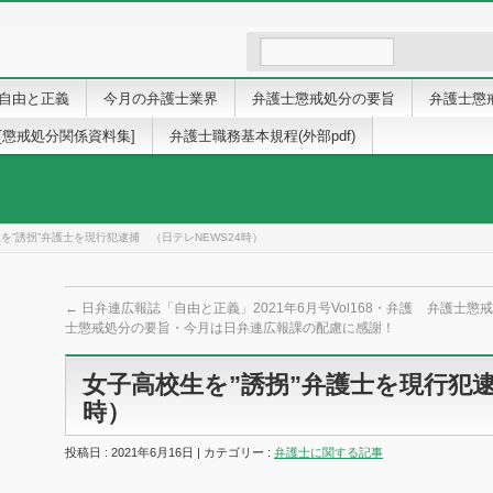
自由と正義
今月の弁護士業界
弁護士懲戒処分の要旨
弁護士懲
[懲戒処分関係資料集]
弁護士職務基本規程(外部pdf)
を”誘拐”弁護士を現行犯逮捕 （日テレNEWS24時）
←
日弁連広報誌「自由と正義」2021年6月号Vol168・弁護
弁護士懲戒
士懲戒処分の要旨・今月は日弁連広報課の配慮に感謝！
女子高校生を”誘拐”弁護士を現行犯逮
時）
投稿日 : 2021年6月16日 | カテゴリー :
弁護士に関する記事