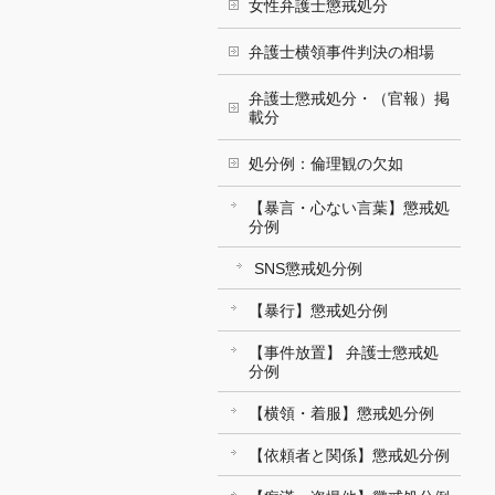
女性弁護士懲戒処分
弁護士横領事件判決の相場
弁護士懲戒処分・（官報）掲
載分
処分例：倫理観の欠如
【暴言・心ない言葉】懲戒処
分例
SNS懲戒処分例
【暴行】懲戒処分例
【事件放置】 弁護士懲戒処
分例
【横領・着服】懲戒処分例
【依頼者と関係】懲戒処分例