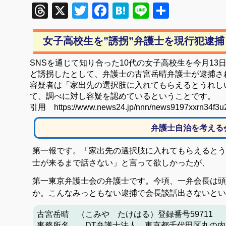
Threads
X
Twitter
Facebook
Hatena
Line
共
有
女子高校生を”誘拐”弁護士を現行犯逮捕
SNSを通じて知り合った10代の女子高校生を今月1
ど誘拐したとして、弁護士の古宮岳晴弁護士が逮捕さ
容疑者は「家出先の選択肢に入れてもらえるとうれし
て、調べに対し容疑を認めているということです。
引用 https://www.news24.jp/nnn/news9197xxrn34f3u2
弁護士自治を考える
第一報です。「家出先の選択肢に入れてもらえるとう
士が来るまで話さない」と言って欲しかったが、
第一東京弁護士会の弁護士です。今頃、一弁会長は頭
か。こんなみっともない逮捕で会長談話出さないとい
古宮岳晴 （こみや たけはる）登録番号59711
事務所名 DT弁護士法人 東京都千代田区丸の内3