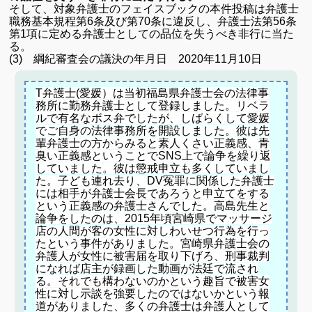
そして、対象弁護士のフェイスブックの本件投稿は弁護士
職務基本規程第6条及び第70条に違反し、弁護士法第56条
第1項に定める弁護士としての品位を失うべき非行に当た
る。
(3) 綱紀審査会の議決の年月日 2020年11月10日
T弁護士(愛媛）は当初福島県弁護士会の法律事
務所に勤務弁護士として登録しました。リベラ
ルで有名なボス弁でしたが、しばらくして愛媛
でご自身の法律事務所を開設しました。彼は先
輩弁護士の方からみると素人くさい正義感、青
臭い正義感ということでSNS上で論争を繰り返
していました。彼は懲戒申立も多くしていまし
た。子ども連れ去り、DV冤罪に関係した弁護士
には相手が弁護士会長であろうと申立てをする
という正義感の弁護士さんでした。
高島先生と
論争をしたのは、2015年頃宮崎県でマッサージ
店の人間が客の女性に対しわいせつ行為を行っ
たという事件がありました。宮崎県弁護士会の
弁護人が女性に被害届を取り下げろ、刑事裁判
になれば店主が録画した動画が法廷で流され
る。それでも構わないのかという趣旨で被害女
性に対し示談を強要したのではないかという報
道がありました、多くの弁護士は弁護人として