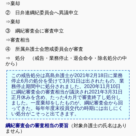
⇒棄却
② 日弁連綱紀委員会へ異議申立
⇒棄却
③ 綱紀審査会に審査申立
⇒審査相当
④ 所属弁護士会懲戒委員会が審査
⇒ 処分 （戒告・業務停止・退会命令・除名処分の中
から）
この戒告処分は髙島弁護士が2021年2月18日に業務
停止6月の処分を受けて3月31日は出されたもの、業
務停止期間中に処分されました。2020年11月10日
に綱紀審査会の審査相当が議決され2021年3月31日
正月休みを含め、たった4カ月で審査終了し処分し
ました。一度棄却をしたものが、綱紀審査会から回
ってきた。毎年年度末役員交代の時期には出しにく
い処分がこそっと出てきます。
綱紀審査会の審査相当の要旨
（対象弁護士の氏名はあり
ません）