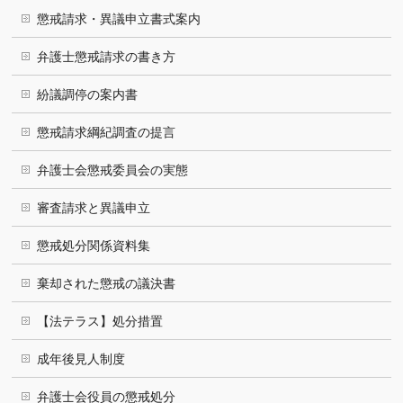
懲戒請求・異議申立書式案内
弁護士懲戒請求の書き方
紛議調停の案内書
懲戒請求綱紀調査の提言
弁護士会懲戒委員会の実態
審査請求と異議申立
懲戒処分関係資料集
棄却された懲戒の議決書
【法テラス】処分措置
成年後見人制度
弁護士会役員の懲戒処分