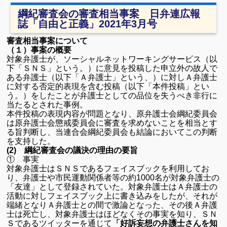
綱紀審査会の審査相当事案 日弁連広報
誌「自由と正義」2021年3月号
審査相当事案について
（１）事案の概要
対象弁護士が、ソーシャルネットワーキングサービス（以
下「ＳＮＳ」という。）に意見を投稿した申立外の故人で
ある弁護士（以下「Ａ弁護士」という、）に対しＡ弁護士
に対する否定的表現を含む投稿（以下「本件投稿」とい
う。）をしたことが弁護士としての品位を失うべき非行に
当たるとされた事例。
本件投稿の表現内容が問題となり、原弁護士会綱紀委員会
は原弁護士会懲戒委員会に審査を求めないことを相当とす
る旨判断し、当連合会綱紀委員会も結論においてこの判断
を支持した。
(2) 綱紀審査会の議決の理由の要旨
① 事実
対象弁護士はＳＮＳであるフェイスブックを利用してお
り、弁護士や市民運動関係者等の約1000名が対象弁護士の
「友達」として登録されていた。対象弁護士はＡ弁護士の
活動に対しフェイスブック上に書き込みをしたが、それが
端緒となりＡ弁護士との間で激論となった、その後Ａ弁護
士は死亡し、対象弁護士はほどなくその事実を知り、ＳＮ
Ｓであるツイッターを通じて
「好訴妄想の弁護士さんを知