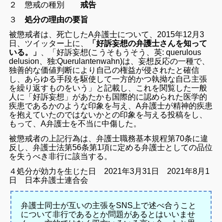
２ 懲戒の種別
戒告
３
処分の理由の要旨
被懲戒者は、死亡したA弁護士について、2015年12月3
日、ツイッター上に、
「好訴妄想の弁護士さんを知って
いる。」
、「好訴妄想(こうそもうそう、英: querulous
delusion、独:Querulantenwahn)は、妄想反応の一種で、
独善的な価値判断により自己の権益が侵されたと確信
し、あらゆる手段を駆使して一方的かつ執拗な自己主張
を繰り返すものをいう」と記載し、これを関覧した一般
人に「好訴妄想」があたかも国際的に認められた医学的
疾患であるかのような印象を与え、A弁護士が精神的疾患
を抱えていたのではないかとの印象を与える投稿をし、
もって、A弁護士を不当に中傷した。
被懲戒者の上記行為は、弁護士職務基本規程第70条に違
反し、弁護士法第56条第1項に定める弁護士としての品位
を失うべき非行に該当する。
４処分が効力を生じた日 2021年3月31日
2021年8月1
日 日本弁護士連合会
弁護士同士が互いの主張をSNS上で述べ合うこと
について非行であるとか問題があるとはいいませ