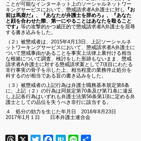
ことが可能なインターネット上のソーシャルネットワー
キングサービスにおいて、懲戒請求者A弁護士に対し
『お
前は馬鹿だ』、『あなたが弁護士を辞めろ』、『あなた
と顔を合わせた際、第一にやることはあなたを殴ること
です』
等の攻撃的かつ威圧的で懲戒請求者A弁護士を屈辱
する書き込みをした。
（２）被懲戒者は、2015年4月13日、上記ソーシャルネ
ットワーキングサービスにおいて、懲戒請求者A弁護士に
ついて懲戒事由があることを事実上法律上裏付ける相当
な根拠について調査、検討をした形跡もないまま、懲戒
請求者A弁護士に対する懲戒請求案として7項目にわたる
非行事実の骨子を示した上、相当程度の業務停止処分を
科するのが相当である旨の書き込みをした。
（３）被懲戒者の上記行為は弁護士職務基本規定第6条
に、上記（２）の行為は同規定第70条及び第71条に違反
し上記各行為はいずれも弁護士法第56条第1項に定める弁
護士としての品位を失うべき非行に該当する。
４ 処分の効力を生じた年月日 2016年8月23日
2017年1月１日 日本弁護士連合会
Threads
X
Twitter
Facebook
Hatena
Line
共