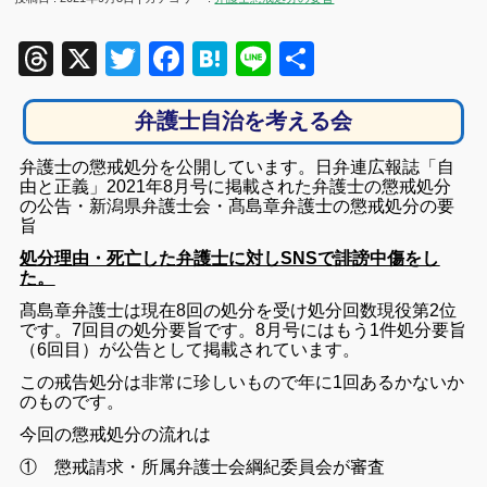
Threads
X
Twitter
Facebook
Hatena
Line
共
有
弁護士自治を考える会
弁護士の懲戒処分を公開しています。日弁連広報誌「自
由と正義」2021年8月号に掲載された弁護士の懲戒処分
の公告・新潟県弁護士会・髙島章弁護士の懲戒処分の要
旨
処分理由・死亡した弁護士に対しSNSで誹謗中傷をし
た。
髙島章弁護士は現在8回の処分を受け処分回数現役第2位
です。7回目の処分要旨です。8月号にはもう1件処分要旨
（6回目）
が公告として掲載されています。
この戒告処分は非常に珍しいもので年に1回あるかないか
のものです。
今回の懲戒処分の流れは
① 懲戒請求・所属弁護士会綱紀委員会が審査