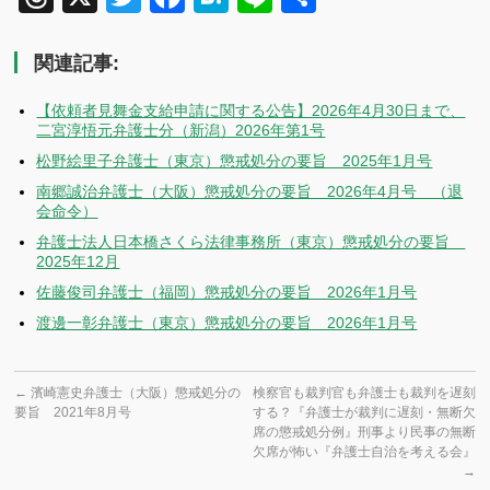
有
関連記事:
【依頼者見舞金支給申請に関する公告】2026年4月30日まで、
二宮淳悟元弁護士分（新潟）2026年第1号
松野絵里子弁護士（東京）懲戒処分の要旨 2025年1月号
南郷誠治弁護士（大阪）懲戒処分の要旨 2026年4月号 （退
会命令）
弁護士法人日本橋さくら法律事務所（東京）懲戒処分の要旨
2025年12月
佐藤俊司弁護士（福岡）懲戒処分の要旨 2026年1月号
渡邊一彰弁護士（東京）懲戒処分の要旨 2026年1月号
←
濱崎憲史弁護士（大阪）懲戒処分の
検察官も裁判官も弁護士も裁判を遅刻
要旨 2021年8月号
する？『弁護士が裁判に遅刻・無断欠
席の懲戒処分例』刑事より民事の無断
欠席が怖い『弁護士自治を考える会』
→