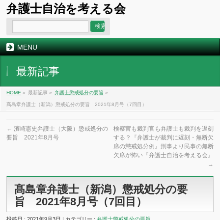
弁護士自治を考える会
MENU
最新記事
HOME
»
最新記事 »
弁護士懲戒処分の要旨
»
髙島章弁護士（新潟）懲戒処分の要旨 2021年8月号（7回目）
←
濱崎憲史弁護士（大阪）懲戒処分の
検察官も裁判官も弁護士も裁判を遅刻
要旨 2021年8月号
する？『弁護士が裁判に遅刻・無断欠
席の懲戒処分例』刑事より民事の無断
欠席が怖い『弁護士自治を考える会』
→
髙島章弁護士（新潟）懲戒処分の要
旨 2021年8月号（7回目）
投稿日 : 2021年9月3日 | カテゴリー :
弁護士懲戒処分の要旨