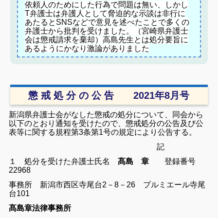
依頼人のためにした行為で問題は無い、しかし
T弁護士は弁護人として脅迫的な示談は非行に
あたるとSNSなどで意見を述べたことで多くの
弁護士から批判を受けました。（宮崎県弁護士
会は懲戒請求を棄却）
高島先生とは処分要旨に
あるようにかなり激論がありました
懲 戒 処 分 の 公 告 2021年8月号
新潟県弁護士会がなした懲戒の処分について、同会から
以下のとおり通知を受けたので、懲戒処分の公告及び公
表等に関する規程第3条第1号の規定により公告する。
記
１ 処分を受けた弁護士
氏名
髙島 章
登録番号
22968
事務所 新潟市西区寺尾台2－8－26 プルミエール寺尾
台101
髙島章法律事務所