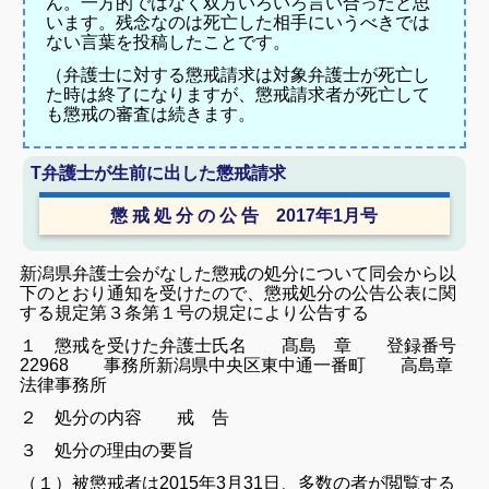
ん。一方的ではなく双方いろいろ言い合ったと思
います。残念なのは死亡した相手にいうべきでは
ない言葉を投稿したことです。
（弁護士に対する懲戒請求は対象弁護士が死亡し
た時は終了になりますが、懲戒請求者が死亡して
も懲戒の審査は続きます。
T弁護士が生前に出した懲戒請求
懲 戒 処 分 の 公 告
2017年1月号
新潟県弁護士会がなした懲戒の処分について同会から以
下のとおり通知を受けたので、懲戒処分の公告公表に関
する規定第３条第１号の規定により公告する
１ 懲戒を受けた弁護士
氏名 髙島 章 登録番号
22968 事務所新潟県中央区東中通一番町
高島章
法律事務所
２ 処分の内容 戒 告
３ 処分の理由の要旨
（１）被懲戒者は2015年3月31日、多数の者が閲覧する