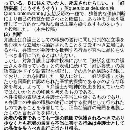
っている。Ｂに住んでいた人、死去されたらしい。」「好
訴妄想（こうそもうそう）」
英querulous delusion,独
Querulantenwahn)は妄想反応の一種で、独善的な価値判断
により自己の権益が侵されたと確信し、あらゆる手段を駆
使して一方的かつ執拗な自己主義を繰り返すものをいう」
と投稿した。（本件投稿）
(3）判断
弁護士は弁護士としての職務の遂行に関し批判的な立場を
含む様々な立場から論評されることを甘受すべき立場にあ
るから、弁護士が弁護士を批判する行為が直ちに品位を失
うべき非行に当たるとはいえない。
しかし、対象弁護士は本件投稿において「好訴妄想の弁護
士さんを知っている」との表現に続けて「好訴妄想」の英
語表記やドイツ語表記を併記し、その具体的病態を記載し
ており、これを閲覧した一般人に対し、「好訴妄想」があ
たかも国際的に認められた医学的疾病であるかのような印
象を与え、よって、Ａ弁護士が精神的疾患を抱えていたの
ではないかととの印象を与えるものである。
本件投稿の表現はＡ弁護士を不当に中傷するものであり、
Ａ弁護士の生前の職務の遂行に対する批判として行われた
ものであることを考慮しても、正当な論評の範囲を逸脱し
たものと言わざるを得ない。
死者の名誉であっても一定の範囲で保護されるべきであり
少なくとも死者の名誉を不当に害する行為は弁護士として
の品位を失うべき非行に当たり得る。