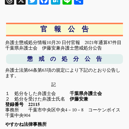
Threads
X
Twitter
Facebook
Hatena
Line
共
有
官 報 公 告
弁護士懲戒処分情報10月20 日付官報 2021年通算87件目
千葉県弁護士会 伊藤安兼弁護士懲戒処分公告
懲 戒 の 処 分 公 告
弁護士法第64条第63項の規定により下記のとおり公告し
ます。
記
１ 処分をした弁護士会
千葉県弁護士会
２ 処分を受けた弁護士氏名
伊藤安兼
登録番号 22115
事務所 千葉市中央区中央4－10－8 コーケンボイス
千葉中央904
やすかね法律事務所