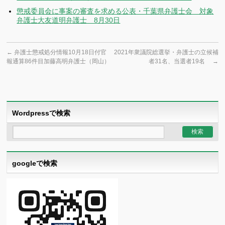
懲戒委員会に事案の審査を求める公表・千葉県弁護士会 対象
弁護士大友道明弁護士 8月30日
←
弁護士懲戒処分情報10月18日付官
2021年衆議院総選挙・弁護士の立候補
報通算86件目加藤高明弁護士（岡山）
者31名、当選者19名
→
Wordpressで検索
googleで検索