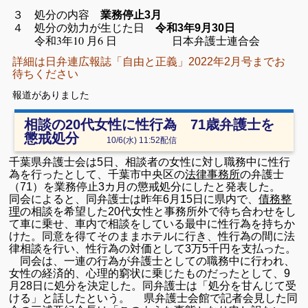
３ 処分の内容
業務停止3月
４ 処分の効力が生じた日
令和3年9月30日
令和3年10 月6 日 日本弁護士連合会
詳細は日弁連広報誌「自由と正義」2022年2月号までお
待ちください
報道がありました
相談の20代女性に性行為 71歳弁護士を
懲戒処分
10/6(水) 11:52
配信
千葉県弁護士会は5日、相談者の女性に対し職務中に性行
為を行ったとして、千葉市中央区の
法律事務所
の弁護士
（71）を業務停止3カ月の懲戒処分にしたと発表した。
同会によると、同弁護士は昨年6月15日に県内で、
債務整
理
の相談を希望した20代女性と事務所外で待ち合わせをし
て車に乗せ、車内で相談をしている最中に性行為を持ちか
けた。同意を得てそのままホテルに行き、性行為の間に法
律相談を行い、性行為の対価として3万5千円を支払った。
同会は、一連の行為が弁護士としての職務中に行われ、
女性の経済的、心理的窮状に乗じたものだったとして、9
月28日に処分を決定した。同弁護士は「処分を甘んじて受
ける」と話したという。 県弁護士会館で記者会見した同