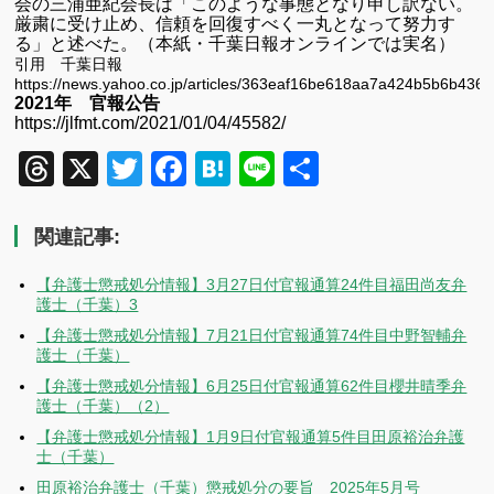
会の三浦亜紀会長は「このような事態となり申し訳ない。
厳粛に受け止め、信頼を回復すべく一丸となって努力す
る」と述べた。（本紙・千葉日報オンラインでは実名）
引用 千葉日報
https://news.yahoo.co.jp/articles/363eaf16be618aa7a424b5b6b436
2021年 官報公告
https://jlfmt.com/2021/01/04/45582/
Threads
X
Twitter
Facebook
Hatena
Line
共
有
関連記事:
【弁護士懲戒処分情報】3月27日付官報通算24件目福田尚友弁
護士（千葉）3
【弁護士懲戒処分情報】7月21日付官報通算74件目中野智輔弁
護士（千葉）
【弁護士懲戒処分情報】6月25日付官報通算62件目櫻井晴季弁
護士（千葉）（2）
【弁護士懲戒処分情報】1月9日付官報通算5件目田原裕治弁護
士（千葉）
田原裕治弁護士（千葉）懲戒処分の要旨 2025年5月号