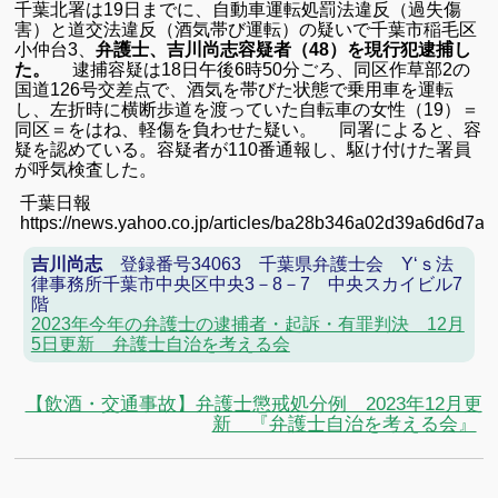
千葉北署は19日までに、自動車運転処罰法違反（過失傷
害）と道交法違反（酒気帯び運転）の疑いで千葉市稲毛区
小仲台3、
弁護士、吉川尚志容疑者（48）を現行犯逮捕し
た。
逮捕容疑は18日午後6時50分ごろ、同区作草部2の
国道126号交差点で、酒気を帯びた状態で乗用車を運転
し、左折時に横断歩道を渡っていた自転車の女性（19）＝
同区＝をはね、軽傷を負わせた疑い。 同署によると、容
疑を認めている。容疑者が110番通報し、駆け付けた署員
が呼気検査した。
千葉日報
https://news.yahoo.co.jp/articles/ba28b346a02d39a6d6d7
吉川尚志
登録番号34063 千葉県弁護士会 Y‘ｓ法
律事務所千葉市中央区中央3－8－7 中央スカイビル7
階
2023年今年の弁護士の逮捕者・起訴・有罪判決 12月
5日更新 弁護士自治を考える会
【飲酒・交通事故】弁護士懲戒処分例 2023年12月更
新 『弁護士自治を考える会』