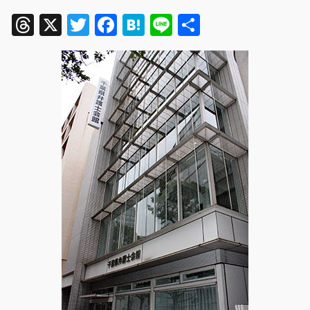
Threads
X
Twitter
Facebook
Hatena
Line
共
有