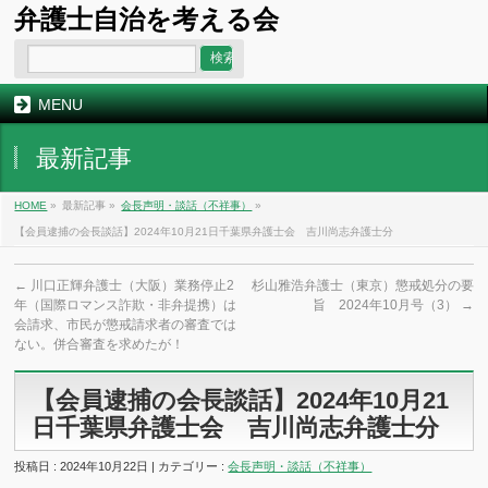
弁護士自治を考える会
MENU
最新記事
HOME
»
最新記事 »
会長声明・談話（不祥事）
»
【会員逮捕の会長談話】2024年10月21日千葉県弁護士会 吉川尚志弁護士分
←
川口正輝弁護士（大阪）業務停止2
杉山雅浩弁護士（東京）懲戒処分の要
年（国際ロマンス詐欺・非弁提携）は
旨 2024年10月号（3）
→
会請求、市民が懲戒請求者の審査では
ない。併合審査を求めたが！
【会員逮捕の会長談話】2024年10月21
日千葉県弁護士会 吉川尚志弁護士分
投稿日 : 2024年10月22日 | カテゴリー :
会長声明・談話（不祥事）