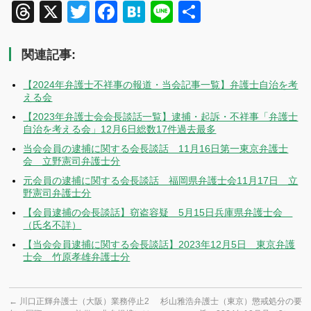
Threads
X
Twitter
Facebook
Hatena
Line
共
有
関連記事:
【2024年弁護士不祥事の報道・当会記事一覧】弁護士自治を考
える会
【2023年弁護士会会長談話一覧】逮捕・起訴・不祥事「弁護士
自治を考える会」12月6日総数17件過去最多
当会会員の逮捕に関する会長談話 11月16日第一東京弁護士
会 立野憲司弁護士分
元会員の逮捕に関する会長談話 福岡県弁護士会11月17日 立
野憲司弁護士分
【会員逮捕の会長談話】窃盗容疑 5月15日兵庫県弁護士会
（氏名不詳）
【当会会員逮捕に関する会長談話】2023年12月5日 東京弁護
士会 竹原孝雄弁護士分
←
川口正輝弁護士（大阪）業務停止2
杉山雅浩弁護士（東京）懲戒処分の要