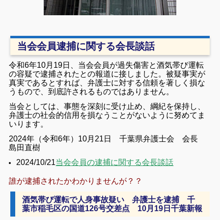
当会会員逮捕に関する会長談話
令和6年10月19日、当会会員が過失傷害と酒気帯び運転
の容疑で逮捕されたとの報道に接しました。被疑事実が
真実であるとすれば、弁護士に対する信頼を著しく損な
うもので、到底許されるものではありません。
当会としては、事態を深刻に受け止め、綱紀を保持し、
弁護士の社会的信用を損なうことがないように努めてま
いります。
2024年（令和6年）10月21日 千葉県弁護士会 会長
島田直樹
2024/10/21
当会会員の逮捕に関する会長談話
誰が逮捕されたかわかりませんが？？
酒気帯び運転で人身事故疑い 弁護士を逮捕 千
葉市稲毛区の国道126号交差点 10月19日千葉新報