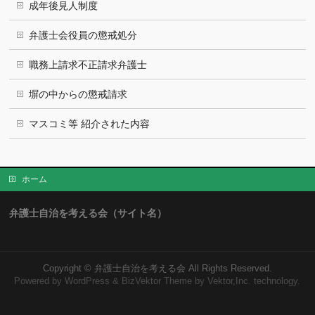
成年後見人制度
弁護士会役員の懲戒処分
職務上請求不正請求弁護士
塀の中からの懲戒請求
マスコミ等 紹介された内容
ホーム
弁護士自治を考える会（サイト名）
Copyright ©
弁護士自治を考える会
All Rights Reserved.
Powered by
WordPress
&
BizVektor Theme
by Vektor,Inc. technology.