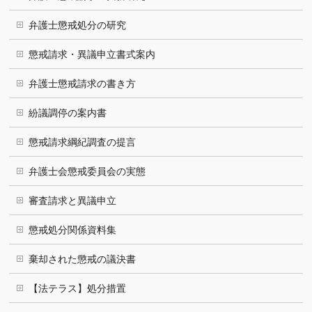
弁護士懲戒処分の研究
懲戒請求・異議申立書式案内
弁護士懲戒請求の書き方
紛議調停の案内書
懲戒請求綱紀調査の提言
弁護士会懲戒委員会の実態
審査請求と異議申立
懲戒処分関係資料集
棄却された懲戒の議決書
【法テラス】処分措置