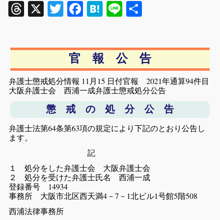
Threads
X
Twitter
Facebook
Hatena
Line
共
有
官 報 公 告
弁護士懲戒処分情報 11月15 日付官報 2021年通算94件目
大阪弁護士会 西浦一成弁護士懲戒処分公告
懲 戒 の 処 分 公 告
弁護士法第64条第63項の規定により下記のとおり公告し
ます。
記
１ 処分をした弁護士会 大阪弁護士会
２ 処分を受けた弁護士氏名 西浦一成
登録番号 14934
事務所 大阪市北区西天満4－7－1北ビル1号館5階508
西浦法律事務所