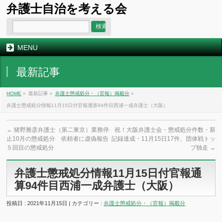
弁護士自治を考える会
MENU
最新記事
HOME
»
最新記事 »
弁護士懲戒処分・（官報）掲載分
»
弁護士懲戒処分情報11月15日付官報通算94件目西浦一成弁護士（大阪）
←
猪野雅彦弁護士（第二東京）業務停
祝！大阪弁護士会・懲戒処分件数・新
止10月の懲戒処分 依頼者に虚偽報告
記録達成・11月15日17件、団体戦トッ
５回目の懲戒処分
プ独走
→
弁護士懲戒処分情報11月15日付官報通
算94件目西浦一成弁護士（大阪）
投稿日 : 2021年11月15日 | カテゴリー :
弁護士懲戒処分・（官報）掲載分