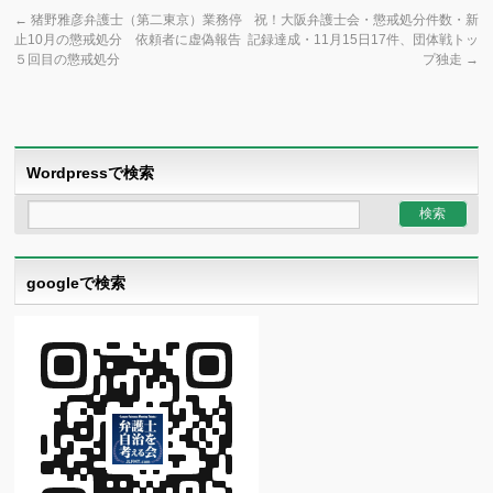
←
猪野雅彦弁護士（第二東京）業務停
祝！大阪弁護士会・懲戒処分件数・新
止10月の懲戒処分 依頼者に虚偽報告
記録達成・11月15日17件、団体戦トッ
５回目の懲戒処分
プ独走
→
Wordpressで検索
googleで検索