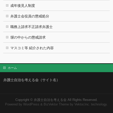
成年後見人制度
弁護士会役員の懲戒処分
職務上請求不正請求弁護士
塀の中からの懲戒請求
マスコミ等 紹介された内容
ホーム
弁護士自治を考える会（サイト名）
Copyright ©
弁護士自治を考える会
All Rights Reserved.
Powered by
WordPress
&
BizVektor Theme
by Vektor,Inc. technology.