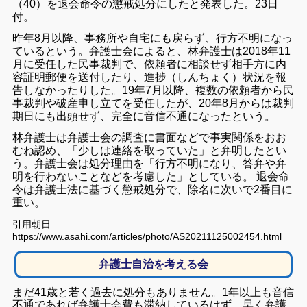
（40）を退会命令の懲戒処分にしたと発表した。23日
付。
昨年8月以降、事務所や自宅にも戻らず、行方不明になっ
ているという。弁護士会によると、林弁護士は2018年11
月に受任した民事裁判で、依頼者に相談せず相手方に内
容証明郵便を送付したり、進捗（しんちょく）状況を報
告しなかったりした。19年7月以降、複数の依頼者から民
事裁判や破産申し立てを受任したが、20年8月からは裁判
期日にも出頭せず、完全に音信不通になったという。
林弁護士は弁護士会の調査に書面などで事実関係をおお
むね認め、「少しは連絡を取っていた」と弁明したとい
う。弁護士会は処分理由を「行方不明になり、答弁や弁
明を行わないことなどを考慮した」としている。 退会命
令は弁護士法に基づく懲戒処分で、除名に次いで2番目に
重い。
引用朝日
https://www.asahi.com/articles/photo/AS20211125002454.html
弁護士自治を考える会
まだ41歳と若く過去に処分もありません。1年以上も音信
不通であれば弁護士会費も滞納しているはず、早く弁護