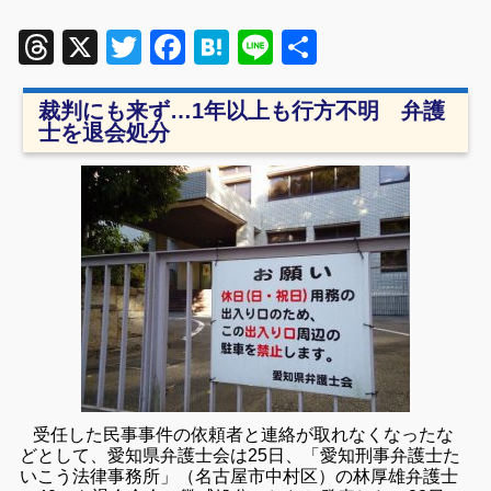
Threads
X
Twitter
Facebook
Hatena
Line
共
有
裁判にも来ず…1年以上も行方不明 弁護
士を退会処分
受任した民事事件の依頼者と連絡が取れなくなったな
どとして、愛知県弁護士会は25日、「愛知刑事弁護士た
いこう法律事務所」（名古屋市中村区）の林厚雄弁護士