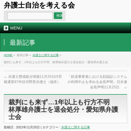
弁護士自治を考える会
MENU
最新記事
HOME
»
最新記事 »
弁護士に関する記事
»
裁判にも来ず…1年以上も行方不明 林厚雄弁護士を退会処分・愛知県弁護士会
←
弁護士懲戒処分情報11月25日付官
「鉄道事業者における顔認証システム
報通算97件目河野哲弁護士（福井）
の利用中止を求める会長声明」日弁連
会長声明11月25日
→
裁判にも来ず…1年以上も行方不明
林厚雄弁護士を退会処分・愛知県弁護
士会
投稿日 : 2021年11月25日 | カテゴリー :
弁護士に関する記事