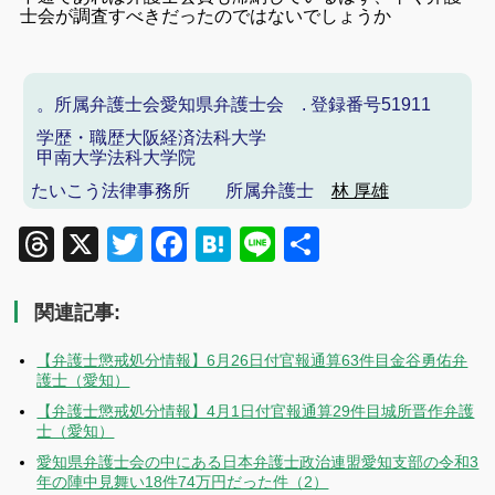
士会が調査すべきだったのではないでしょうか
。所属弁護士会
愛知県弁護士会
. 登録番号
51911
学歴・職歴
大阪経済法科大学
甲南大学法科大学院
たいこう法律事務所
所属弁護士
林 厚雄
Threads
X
Twitter
Facebook
Hatena
Line
共
有
関連記事:
【弁護士懲戒処分情報】6月26日付官報通算63件目金谷勇佑弁
護士（愛知）
【弁護士懲戒処分情報】4月1日付官報通算29件目城所晋作弁護
士（愛知）
愛知県弁護士会の中にある日本弁護士政治連盟愛知支部の令和3
年の陣中見舞い18件74万円だった件（2）