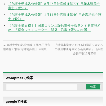
【弁護士懲戒処分情報】8月27日付官報通算77件目花木淳美弁
護士（愛知）
【弁護士懲戒処分情報】1月11日付官報通算4件目金森将也弁護
士（愛知）
【弁護士業界初！】国際ロマンス詐欺事件を得意とする事務所
が、「返金シュミレーター」開発！詐欺は愛知の弁護…
←
弁護士懲戒処分情報11月25日付官
「鉄道事業者における顔認証システム
報通算97件目河野哲弁護士（福井）
の利用中止を求める会長声明」日弁連
会長声明11月25日
→
Wordpressで検索
googleで検索