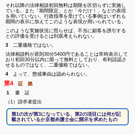
それ以降の法律相談初回無料は期限を区切らずに実施し
ている。また「期間限定」とか「今だけ！」などの表現
を用いていない。行政指導を受けている事例はいずれも
期間の表示に加えてこのような表現が用いられている。
このような実施状況に照らせば、不当に顧客を誘引する
との評価を受けるとは到底考えられない。
3
二重価格ではない。
法律相談料が原則30分5400円であることは常時表示して
おり初回30分以内に限って無料としており、有利誤認さ
せるものではなく、二重価格ではない。
4
よって、懲戒事由は認められない。
第4
証 拠
１
書 証
（1）請求者提出
第1の次が第3になっている、第2の項目には何が記
載されているか京都弁護士会に開示を求めたもの