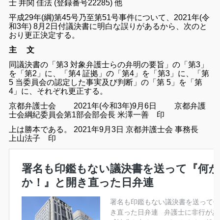
士
井関
佳法
(
登録
番
号22285
) 他
平成29
年
(
綱
)
第45号乃至第51号事件
につい
て
、
2021年
(
令
和3年
)
8月2日
付議
決書に明白な誤りが
ある
か
ら
、
次の
と
おり
更正
決定す
る
。
主
文
同議決書の
「
第3
対
象弁護士
ら
の弁明の
要旨
」
の
「
第3
」
を
「
第2
」
に
、
「
第4
証拠
」の
「
第4
」
を
「
第
3
」
に
、
「第
5
当委員会の認定した事実及び判断
」
の
「
第
5
」
を
「
第
4
」
に
、
それぞれ更正
する
。
京都弁護士会
20
21年
(
今和3年
)
9月6日
京都弁護
士会
綱紀
委
員会第1部
会
部会長 米
澤一善 印
上は
勝本である
。
2021年9月3日
京都并護士会
事務長
上山法子 印