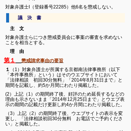
対象弁護士I（登録番号22285）他6名を懲戒しない。
議 決 書
主 文
対象弁護士らにつき懲戒委員会に事案の審査を求めない
ことを相当とする。
理 由
第１
懲戒請求事由の要旨
１
（1）対象弁護士が所属する京都南法律事務所（以下
「本件事務所」という）はそのウエブサイトにおいて
「法律相談 初回30分無料」「2014年8月31日まで」と
期間を記載し、約5か月間にわたり掲載した。
(
2）上記（1）の期間終了後、好評のため延長するなどの
理由も示さないまま「2014年12月25日まで」とウエブ表
示の期間の記載だけ更新し約4か月間にわたり掲載した。
（3）上記（2）の期間終了後、ウエブサイトの表示を変
更し、「法律相談初回30分無料 お電話でご予約くださ
い」と掲載した。