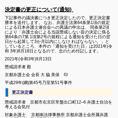
決定書の更正について(通知)
下記事
件の
議決書につ
き更正決定
したので
、
更正決定
書
謄本を
送
付します
。
なお
、
弁護
士法第64条
第1
項の
規
定
による日本弁護士連
合
会へ
の異
議
の申
出は
、
同条第2項
により
「
弁護士会による当該懲戒し
ない旨の
決
定に
係る
第
64条の
7第
1項第2号の規程による通知を受
けた
日の翌
日から起算して3か月以内にしなけ
ればならない
。
」
と
していると
ころ
、
本件の
「
通知
を
受
けた
日
」
は2021年
(
令
和
3年
)
8月18日とな
るので
、
念
のため付記し
ます
。
2
021年
(
令和3年
)
9月13日
懲戒請求者
殿
京
都弁
護
士
会
会長
大
脇
美保 印
平成29年
(綱)
第45号乃至第51号事
件
更正決定書
懲戒請求者 京
都市右
京区常
盤出口町12
–
6
弁
護士自治を
考え
る会気付
対象弁護士
京都南法律事務
所
京都弁護士会所属弁護