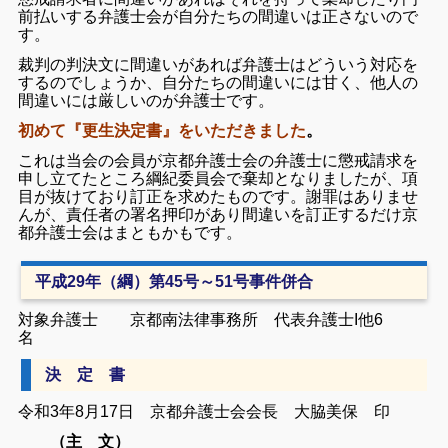
前払いする弁護士会が自分たちの間違いは正さないので
す。
裁判の判決文に間違いがあれば弁護士はどういう対応を
するのでしょうか、自分たちの間違いには甘く、他人の
間違いには厳しいのが弁護士です。
初めて『更生決定書』をいただきました
。
これは当会の会員が京都弁護士会の弁護士に懲戒請求を
申し立てたところ綱紀委員会で棄却となりましたが、項
目が抜けており訂正を求めたものです。
謝罪はありませ
んが、責任者の署名押印があり間違いを訂正するだけ京
都弁護士会はまともかもです。
平成29年（綱）第45号～51号事件併合
対象弁護士 京都南法律事務所 代表弁護士I他6
名
決 定 書
令和3年8月17日 京都弁護士会会長 大脇美保 印
（主 文）