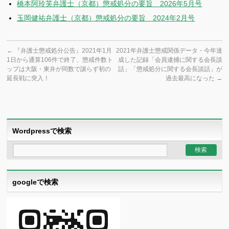
橋本阿玲芙弁護士（京都）懲戒処分の要旨 2026年5月号
玉岡健祐弁護士（京都）懲戒処分の要旨 2024年2月号
←
『弁護士懲戒処分公告』2021年1月
2021年弁護士懲戒関係データ・今年達
1日から通算106件で終了、懲戒件数ト
成した記録「会員逮捕に関する会長談
ップは大阪・東弁が同数で譲らず初の
話」「懲戒処分に関する会長談話」が
延長戦に突入！
過去最高になった
→
Wordpressで検索
googleで検索