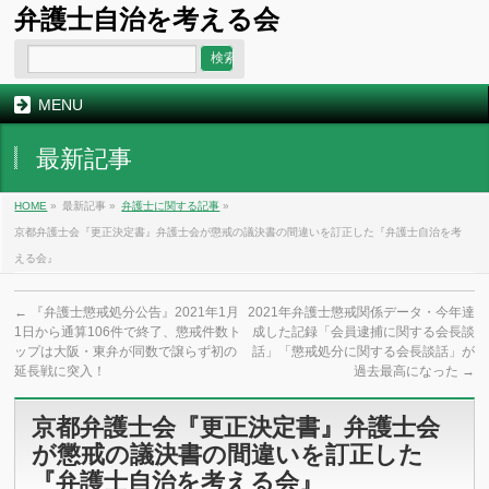
弁護士自治を考える会
MENU
最新記事
HOME
»
最新記事 »
弁護士に関する記事
»
京都弁護士会『更正決定書』弁護士会が懲戒の議決書の間違いを訂正した『弁護士自治を考
える会』
←
『弁護士懲戒処分公告』2021年1月
2021年弁護士懲戒関係データ・今年達
1日から通算106件で終了、懲戒件数ト
成した記録「会員逮捕に関する会長談
ップは大阪・東弁が同数で譲らず初の
話」「懲戒処分に関する会長談話」が
延長戦に突入！
過去最高になった
→
京都弁護士会『更正決定書』弁護士会
が懲戒の議決書の間違いを訂正した
『弁護士自治を考える会』