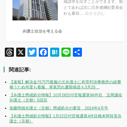
Threads
X
Twitter
Facebook
Hatena
Line
共
有
関連記事:
【速報】解決金75万円着服の元弁護士に有罪判決事務所の経費
補うため何度も着服、発覚恐れ書類偽造も3月25…
【弁護士懲戒処分情報】10月28日付官報通算96件目 玉岡謙佑
弁護士（京都）5回目
加藤明雄弁護士（京都）懲戒処分の要旨 2024年4月号
【弁護士懲戒処分情報】1月22日付官報通算4件目橋本阿玲芙弁
護士（京都）