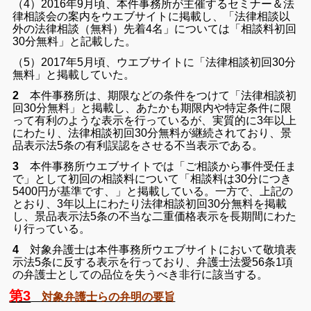
（4）2016年9月頃、本件事務所が主催するセミナー＆法
律相談会の案内をウエブサイトに掲載し、「法律相談以
外の法律相談（無料）先着4名」については「相談料初回
30分無料」と記載した。
（5）2017年5月頃、ウエブサイトに「法律相談初回30分
無料」と掲載していた。
2
本件事務所は、期限などの条件をつけて「法律相談初
回30分無料」と掲載し、あたかも期限内や特定条件に限
って有利のような表示を行っているが、実質的に3年以上
にわたり、法律相談初回30分無料が継続されており、景
品表示法5条の有利誤認をさせる不当表示である。
3
本件事務所ウエブサイトでは「ご相談から事件受任ま
で」として初回の相談料について「相談料は30分につき
5400円が基準です、」と掲載している。一方で、上記の
とおり、3年以上にわたり法律相談初回30分無料を掲載
し、景品表示法5条の不当な二重価格表示を長期間にわた
り行っている。
4
対象弁護士は本件事務所ウエブサイトにおいて敬墳表
示法5条に反する表示を行っており、弁護士法愛56条1項
の弁護士としての品位を失うべき非行に該当する。
第3
対象弁護士らの弁明の要旨