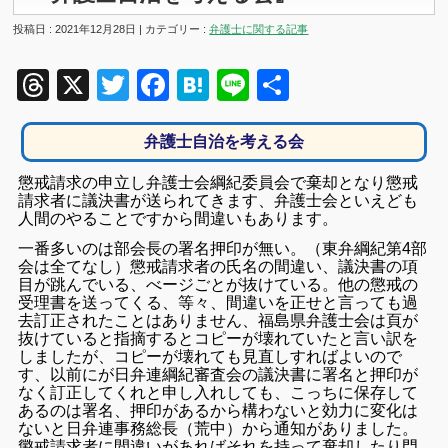
投稿日 : 2021年12月28日 | カテゴリー :
弁護士に関する記事
Threads
X
Twitter
Facebook
Hatena
Line
共
有
弁護士自治を考える会
懲戒請求の申立し弁護士会綱紀委員会で棄却となり懲戒
請求者に議決書が送られてきます、弁護士会といえども
人間のやることですから間違いもあります。
一番多いのは部会長の署名押印が無い。（東弁綱紀第4部
会は全てなし）懲戒請求者の氏名の間違い、議決書の項
目が跳んでいる、べージごとが抜けている。他の懲戒の
受理書を送ってくる、等々、間違いを正せと言っても過
去訂正されたことはありません、福島県弁護士会は頁が
抜けていると指摘するとコピーが壊れていたと言い訳を
しましたが、コピーが壊れても見直しすればよいので
す、以前にが日弁連綱紀審査会の議決書に署名と押印が
なく訂正してくれと申し入れしても、こっちに保存して
あるのは署名、押印があるから構わないと効力に変化は
ないと日弁連事務総長（荒中）から通知がありました。
懲戒請求者に間違いがあればそれを持って棄却したり門