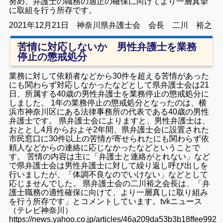
努め、弁護士の職務の適正の確保に向けてより一層真摯
に取組を行う所存です。
2021年12月21日 神奈川県弁護士会 会長 二川 裕之
苦情に対応しないか 男性弁護士を業務
停止の懲戒処分
業務に対して依頼者などから30件を超える苦情があった
にも関わらず対応しなかったなどとして県弁護士会は21
日、所属する40歳の男性弁護士を業務停止の懲戒処分に
しました。 1年の業務停止の懲戒処分となったのは、横
浜市神奈川区にある法律事務所の代表である40歳の男性
弁護士です。 県弁護士会によりますと、男性弁護士は、
おととし4月からおよそ2年間、県弁護士会に設置された
市民窓口に30件以上の苦情が寄せられたにも関わらず依
頼人などからの連絡に応じなかったなどということで
す。 苦情の内容は主に「弁護士と連絡がとれない」など
で県弁護士会は男性弁護士に対して繰り返し呼び出しを
行いましたが、「体調不良なのでいけない」などとして
応じませんでした。 県弁護士会の二川裕之会長は、「弁
護士職務の適性確保に向けて、より一層真しに取り組み
を行う所存です」とコメントしています。
tvkニュース
（テレビ神奈川）
https://news.yahoo.co.jp/articles/46a209da53b3b18ffee9