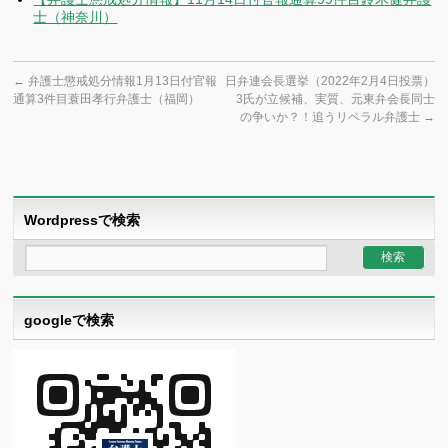
士（神奈川）
←
弁護士懲戒処分情報1月13日付官報
日弁連会長選挙（2022年2月4日投票）
通算3件目蓑田孝行弁護士（福岡）
3氏が立候補、実質、元東弁会長同士
の争いか？！追うリベラル弁護士
→
Wordpressで検索
googleで検索