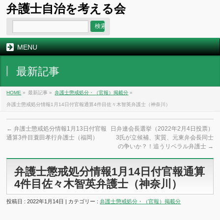
弁護士自治を考える会
MENU
最新記事
HOME
»
最新記事 »
弁護士懲戒処分・（官報）掲載分
»
弁護士懲戒処分情報1月14日付官報通算4件目佐々木智英弁護士（神奈川）
←
弁護士懲戒処分情報1月13日付官報
日弁連会長選挙（2022年2月4日投票）
通算3件目蓑田孝行弁護士（福岡）
3氏が立候補、実質、元東弁会長同士
の争いか？！追うリベラル弁護士
→
弁護士懲戒処分情報1月14日付官報通算
4件目佐々木智英弁護士（神奈川）
投稿日 : 2022年1月14日 | カテゴリー :
弁護士懲戒処分・（官報）掲載分