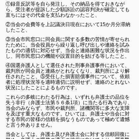
①録音反訳等を自ら発注し、その納品を得ておきなが
ら、受注者が提訴した少額訴訟の認容判決が確定しても
直ちにはその代金を支払わなかったこと、
②当会の会費等を上記議決日現在において15か月分滞納
したこと、
③当会市民窓口に同会員に関する多数の苦情が寄せられ
たために、当会役員から繰り返し呼び出しや連絡を試み
たものの適切に対応せず、当会と連絡困難な状況を作出
し、同市民窓口の機能や設置目的を妨げる等したこと、
④国選弁護人として選任された刑事弁護事件において、
裁判所が同会員と連絡がとれなくなり、裁判所により解
任されたこと、⑤受任した損害賠償事件について、依頼
者に処理状況等を適時適切に説明せず、連絡のとれない
状況にしたことによるものです。
これらの多岐にわたる行為は、いずれも弁護士の品位を
失う非行（弁護士法第５６条1項）に当たる行為であり、
当会のみならず、市民や裁判所、諸機関等に多大な支障
を及ぼす重大なものです。ひいては、弁護士や当会に対
する市民の皆様の信頼を損なうものであって極めて遺憾
と言う外ありません。
当会としては、弁護士及び弁護士会に対する信頼回復に