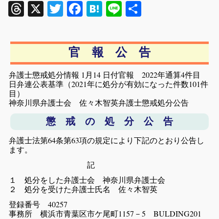
Threads
X
Twitter
Facebook
Hatena
Line
共
有
官 報 公 告
弁護士懲戒処分情報 1月14 日付官報 2022年通算4件目
日弁連公表基準（2021年に処分が有効になった件数101件
目）
神奈川県弁護士会 佐々木智英弁護士懲戒処分公告
懲 戒 の 処 分 公 告
弁護士法第64条第63項の規定により下記のとおり公告し
ます。
記
１ 処分をした弁護士会 神奈川県弁護士会
２ 処分を受けた弁護士氏名 佐々木智英
登録番号 40257
事務所 横浜市青葉区市ケ尾町1157－5 BULDING201