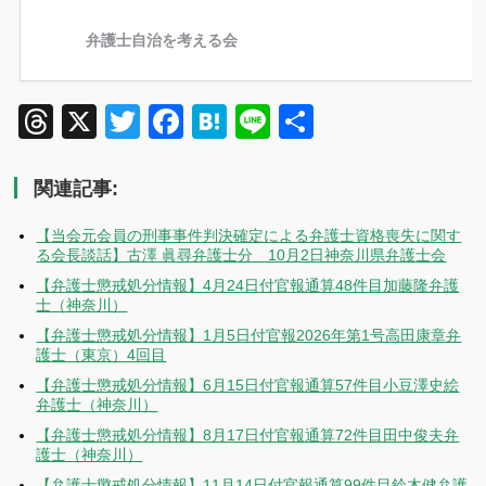
Threads
X
Twitter
Facebook
Hatena
Line
共
有
関連記事:
【当会元会員の刑事事件判決確定による弁護士資格喪失に関す
る会長談話】古澤 眞尋弁護士分 10月2日神奈川県弁護士会
【弁護士懲戒処分情報】4月24日付官報通算48件目加藤隆弁護
士（神奈川）
【弁護士懲戒処分情報】1月5日付官報2026年第1号高田康章弁
護士（東京）4回目
【弁護士懲戒処分情報】6月15日付官報通算57件目小豆澤史絵
弁護士（神奈川）
【弁護士懲戒処分情報】8月17日付官報通算72件目田中俊夫弁
護士（神奈川）
【弁護士懲戒処分情報】11月14日付官報通算99件目鈴木健弁護