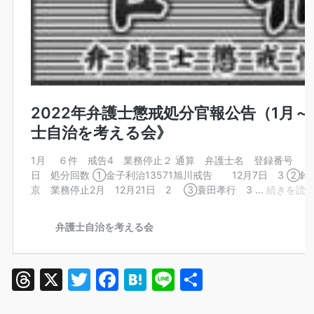
Threads
X
Twitter
Facebook
Hatena
Line
共
有