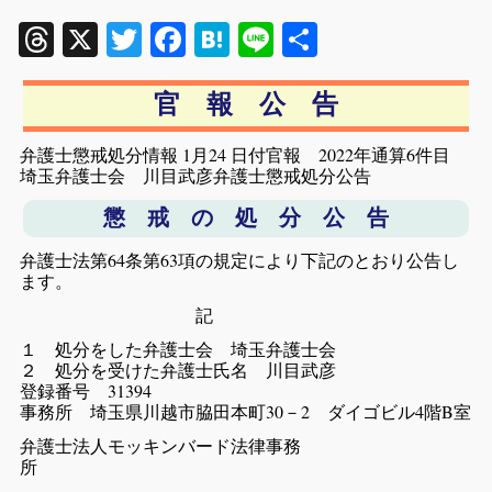
Threads
X
Twitter
Facebook
Hatena
Line
共
有
官 報 公 告
弁護士懲戒処分情報 1月24 日付官報 2022年通算6件目
埼玉弁護士会 川目武彦弁護士懲戒処分公告
懲 戒 の 処 分 公 告
弁護士法第64条第63項の規定により下記のとおり公告し
ます。
記
１ 処分をした弁護士会 埼玉弁護士会
２ 処分を受けた弁護士氏名 川目武彦
登録番号 31394
事務所 埼玉県川越市脇田本町30－2 ダイゴビル4階B室
弁護士法人モッキンバード法律事務
所