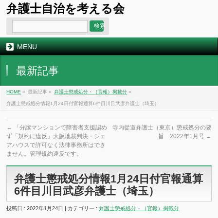
弁護士自治を考える会
MENU
最新記事
HOME
»
最新記事 »
弁護士懲戒処分・（官報）掲載分
»
弁護士懲戒処分情報1月24日付官報通算6件目川目武彦弁護士（埼玉）
←
「分譲マンションで障害者支援認め
寺内從道弁護士（東京）懲戒処分の要
ず「規約に違反」大阪地裁判決・シェ
旨 2022年1月号
→
アハウスで許可なく法律事務所はでき
ません。管理規約違反です。
弁護士懲戒処分情報1月24日付官報通算
6件目川目武彦弁護士（埼玉）
投稿日 : 2022年1月24日 | カテゴリー :
弁護士懲戒処分・（官報）掲載分