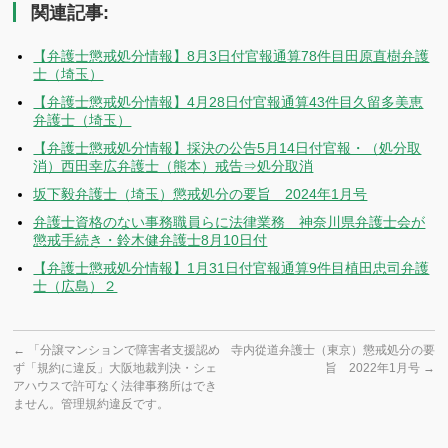
関連記事:
【弁護士懲戒処分情報】8月3日付官報通算78件目田原直樹弁護
士（埼玉）
【弁護士懲戒処分情報】4月28日付官報通算43件目久留多美恵
弁護士（埼玉）
【弁護士懲戒処分情報】採決の公告5月14日付官報・（処分取
消）西田幸広弁護士（熊本）戒告⇒処分取消
坂下毅弁護士（埼玉）懲戒処分の要旨 2024年1月号
弁護士資格のない事務職員らに法律業務 神奈川県弁護士会が
懲戒手続き・鈴木健弁護士8月10日付
【弁護士懲戒処分情報】1月31日付官報通算9件目植田忠司弁護
士（広島）２
←
「分譲マンションで障害者支援認め
寺内從道弁護士（東京）懲戒処分の要
ず「規約に違反」大阪地裁判決・シェ
旨 2022年1月号
→
アハウスで許可なく法律事務所はでき
ません。管理規約違反です。