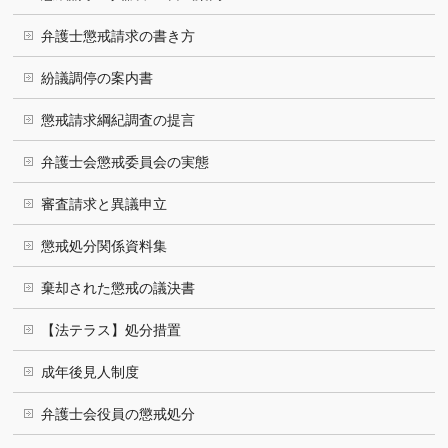
弁護士懲戒請求の書き方
紛議調停の案内書
懲戒請求綱紀調査の提言
弁護士会懲戒委員会の実態
審査請求と異議申立
懲戒処分関係資料集
棄却された懲戒の議決書
【法テラス】処分措置
成年後見人制度
弁護士会役員の懲戒処分