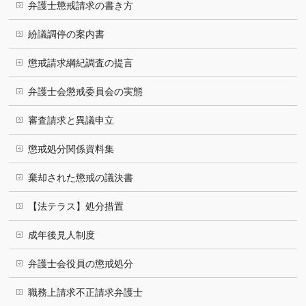
弁護士懲戒請求の書き方
紛議調停の案内書
懲戒請求綱紀調査の提言
弁護士会懲戒委員会の実態
審査請求と異議申立
懲戒処分関係資料集
棄却された懲戒の議決書
【法テラス】処分措置
成年後見人制度
弁護士会役員の懲戒処分
職務上請求不正請求弁護士