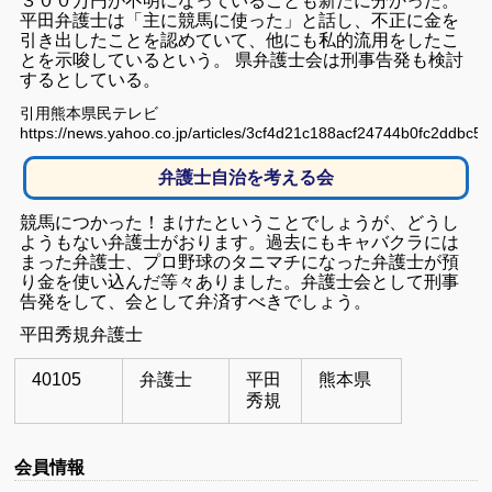
３００万円が不明になっていることも新たに分かった。
平田弁護士は「主に競馬に使った」と話し、不正に金を
引き出したことを認めていて、他にも私的流用をしたこ
とを示唆しているという。 県弁護士会は刑事告発も検討
するとしている。
引用熊本県民テレビ
https://news.yahoo.co.jp/articles/3cf4d21c188acf24744b0fc2ddbc5
弁護士自治を考える会
競馬につかった！まけたということでしょうが、どうし
ようもない弁護士がおります。過去にもキャバクラには
まった弁護士、プロ野球のタニマチになった弁護士が預
り金を使い込んだ等々ありました。弁護士会として刑事
告発をして、会として弁済すべきでしょう。
平田秀規弁護士
40105
弁護士
平田
熊本県
秀規
会員情報