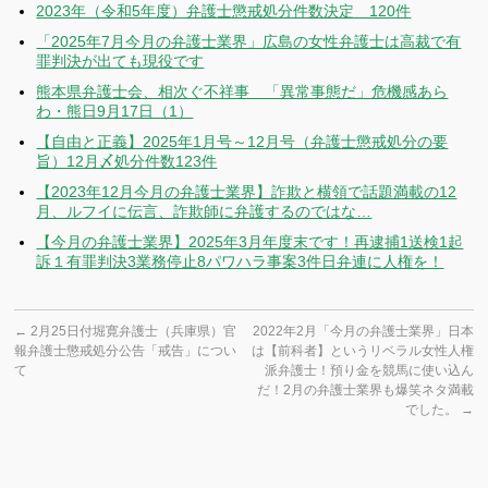
2023年（令和5年度）弁護士懲戒処分件数決定 120件
「2025年7月今月の弁護士業界」広島の女性弁護士は高裁で有
罪判決が出ても現役です
熊本県弁護士会、相次ぐ不祥事 「異常事態だ」危機感あら
わ・熊日9月17日（1）
【自由と正義】2025年1月号～12月号（弁護士懲戒処分の要
旨）12月〆処分件数123件
【2023年12月今月の弁護士業界】詐欺と横領で話題満載の12
月、ルフイに伝言、詐欺師に弁護するのではな…
【今月の弁護士業界】2025年3月年度末です！再逮捕1送検1起
訴１有罪判決3業務停止8パワハラ事案3件日弁連に人権を！
←
2月25日付堀寛弁護士（兵庫県）官
2022年2月「今月の弁護士業界」日本
報弁護士懲戒処分公告「戒告」につい
は【前科者】というリベラル女性人権
て
派弁護士！預り金を競馬に使い込ん
だ！2月の弁護士業界も爆笑ネタ満載
でした。
→