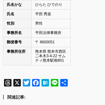
氏名かな
ひらた ひでのり
氏名
平田 秀規
性別
男性
事務所名
平田法律事務所
郵便番号
〒 8600051
事務所住所
熊本県 熊本市西区
二本木3-4-22 サム
ティ熊本駅南801
Threads
X
Twitter
Facebook
Hatena
Line
共
有
関連記事: