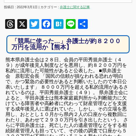
投稿日 : 2022年3月1日 | カテゴリー :
弁護士に関する記事
Threads
X
Twitter
Facebook
Hatena
Line
共
有
「競馬に使った…」弁護士が約８２００
万円を流用か【熊本】
熊本県弁護士会は２８日、会員の平田秀規弁護士（４
９）が成年後見人制度などを悪用し、約８２００万円を
私的に流用した可能性があると公表した。 ■県弁護士
会 原彰宏会長 「国民の信頼が損なわれる恐れが明白
で、かつ緊急の必要性があると判断いたしたので本日公
表いたします」 ８０００万円を超える私的流用があるさ
れているのは、平田秀規弁護士（４９）。 県弁護士会に
よると、平田弁護士は熊本家庭裁判所から判断能力に欠
けている障害者や高齢者に代わって財産管理などを支援
する成年後見人に選ばれていた。しかし、その立場を悪
用し、おととし１０月から県内２人の口座から複数回に
わたり、あわせて２９３０万円を引き出したという。 さ
らに平田弁護士は、死亡した人の遺産管理などをする相
続財産管理人も担っていて、その後の調査で口座から５