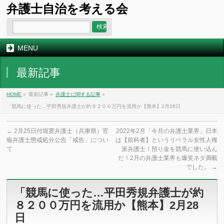
弁護士自治を考える会
MENU
最新記事
HOME
»
最新記事 »
弁護士に関する記事
»
「競馬に使った…平田秀規弁護士が約８２００万円を流用か【熊本】2月28日
←
2月25日付堀寛弁護士（兵庫県）官
2022年2月「今月の弁護士業界」日本
報弁護士懲戒処分公告「戒告」につい
は【前科者】というリベラル女性人権
て
派弁護士！預り金を競馬に使い込ん
だ！2月の弁護士業界も爆笑ネタ満載
でした。
→
「競馬に使った…平田秀規弁護士が約
８２００万円を流用か【熊本】2月28
日