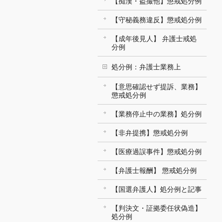
【痴漢・盗撮他】懲戒処分例
【守秘義務違反】懲戒処分例
【成年後見人】 弁護士戒処
分例
処分例：弁護士業務上
【意思確認せず提訴、業務】
懲戒処分例
【業務停止中の業務】処分例
【非弁提携】懲戒処分例
【医療過誤事件】懲戒処分例
【弁護士報酬】 懲戒処分例
【国選弁護人】処分例と記事
【判決文・証拠委任状偽造】
処分例