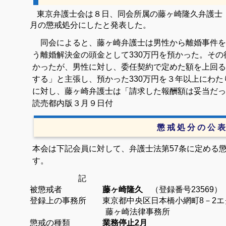
東京弁護士会は８日、同会所属の藤ヶ崎隆久弁護士（5
月の懲戒処分にしたと発表した。
同会によると、藤ヶ崎弁護士は男性から離婚事件を受
う離婚解決金の頭金として330万円を預かった。そ
かったが、男性に対し、委任契約で定めた額を上回る
する」と主張し、預かった330万円を３年以上にわ
に対し、藤ヶ崎弁護士は「請求した報酬額は妥当だっ
読売都内版３月９日付
懲 戒 処 分 の 公 表
本会は下記会員に対して、弁護士法第57条に定める
す。
記
被懲戒者
藤ヶ崎隆久
（登録番号23569）
登録上の事務所 東京都中央区日本橋小網町8－2エ
藤ヶ崎法律事務所
懲戒の種類
業務停止2月