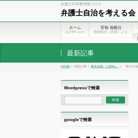
弁護士不祥事情報ブログ
弁護士自治を考える会
ホーム
官報 掲載分
JLFMT.com
懲戒処分（官報）より
最新記事
HOME
»
最新記事 »
東弁会報「LIBRA」
»
『東弁会報
Wordpressで検索
googleで検索