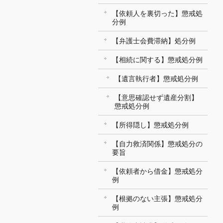
【依頼人を裏切った】懲戒処
分例
【弁護士会費滞納】処分例
【相続に関する】懲戒処分例
【遺言執行者】懲戒処分例
【意思確認せず遺産分割】
懲戒処分例
【所得隠し】懲戒処分例
【自力救済関係】懲戒処分の
要旨
【依頼者から借金】懲戒処分
例
【根拠のない主張】懲戒処分
例