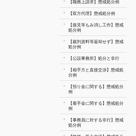
【職務上請求】懲戒処分例
【双方代理】懲戒処分例
【接見等もみ消し工作】懲戒
処分例
【裁判資料等返却せず】懲戒
処分例
【公設事務所】処分と非行
【相手方と直接交渉】懲戒処
分例
【預り金に関する】懲戒処分
例
【着手金に関する】懲戒処分
例
【事務員に対する非行】懲戒
処分例