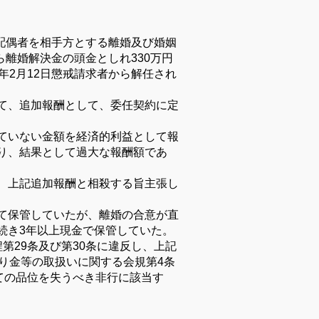
の配偶者を相手方とする離婚及び婚姻
ら離婚解決金の頭金としれ330万円
年2月12日懲戒請求者から解任され
て、追加報酬として、委任契約に定
ていない金額を経済的利益として報
り、結果として過大な報酬額であ
、上記追加報酬と相殺する旨主張し
て保管していたが、離婚の合意が直
続き3年以上現金で保管していた。
第29条及び第30条に違反し、上記
り金等の取扱いに関する会規第4条
ての品位を失うべき非行に該当す