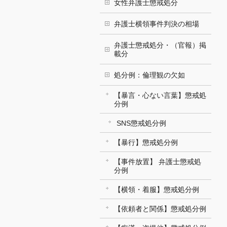
女性弁護士懲戒処分
弁護士横領事件判決の相場
弁護士懲戒処分・（官報）掲
載分
処分例：倫理観の欠如
【暴言・心ない言葉】懲戒処
分例
SNS懲戒処分例
【暴行】懲戒処分例
【事件放置】 弁護士懲戒処
分例
【横領・着服】懲戒処分例
【依頼者と関係】懲戒処分例