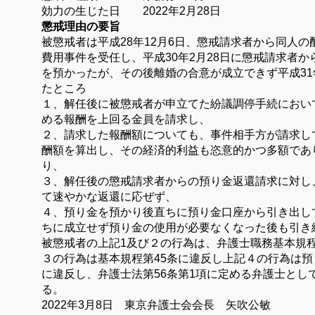
効力の生じた日 2022年2月28日
懲戒理由の要旨
被懲戒者は平成28年12月6日、懲戒請求者から同人
費用事件を受任し、平成30年2月28日に懲戒請求者か
を預かったが、その後離婚の合意が成立できず平成31
たところ
１、解任後に被懲戒者が申立てた紛議調停手続におい
める報酬を上回る金員を請求し、
２、請求した報酬額についても、事件相手方が請求し
酬額を算出し、その経済的利益も恣意的かつ多額であ
り、
３、解任後の懲戒請求者からの預り金返還請求に対し
て速やかな返還に応ぜず、
４、預り金を預かり後直ちに預り金口座から引き出し
ちに成立せず預り金の使用が必要なくなった後も引き
被懲戒者の上記1及び２の行為は、弁護士職務基本規程
３の行為は基本規程第45条に違反し上記４の行為は預
に違反し、弁護士法第56条第1項に定める弁護士とし
る。
2022年3月8日 東京弁護士会会長 矢吹公敏