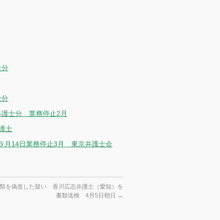
士分
士分
弁護士分 業務停止2月
護士
月14日業務停止3月 東京弁護士会
類を偽造した疑い 香川広志弁護士（愛知）を
書類送検 4月5日朝日
→