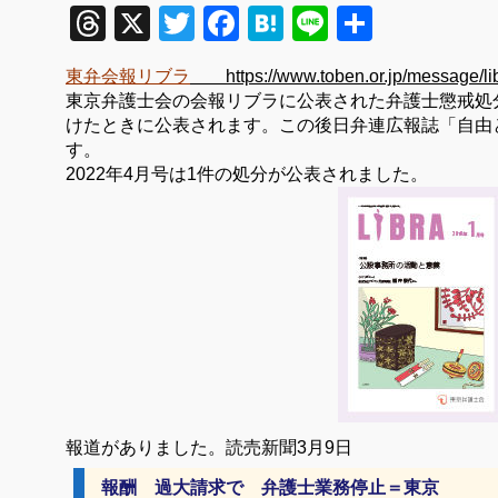
Threads
X
Twitter
Facebook
Hatena
Line
共
有
東弁会報リブラ
https://www.toben.or.jp/message/lib
東京弁護士会の会報リブラに公表された弁護士懲戒処
けたときに公表されます。この後日弁連広報誌「自由
す。
2022年4月号は1件の処分が公表されました。
報道がありました。読売新聞3月9日
報酬 過大請求で 弁護士業務停止＝東京