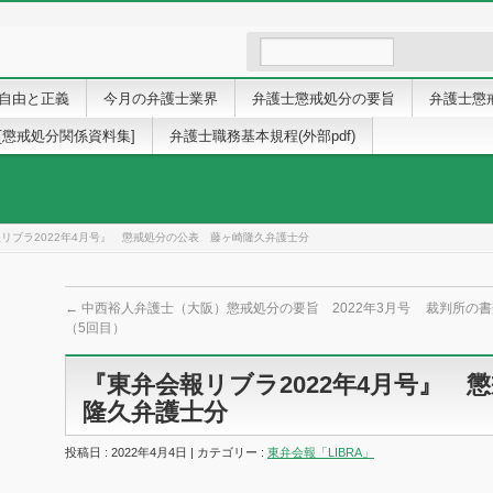
自由と正義
今月の弁護士業界
弁護士懲戒処分の要旨
弁護士懲
[懲戒処分関係資料集]
弁護士職務基本規程(外部pdf)
リブラ2022年4月号』 懲戒処分の公表 藤ヶ崎隆久弁護士分
←
中西裕人弁護士（大阪）懲戒処分の要旨 2022年3月号
裁判所の書
（5回目）
『東弁会報リブラ2022年4月号』 
隆久弁護士分
投稿日 : 2022年4月4日 | カテゴリー :
東弁会報「LIBRA」