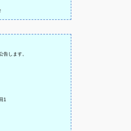
会
り公告します。
士会
田1