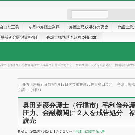
自由と正義
今月の弁護士業界
弁護士懲戒処分の要旨
弁護士懲
[懲戒処分関係資料集]
弁護士職務基本規程(外部pdf)
護士（行橋市）毛利倫弁護士（福岡市）前科伝え圧力、金融機関に２人を戒告処分 福岡県弁護士会 
←
弁護士懲戒処分情報4月12日付官報通算36件目植田恭介
弁護士懲戒
弁護士（釧路）
奥田克彦弁護士（行橋市）毛利倫弁
圧力、金融機関に２人を戒告処分 福岡
読売
投稿日 : 2022年4月14日 | カテゴリー :
弁護士に関する記事