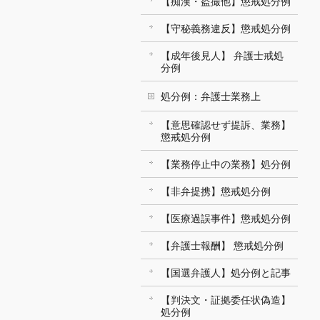
【痴漢・盗撮他】懲戒処分例
【守秘義務違反】懲戒処分例
【成年後見人】 弁護士戒処
分例
処分例：弁護士業務上
【意思確認せず提訴、業務】
懲戒処分例
【業務停止中の業務】処分例
【非弁提携】懲戒処分例
【医療過誤事件】懲戒処分例
【弁護士報酬】 懲戒処分例
【国選弁護人】処分例と記事
【判決文・証拠委任状偽造】
処分例