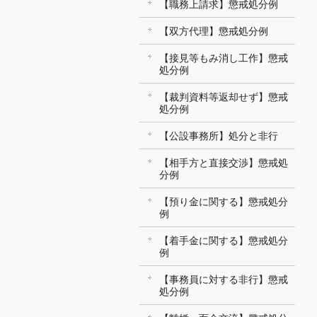
【職務上請求】懲戒処分例
【双方代理】懲戒処分例
【接見等もみ消し工作】懲戒
処分例
【裁判資料等返却せず】懲戒
処分例
【公設事務所】処分と非行
【相手方と直接交渉】懲戒処
分例
【預り金に関する】懲戒処分
例
【着手金に関する】懲戒処分
例
【事務員に対する非行】懲戒
処分例