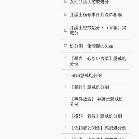
女性弁護士懲戒処分
弁護士横領事件判決の相場
弁護士懲戒処分・（官報）掲
載分
処分例：倫理観の欠如
【暴言・心ない言葉】懲戒処
分例
SNS懲戒処分例
【暴行】懲戒処分例
【事件放置】 弁護士懲戒処
分例
【横領・着服】懲戒処分例
【依頼者と関係】懲戒処分例