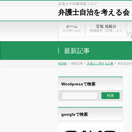
弁護士不祥事情報ブログ
弁護士自治を考える会
ホーム
官報 掲載分
JLFMT.com
懲戒処分（官報）より
最新記事
HOME
»
最新記事 »
弁護士に関する記事
»
奥田克彦弁
Wordpressで検索
googleで検索