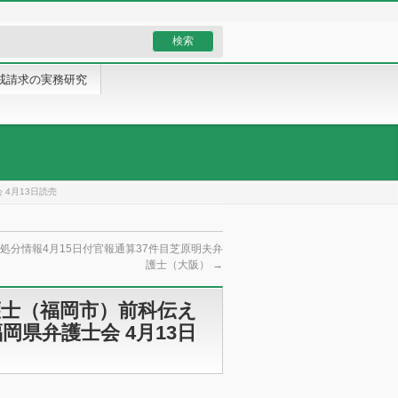
戒請求の実務研究
4月13日読売
処分情報4月15日付官報通算37件目芝原明夫弁
護士（大阪）
→
護士（福岡市）前科伝え
県弁護士会 4月13日