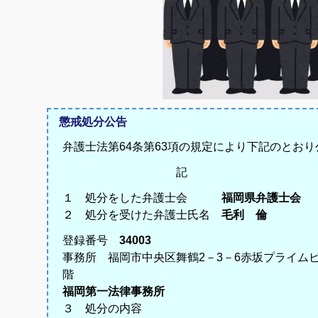
懲戒処分公告
弁護士法第64条第63項の規定により下記のとお
記
１ 処分をした弁護士会
福岡県弁護士会
２ 処分を受けた弁護士氏名
毛利 倫
登録番号
34003
事務所 福岡市中央区舞鶴2－3－6赤坂プライムビ
階
福岡第一法律事務所
３ 処分の内容