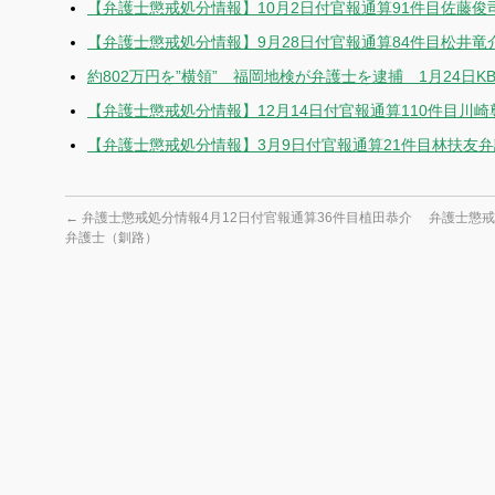
【弁護士懲戒処分情報】10月2日付官報通算91件目佐藤俊
【弁護士懲戒処分情報】9月28日付官報通算84件目松井竜
約802万円を”横領” 福岡地検が弁護士を逮捕 1月24日
【弁護士懲戒処分情報】12月14日付官報通算110件目川
【弁護士懲戒処分情報】3月9日付官報通算21件目林扶友
←
弁護士懲戒処分情報4月12日付官報通算36件目植田恭介
弁護士懲戒
弁護士（釧路）