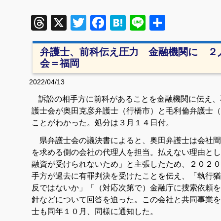
Threads
X
Twitter
Facebook
Hatena
Line
共
有
弁護士、前科伝え圧力 金融機関に ２
会＝福岡
2022/04/13
訴訟の相手方に前科があることを金融機関に伝え、
護士会が奥田克彦弁護士（行橋市）と毛利倫弁護士（
ことがわかった。処分は３月１４日付。
県弁護士会の議決書によると、奥田弁護士は会社間
を求める側の会社の代理人を担当。払えない理由とし
融資が受けられないため」と主張したため、２０２０
手方が過去に有罪判決を受けたことを伝え、「執行猶
反ではないか」「（対応次第で）金融庁に捜索依頼を
針などについて回答を迫った。この会社と共同事業を
士も同年１０月、同様に通知した。