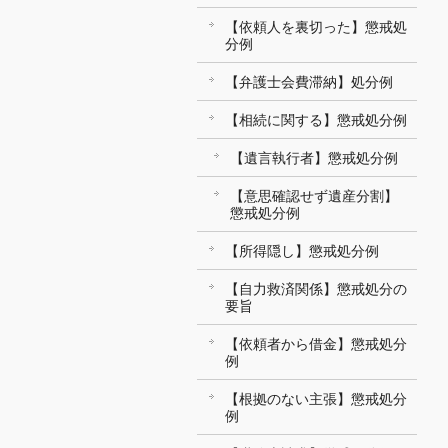
【依頼人を裏切った】懲戒処
分例
【弁護士会費滞納】処分例
【相続に関する】懲戒処分例
【遺言執行者】懲戒処分例
【意思確認せず遺産分割】
懲戒処分例
【所得隠し】懲戒処分例
【自力救済関係】懲戒処分の
要旨
【依頼者から借金】懲戒処分
例
【根拠のない主張】懲戒処分
例