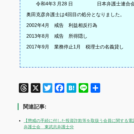
令和4年3 月28 日 日本弁護士連合
奥田克彦弁護士は4回目の処分となりました。
2002年4月 戒告 利益相反行為
2013年8月 戒告 所得隠し
2017年9月 業務停止1月 税理士の名義貸し
Threads
X
Twitter
Facebook
Hatena
Line
共
有
関連記事:
【懲戒の手続に付した投資詐欺等を取扱う会員に関する電
弁護士会 東武志弁護士分