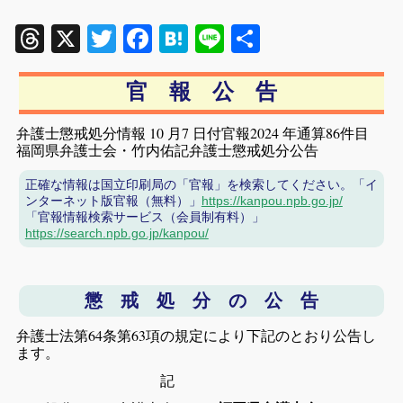
Threads
X
Twitter
Facebook
Hatena
Line
共
有
官 報 公 告
弁護士懲戒処分情報 10 月7 日付官報2024 年通算86
件目
福岡県弁護士会・竹内佑記弁護士懲戒処分公告
正確な情報は国立印刷局の「官報」を検索してください。「イ
ンターネット版官報（無料）」
https://kanpou.npb.go.jp/
「官報情報検索サービス（会員制有料）」
https://search.npb.go.jp/kanpou/
懲 戒 処 分 の 公 告
弁護士法第64条第63項の規定により下記のとおり公告し
ます。
記