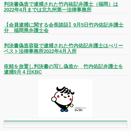
判決書偽造で逮捕された竹内祐記弁護士（福岡）は
2022年4月までは北九州第一法律事務所
【会員逮捕に関する会長談話】9月5日竹内佑記弁護士
分 福岡県弁護士会
判決書偽造容疑で逮捕された竹内佑記弁護士はべリー
ベスト法律事務所2022年4月入所
依頼を放置し判決書の写し偽造か 竹内佑記弁護士を
逮捕9月４日KBC