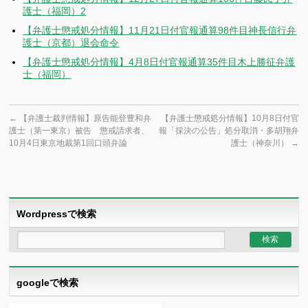
護士（福岡）2
【弁護士懲戒処分情報】11月21日付官報通算98件目神長信行弁
護士（京都）退会命令
【弁護士懲戒処分情報】4月8日付官報通算35件目木上勝征弁護
士（福岡）
←
【弁護士裁判情報】原告能登豊和弁
【弁護士懲戒処分情報】10月8日付官
護士（第一東京）被告 懲戒請求者、
報「採決の公告」処分取消・多胡翔弁
10月4日東京地裁第1回口頭弁論
護士（神奈川）
→
Wordpressで検索
googleで検索