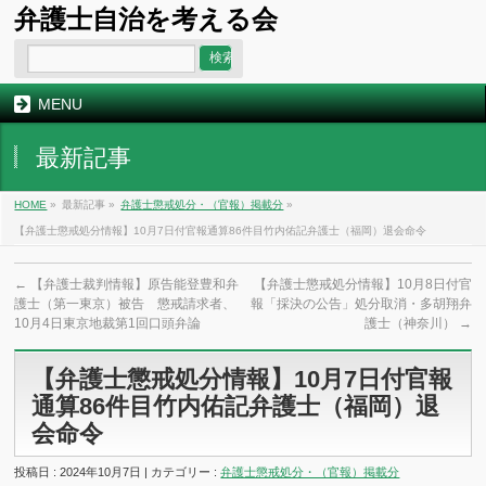
弁護士自治を考える会
MENU
最新記事
HOME
»
最新記事 »
弁護士懲戒処分・（官報）掲載分
»
【弁護士懲戒処分情報】10月7日付官報通算86件目竹内佑記弁護士（福岡）退会命令
←
【弁護士裁判情報】原告能登豊和弁
【弁護士懲戒処分情報】10月8日付官
護士（第一東京）被告 懲戒請求者、
報「採決の公告」処分取消・多胡翔弁
10月4日東京地裁第1回口頭弁論
護士（神奈川）
→
【弁護士懲戒処分情報】10月7日付官報
通算86件目竹内佑記弁護士（福岡）退
会命令
投稿日 : 2024年10月7日 | カテゴリー :
弁護士懲戒処分・（官報）掲載分