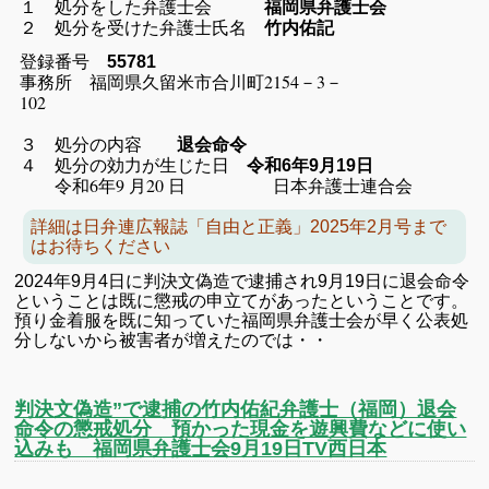
１ 処分をした弁護士会
福岡県弁護士会
２ 処分を受けた弁護士氏名
竹内佑記
登録番号
55781
事務所 福岡県久留米市合川町2154－3－
102
３ 処分の内容
退会命令
４ 処分の効力が生じた日
令和6年9月19日
令和6年9 月20 日 日本弁護士連合会
詳細は日弁連広報誌「自由と正義」2025年2月号まで
はお待ちください
2024年9月4日に判決文偽造で逮捕され9月19日に退会命令
ということは既に懲戒の申立てがあったということです。
預り金着服を既に知っていた福岡県弁護士会が早く公表処
分しないから被害者が増えたのでは・・
判決文偽造”で逮捕の竹内佑紀弁護士（福岡）退会
命令の懲戒処分 預かった現金を遊興費などに使い
込みも 福岡県弁護士会9月19日TV西日本