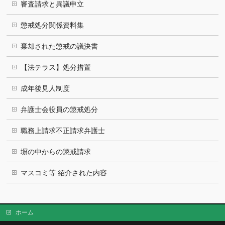
審査請求と異議申立
懲戒処分関係資料集
棄却された懲戒の議決書
【法テラス】処分措置
成年後見人制度
弁護士会役員の懲戒処分
職務上請求不正請求弁護士
塀の中からの懲戒請求
マスコミ等 紹介された内容
ホーム