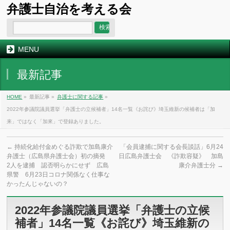
弁護士自治を考える会
MENU
最新記事
HOME
»
最新記事 »
弁護士に関する記事
»
2022年参議院議員選挙「弁護士の立候補者」14名一覧《お詫び》埼玉維新の候補者は「加
来」ではなく「加來」で登録ありました。
←
持続化給付金めぐる詐欺で加島康介
「会員逮捕に関する会長談話」6月24
弁護士（広島県弁護士会）初の摘発
日広島弁護士会 《詐欺容疑》 加島
2人を逮捕 認否明らかにせず 広島
康介弁護士分
→
県警 6月23日コロナ関係なく仕事な
かったんじゃないの？
2022年参議院議員選挙「弁護士の立候
補者」14名一覧《お詫び》埼玉維新の