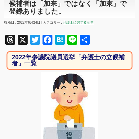
候補者は「加来」ではなく「加來」で
登録ありました。
投稿日 : 2022年6月24日 | カテゴリー :
弁護士に関する記事
Threads
X
Twitter
Facebook
Hatena
Line
共
有
2022年参議院議員選挙「弁護士の立候補
者」一覧