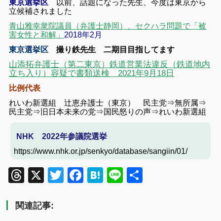
東京選挙区
以前、話題になった先生、今度は東京から
立候補されました
青山雅幸衆院議員（弁護士静岡）、セクハラ問題で「被
害女性と和解」
2018年2月
東京選挙区
撮り鉄先生 二期目目指してます
山添拓弁護士（第二東京）鉄道営業法違反（鉄道地内
立ち入り）容疑で書類送検 2021年9月18日
比例代表
れいわ新選組 辻恵弁護士（東京） 民主党⇒無所属⇒
民主党⇒旧日本未来の党⇒国民怒りの声⇒れいわ新選組
NHK 2022年参議院選挙
https://www.nhk.or.jp/senkyo/database/sangiin/01/
Threads
X
Twitter
Facebook
Hatena
Line
共
有
関連記事: