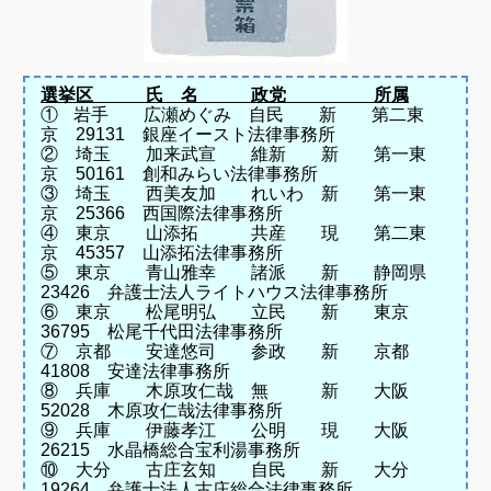
選挙区 氏 名 政党 所属
①
岩手 広瀬めぐみ 自民 新 第二東
京 29131 銀座イースト法律事務所
② 埼玉 加来武宣 維新 新 第一東
京 50161 創和みらい法律事務所
③ 埼玉 西美友加 れいわ 新 第一東
京 25366 西国際法律事務所
④ 東京 山添拓 共産 現 第二東
京 45357 山添拓法律事務所
⑤ 東京 青山雅幸 諸派 新 静岡県
23426 弁護士法人ライトハウス法律事務所
⑥ 東京 松尾明弘 立民 新 東京
36795 松尾千代田法律事務所
⑦
京都 安達悠司 参政 新 京都
41808 安達法律事務所
⑧ 兵庫 木原攻仁哉 無 新 大阪
52028 木原攻仁哉法律事務所
⑨ 兵庫 伊藤孝江 公明 現 大阪
26215 水晶橋総合宝利湯事務所
⑩ 大分 古庄玄知 自民 新 大分
19264 弁護士法人古庄総合法律事務所