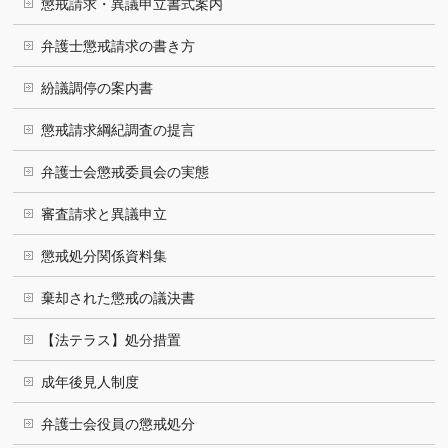
懲戒請求・異議申立書式案内
弁護士懲戒請求の書き方
紛議調停の案内書
懲戒請求綱紀調査の提言
弁護士会懲戒委員会の実態
審査請求と異議申立
懲戒処分関係資料集
棄却された懲戒の議決書
【法テラス】処分措置
成年後見人制度
弁護士会役員の懲戒処分