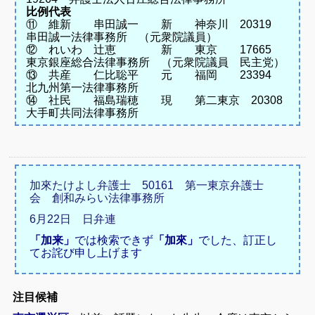
比例代表
⑪ 維新 串田誠一 新 神奈川 20319
串田誠一法律事務所 （元衆院議員）
⑫ れいわ 辻恵 新 東京 17665
東京銀座総合法律事務所 （元衆院議員 民主党）
⑬ 共産 仁比聡平 元 福岡 23394
北九州第一法律事務所
⑭ 社民 福島瑞穂 現 第二東京 20308
大手町共同法律事務所
加來たけよし弁護士 50161 第一東京弁護士
会 創和みらい法律事務所
6月22日 日弁連
「加来」
では検索できず
「加來」
でした、訂正し
てお詫び申し上げます
注目候補