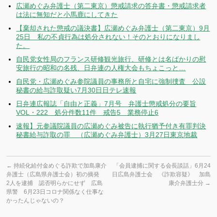
広瀬めぐみ弁護士（第二東京）懲戒請求の答弁書・懲戒請求者
は法に無知だと小馬鹿にしてきた
【棄却された懲戒の議決書】広瀬めぐみ弁護士（第二東京）9月
25日 私の不貞行為は処分されない！そのとおりになりまし
た。
自民党女性局のフランス研修観光旅行、研修とは名ばかりの慰
安旅行の昭和の名残、日弁連の人権大会もちょこっと…
自民党・広瀬めぐみ参院議員の事務所と自宅に強制捜査 公設
秘書の給与詐取疑い7月30日日テレ速報
日弁連広報誌「自由と正義」7月号 弁護士懲戒処分の要旨
VOL・222 処分件数11件 戒告5 業務停止6
速報】元参議院議員の広瀬めぐみ被告に執行猶予付き有罪判決
秘書給与詐取の罪 （広瀬めぐみ弁護士）3月27日東京地裁
←
持続化給付金めぐる詐欺で加島康介
「会員逮捕に関する会長談話」6月24
弁護士（広島県弁護士会）初の摘発
日広島弁護士会 《詐欺容疑》 加島
2人を逮捕 認否明らかにせず 広島
康介弁護士分
→
県警 6月23日コロナ関係なく仕事な
かったんじゃないの？