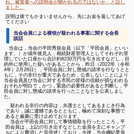
れ、被害者への説明会が開かれるのではないか」と話し
ました。
説明は後でもかまいませんから、先にお金を返してあげ
てください
当会会員による横領が疑われる事案に関する会長
談話
当会は，当会の平田秀規会員（以下「平田会員」といい
ます。）が成年後見人，相続財産管理人としてそれぞれ管
理していた口座から合計約8230万円を引き出すなどし，目
的外に使用した疑いがあることから，昨日（2022年（令和
4年）2月28日），平田会員に対し懲戒の請求を行なうとと
もに，その非行が重大であるため，公表しないことにより
当会会員及び当会に対する市民の皆様の信頼が損なわれる
おそれが明白で，かつ，緊急の必要性があると判断し，平
田会員に対し懲戒の請求を行ったことなどを公表しまし
た。
疑われる非行の内容は，弁護士としてあるまじき行為
であり，誠に遺憾であるとともに，極めて深刻な事態で
あると厳粛に受け止めております。
当会が平田会員に対して事情聴取を行ったところ，平
田会員は，上記の引き出すなどした金員を主にギャンブ
ルにより費消した旨供述しており，今後，当会綱紀委員