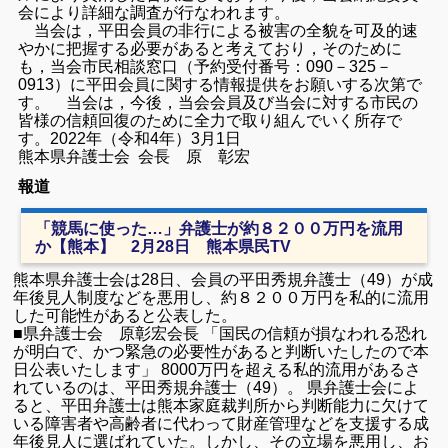
会により詳細な調査が行なわれます。
当会は，平田会員の非行による被害の全貌を可及的速
やかに把握する必要があると考えており，そのために
も，当会市民相談窓口（予約受付番号：090－325－
0913）に平田会員に関する情報提供をお願いする次第で
す。
当会は，今後，当会会員及び当会に対する市民の
皆様の信頼回復のために全力で取り組んでいく所存で
す。
2022年（令和4年）3月1日
熊本県弁護士会 会長 原 彰宏
報道
「競馬に使った…」弁護士が約８２００万円を流用
か【熊本】 2月28日 熊本県民TV
熊本県弁護士会は28日、会員の平田秀規弁護士（49）が成
年後見人制度などを悪用し、約８２００万円を私的に流用
した可能性があると公表した。
■県弁護士会 原彰宏会長 「国民の信頼が損なわれる恐れ
が明白で、かつ緊急の必要性があると判断いたしたので本
日公表いたします」 8000万円を超える私的流用があるさ
れているのは、平田秀規弁護士（49）。 県弁護士会によ
ると、平田弁護士は熊本家庭裁判所から判断能力に欠けて
いる障害者や高齢者に代わって財産管理などを支援する成
年後見人に選ばれていた。しかし、その立場を悪用し、お