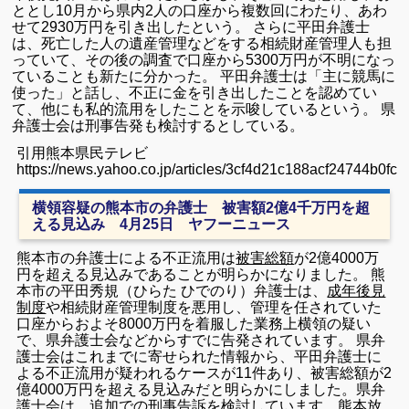
ととし10月から県内2人の口座から複数回にわたり、あわ
せて2930万円を引き出したという。 さらに平田弁護士
は、死亡した人の遺産管理などをする相続財産管理人も担
っていて、その後の調査で口座から5300万円が不明になっ
ていることも新たに分かった。 平田弁護士は「主に競馬に
使った」と話し、不正に金を引き出したことを認めてい
て、他にも私的流用をしたことを示唆しているという。 県
弁護士会は刑事告発も検討するとしている。
引用熊本県民テレビ
https://news.yahoo.co.jp/articles/3cf4d21c188acf24744b0f
横領容疑の熊本市の弁護士 被害額2億4千万円を超
える見込み 4月25日 ヤフーニュース
熊本市の弁護士による不正流用は
被害総額
が2億4000万
円を超える見込みであることが明らかになりました。 熊
本市の平田秀規（ひらた ひでのり）弁護士は、
成年後見
制度
や相続財産管理制度を悪用し、管理を任されていた
口座からおよそ8000万円を着服した業務上横領の疑い
で、県弁護士会などからすでに告発されています。 県弁
護士会はこれまでに寄せられた情報から、平田弁護士に
よる不正流用が疑われるケースが11件あり、被害総額が2
億4000万円を超える見込みだと明らかにしました。県弁
護士会は、追加での刑事告訴を検討しています。
熊本放