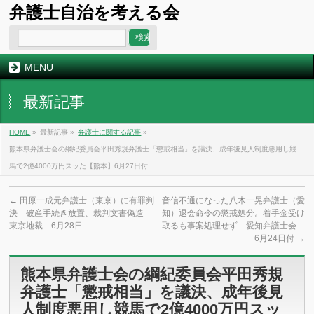
弁護士自治を考える会
MENU
最新記事
HOME
»
最新記事 »
弁護士に関する記事
»
熊本県弁護士会の綱紀委員会平田秀規弁護士「懲戒相当」を議決、成年後見人制度悪用し競
馬で2億4000万円スッた【熊本】6月27日付
←
田原一成元弁護士（東京）に有罪判
音信不通になった八木一晃弁護士（愛
決 破産手続き放置、裁判文書偽造
知）退会命令の懲戒処分。着手金受け
東京地裁 6月28日
取るも事案処理せず 愛知弁護士会
6月24日付
→
熊本県弁護士会の綱紀委員会平田秀規
弁護士「懲戒相当」を議決、成年後見
人制度悪用し競馬で2億4000万円スッ