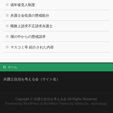
成年後見人制度
弁護士会役員の懲戒処分
職務上請求不正請求弁護士
塀の中からの懲戒請求
マスコミ等 紹介された内容
ホーム
弁護士自治を考える会（サイト名）
Copyright ©
弁護士自治を考える会
All Rights Reserved.
Powered by
WordPress
&
BizVektor Theme
by Vektor,Inc. technology.