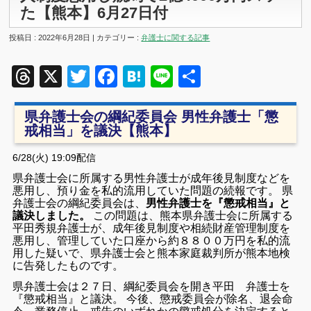
た【熊本】6月27日付
投稿日 : 2022年6月28日 | カテゴリー :
弁護士に関する記事
Threads
X
Twitter
Facebook
Hatena
Line
共
有
県弁護士会の綱紀委員会 男性弁護士「懲
戒相当」を議決【熊本】
6/28(火) 19:09
配信
県弁護士会に所属する男性弁護士が成年後見制度などを
悪用し、預り金を私的流用していた問題の続報です。 県
弁護士会の綱紀委員会は、
男性弁護士を『懲戒相当』と
議決しました。
この問題は、熊本県弁護士会に所属する
平田秀規弁護士が、成年後見制度や相続財産管理制度を
悪用し、管理していた口座から約８８００万円を私的流
用した疑いで、県弁護士会と熊本家庭裁判所が熊本地検
に告発したものです。
県弁護士会は２７日、綱紀委員会を開き平田 弁護士を
『懲戒相当』と議決。 今後、懲戒委員会が除名、退会命