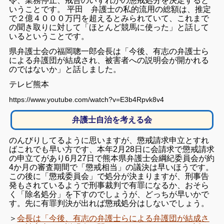
令、業務停止、戒告のいずれかの懲戒処分を決定すると
いうことです。 平田 弁護士の私的流用の総額は、推定
で２億４０００万円を超えるとみられていて、これまで
の聞き取りに対して「ほとんど競馬に使った」と話して
いるということです。
県弁護士会の福岡聰一郎会長は「今後、有志の弁護士ら
による弁護団が結成され、被害者への説明会が開かれる
のではないか」と話しました。
テレビ熊本
https://www.youtube.com/watch?v=E3b4Rpvk8v4
弁護士自治を考える会
のんびりしてるように思いますが、懲戒請求申立とすれ
ばこれでも早い方です、本年2月28日に会請求で懲戒請求
の申立てがあり6月27日で熊本県弁護士会綱紀委員会が約
4か月の審査期間で「懲戒相当」の議決は早いほうです。
この後に「懲戒委員会」で処分が決まりますが、刑事告
発もされているようで刑事裁判で有罪になるか、おそら
く「除名処分」を下すのでしょうが、どっちが早いかで
す。先に有罪判決が出れば懲戒処分はしないでしょう。
＞
会長は「今後、有志の弁護士らによる弁護団が結成さ