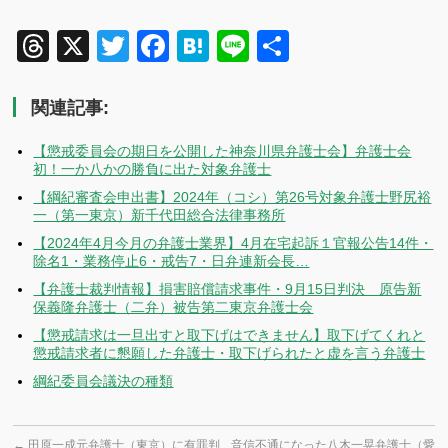
Threads
X
Twitter
Facebook
Hatena
Line
共
有
関連記事:
【懲戒委員会の期日を公開した神奈川県弁護士会】弁護士会
初！一か八かの勝負に出た対象弁護士
【綱紀審査会申出書】2024年（コシ）第26号対象弁護士野尻裕
一（第一東京）新千代田総合法律事務所
【2024年4月今月の弁護士業界】4月在宅起訴１官報公告14件・
除名1・業務停止6・戒告7・日弁連新会長…
【弁護士裁判情報】損害賠償請求事件・9月15日判決 原告新
保義隆弁護士（二弁）被告第二東京弁護士会
【懲戒請求は一旦出すと取下げはできません】取下げてくれと
懲戒請求者に懇願した弁護士・取下げられたと虚を言う弁護士
綱紀委員会議決の種類
←
田原一成元弁護士（東京）に有罪判
音信不通になった八木一晃弁護士（愛