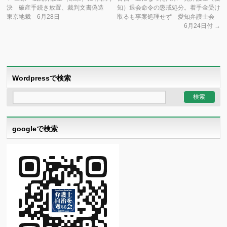
決 破産手続き放置、裁判文書偽造
知）退会命令の懲戒処分。着手金受け
東京地裁 6月28日
取るも事案処理せず 愛知弁護士会
6月24日付
→
Wordpressで検索
googleで検索