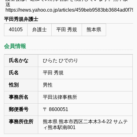
送
https://news.yahoo.co.jp/articles/459beb9583bb3684ad0f79
平田秀規弁護士
40105
弁護士
平田 秀規
熊本県
会員情報
氏名かな
ひらた ひでのり
氏名
平田 秀規
性別
男性
事務所名
平田法律事務所
郵便番号
〒 8600051
事務所住所
熊本県 熊本市西区二本木3-4-22 サムテ
ィ熊本駅南801