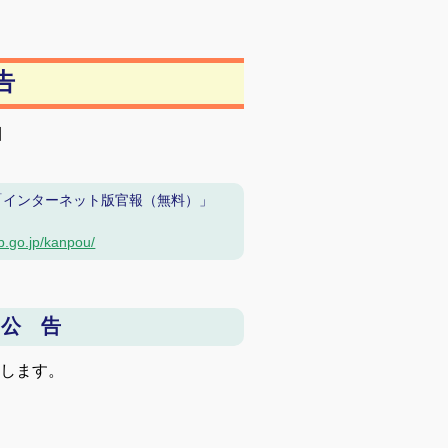
告
目
「インターネット版官報（無料）」
b.go.jp/kanpou/
 公 告
告します。