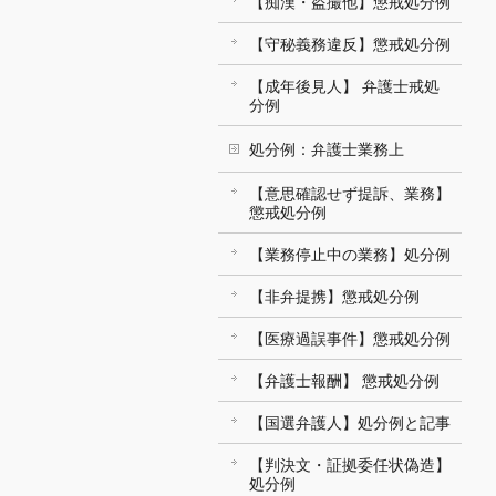
【痴漢・盗撮他】懲戒処分例
【守秘義務違反】懲戒処分例
【成年後見人】 弁護士戒処
分例
処分例：弁護士業務上
【意思確認せず提訴、業務】
懲戒処分例
【業務停止中の業務】処分例
【非弁提携】懲戒処分例
【医療過誤事件】懲戒処分例
【弁護士報酬】 懲戒処分例
【国選弁護人】処分例と記事
【判決文・証拠委任状偽造】
処分例