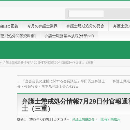
自由と正義
今月の弁護士業界
弁護士懲戒処分の要旨
弁護士懲
[懲戒処分関係資料集]
弁護士職務基本規程(外部pdf)
»
弁護士懲戒処分情報7月29日付官報通算59件目服部一考弁護士（三重）
←
「当会会員の逮捕に関する会長談話」平田秀規弁護士
弁護士懲戒
分・横領容疑・熊本県弁護士会7月28日
弁護士懲戒処分情報7月29日付官報通
士（三重）
投稿日 : 2022年7月29日 | カテゴリー :
弁護士懲戒処分・（官報）掲載分