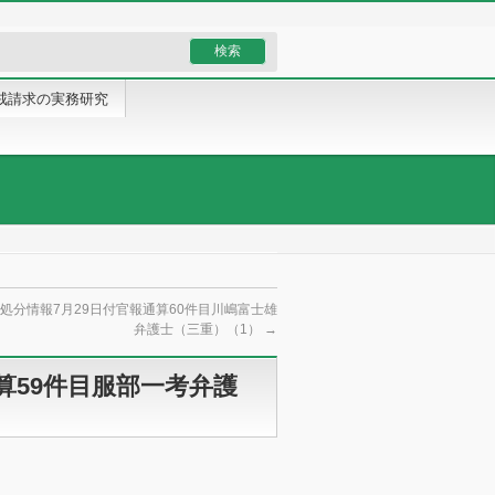
戒請求の実務研究
処分情報7月29日付官報通算60件目川嶋富士雄
弁護士（三重）（1）
→
算59件目服部一考弁護