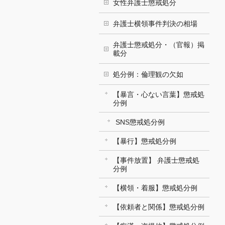
女性弁護士懲戒処分
弁護士横領事件判決の相場
弁護士懲戒処分・（官報）掲
載分
処分例：倫理観の欠如
【暴言・心ない言葉】懲戒処
分例
SNS懲戒処分例
【暴行】懲戒処分例
【事件放置】 弁護士懲戒処
分例
【横領・着服】懲戒処分例
【依頼者と関係】懲戒処分例