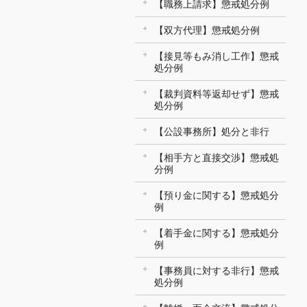
【職務上請求】懲戒処分例
【双方代理】懲戒処分例
【接見等もみ消し工作】懲戒
処分例
【裁判資料等返却せず】懲戒
処分例
【公設事務所】処分と非行
【相手方と直接交渉】懲戒処
分例
【預り金に関する】懲戒処分
例
【着手金に関する】懲戒処分
例
【事務員に対する非行】懲戒
処分例