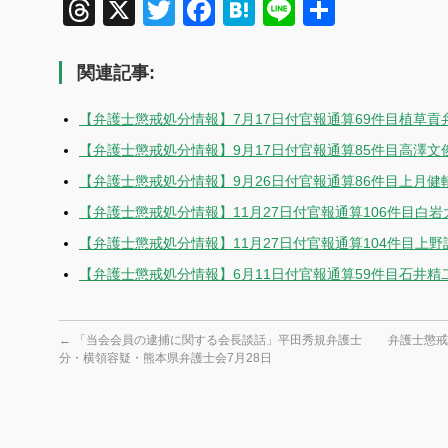
Threads
X
Twitter
Facebook
Hatena
Line
共
有
関連記事:
【弁護士懲戒処分情報】7月17日付官報通算69件目植草貢
【弁護士懲戒処分情報】9月17日付官報通算85件目高澤
【弁護士懲戒処分情報】9月26日付官報通算86件目上月健
【弁護士懲戒処分情報】11月27日付官報通算106件目白
【弁護士懲戒処分情報】11月27日付官報通算104件目上
【弁護士懲戒処分情報】6月11日付官報通算59件目石井精
←
「当会会員の逮捕に関する会長談話」平田秀規弁護士
弁護士懲戒
分・横領容疑・熊本県弁護士会7月28日