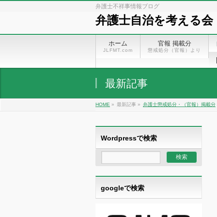
弁護士不祥事情報ブログ
弁護士自治を考える会
ホーム
官報 掲載分
JLFMT.com
懲戒処分（官報）より
最新記事
HOME
»
最新記事 »
弁護士懲戒処分・（官報）掲載分
Wordpressで検索
googleで検索