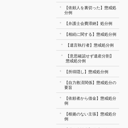
【依頼人を裏切った】懲戒処
分例
【弁護士会費滞納】処分例
【相続に関する】懲戒処分例
【遺言執行者】懲戒処分例
【意思確認せず遺産分割】
懲戒処分例
【所得隠し】懲戒処分例
【自力救済関係】懲戒処分の
要旨
【依頼者から借金】懲戒処分
例
【根拠のない主張】懲戒処分
例