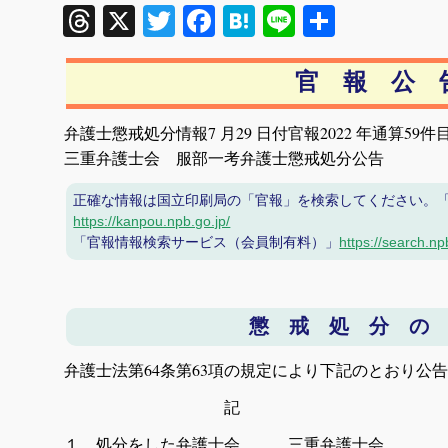
Threads
X
Twitter
Facebook
Hatena
Line
共
有
官 報 公 
弁護士懲戒処分情報7 月29 日付官報2022 年通算59件
三重弁護士会 服部一考弁護士懲戒処分公告
正確な情報は国立印刷局の「官報」を検索してください。
https://kanpou.npb.go.jp/
「官報情報検索サービス（会員制有料）」
https://search.np
懲 戒 処 分 の
弁護士法第64条第63項の規定により下記のとおり公
記
１ 処分をした弁護士会 三重弁護士会