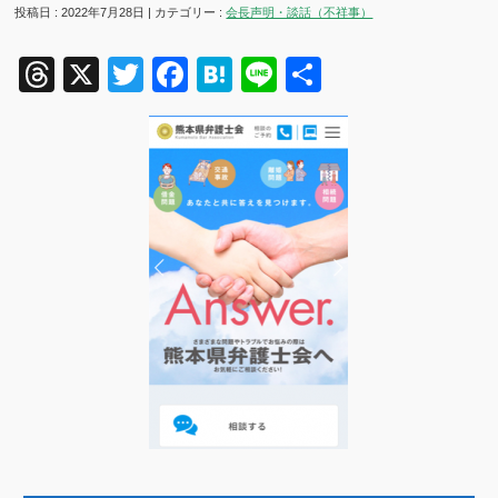
投稿日 : 2022年7月28日 | カテゴリー :
会長声明・談話（不祥事）
Threads
X
Twitter
Facebook
Hatena
Line
共
有