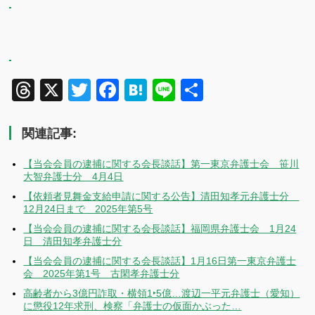
Threads
X
Twitter
Facebook
Hatena
Line
共
有
関連記事:
【当会会員の逮捕に関する会長談話】第一東京弁護士会 笹川
大智弁護士分 4月4日
【依頼者見舞金支給申請に関する公告】清田知孝元弁護士分
12月24日まで 2025年第5号
【当会会員の逮捕に関する会長談話】福岡県弁護士会 1月24
日 清田知孝弁護士分
【当会会員の逮捕に関する会長談話】1月16日第一東京弁護士
会 2025年第1号 古閑孝弁護士分
高齢者から3億円詐取・横領1‣5億…渡辺一平元弁護士（愛知）
に懲役12年求刑、検察「弁護士の仮面かぶった…