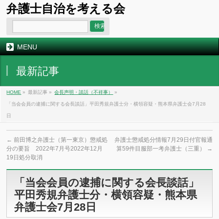
弁護士自治を考える会
MENU
最新記事
HOME
»
最新記事 »
会長声明・談話（不祥事）
»
「当会会員の逮捕に関する会長談話」平田秀規弁護士分・横領容疑・熊本県弁護士会7月28
日
←
前田博之弁護士（第一東京）懲戒処
弁護士懲戒処分情報7月29日付官報通
分の要旨 2022年7月号2022年12月
算59件目服部一考弁護士（三重）
→
19日処分取消
「当会会員の逮捕に関する会長談話」
平田秀規弁護士分・横領容疑・熊本県
弁護士会7月28日