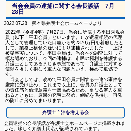
当会会員の逮捕に関する会長談話 7月
28日
2022.07.28 熊本県弁護士会ホームページより
2022年（令和4年）7月27日、当会に所属する平田秀規会
員（以下「平田会員」といいます。）が遺産相続の代理
人として管理していた口座から約2370万円を着服したと
して、業務上横領の疑いにより逮捕されました。
上記
被疑事実について、平田会員は、当会への調査に対して
概ね認めており、今回の逮捕は、市民の権利を擁護する
弁護士としてあるまじき事態であって、弁護士に対する
信頼を著しく損なう重大な問題といえ、極めて遺憾で
す。
当会としては、改めて平田会員に関する一連の事件を
厳粛に受け止め、これまで以上に、会員の弁護士として
の責任感と倫理意識を一層高めるため、更なる努力を重
ねるとともに、原因の究明に努め、綱紀を保持し、再発
の防止に努めてまいります。
弁護士自治を考える会
会員逮捕の会長談話が弁護士会ホームページに掲載されま
した。珍しく弁護士氏名が記載されています。