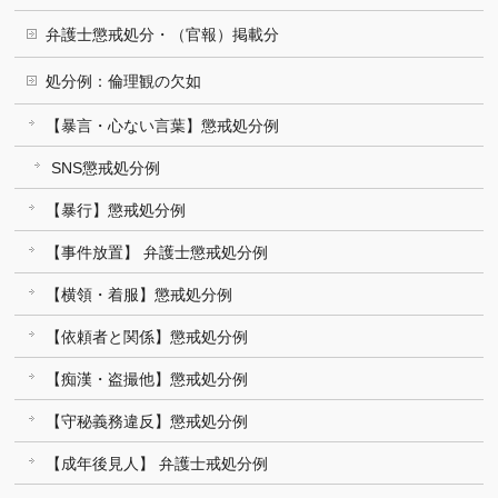
弁護士懲戒処分・（官報）掲載分
処分例：倫理観の欠如
【暴言・心ない言葉】懲戒処分例
SNS懲戒処分例
【暴行】懲戒処分例
【事件放置】 弁護士懲戒処分例
【横領・着服】懲戒処分例
【依頼者と関係】懲戒処分例
【痴漢・盗撮他】懲戒処分例
【守秘義務違反】懲戒処分例
【成年後見人】 弁護士戒処分例