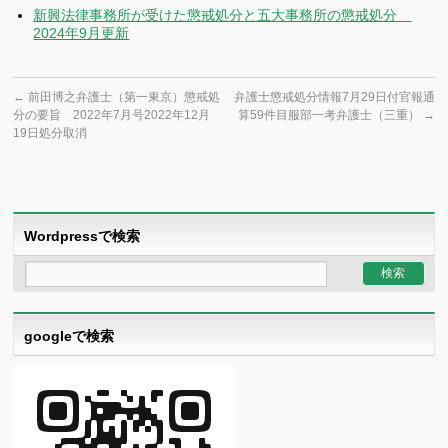
新興法律事務所が受けた懲戒処分と五大事務所の懲戒処分
2024年9月更新
←
前田博之弁護士（第一東京）懲戒処
弁護士懲戒処分情報7月29日付官報通
分の要旨 2022年7月号2022年12月
算59件目服部一考弁護士（三重）
→
19日処分取消
Wordpressで検索
googleで検索