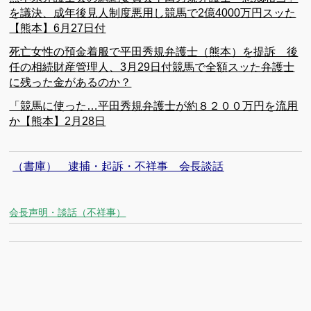
を議決、成年後見人制度悪用し競馬で2億4000万円スッた
【熊本】6月27日付
死亡女性の預金着服で平田秀規弁護士（熊本）を提訴 後
任の相続財産管理人、3月29日付競馬で全額スッた弁護士
に残った金があるのか？
「競馬に使った…平田秀規弁護士が約８２００万円を流用
か【熊本】2月28日
（書庫） 逮捕・起訴・不祥事 会長談話
会長声明・談話（不祥事）