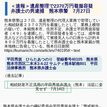
＜速報＞遺産整理で2370万円着服容疑
弁護士の男逮捕 熊本県警 7月27日
熊本県警は２７日、遺産整理の代理人業務で管理してい
た相続財産２３７０万円を着服したとして、業務上横領
の疑いで、本籍熊本市、住所不定、弁護士平田秀規容疑
者（４９）を逮捕した。平田容疑者を巡っては、成年後
見人などの立場を利用して被後見人らの口座から計約８
８００万円を着服したとして県弁護士会と熊本家裁が熊
本地検に告発している。
熊本日日新聞
https://kumanichi.com/articles/740195#:~:text
平田秀規 ひらたあつのり 登録番号40105 熊本県
熊本市西区二本木3-4-22 サムティ熊本駅南801 平田
法律事務所 熊本県弁護士会
（過去記事）
相続財産不正流用の平田秀規弁護士（熊本） 法廷に姿
見せず 7月14日
熊本県弁護士会の綱紀委員会平田秀規弁護士「懲戒相当」