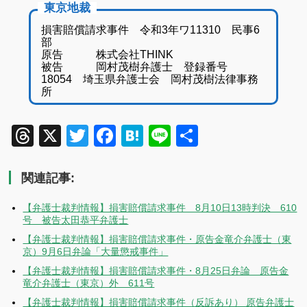
東京地裁
損害賠償請求事件 令和3年ワ11310 民事6
部
原告 株式会社THINK
被告 岡村茂樹弁護士 登録番号
18054 埼玉県弁護士会 岡村茂樹法律事務
所
Threads
X
Twitter
Facebook
Hatena
Line
共
有
関連記事:
【弁護士裁判情報】損害賠償請求事件 8月10日13時判決 610
号 被告太田恭平弁護士
【弁護士裁判情報】損害賠償請求事件・原告金竜介弁護士（東
京）9月6日弁論「大量懲戒事件」
【弁護士裁判情報】損害賠償請求事件・8月25日弁論 原告金
竜介弁護士（東京）外 611号
【弁護士裁判情報】損害賠償請求事件（反訴あり） 原告弁護士