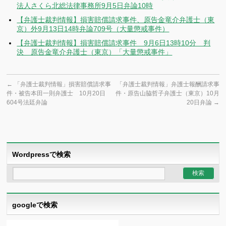
法人さくら北総法律事務所9月5日弁論10時
【弁護士裁判情報】損害賠償請求事件、原告金竜介弁護士（東
京）外9月13日14時弁論709号（大量懲戒事件）
【弁護士裁判情報】損害賠償請求事件 9月6日13時10分 判
決 原告金竜介弁護士（東京）「大量懲戒事件」
←
「弁護士裁判情報」損害賠償請求事
「弁護士裁判情報」弁護士報酬請求事
件・被告本田一則弁護士 10月20日
件・原告山脇哲子弁護士（東京）10月
604号法廷弁論
20日弁論
→
Wordpressで検索
googleで検索