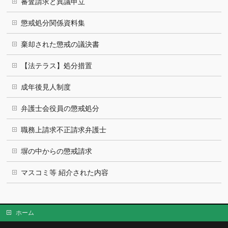
審査請求と異議申立
懲戒処分関係資料集
棄却された懲戒の議決書
【法テラス】処分措置
成年後見人制度
弁護士会役員の懲戒処分
職務上請求不正請求弁護士
塀の中からの懲戒請求
マスコミ等 紹介された内容
ホーム