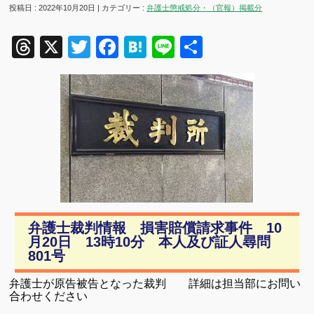
投稿日 : 2022年10月20日 | カテゴリー :
弁護士懲戒処分・（官報）掲載分
Threads
X
Twitter
Facebook
Hatena
Line
共
有
弁護士裁判情報 損害賠償請求事件 10
月20日 13時10分 本人及び証人尋問
801号
弁護士が原告被告となった裁判 詳細は担当部にお問い
合わせください